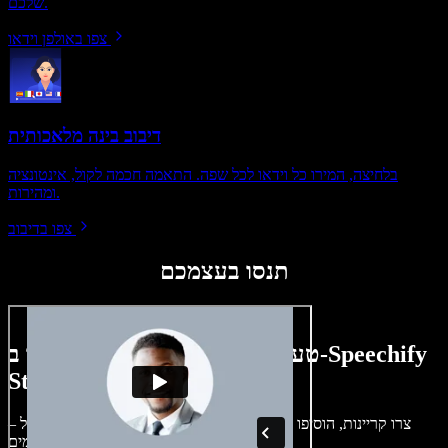
שלכם.
צפו באולפן וידאו
דיבוב בינה מלאכותית
בלחיצה, המירו כל וידאו לכל שפה. התאמה חכמה לקול, אינטונציה
ומהירות.
צפו בדיבוב
תנסו בעצמכם
טעימה קטנה ממה שתוכלו ליצור ב-Speechify
Studio.
צרו קריינות, הוסיפו תמונות ללא זכויות, אודיו, סרטונים ושיבוט קול –
לפרויקטים קוליים־חזותיים מושלמים.