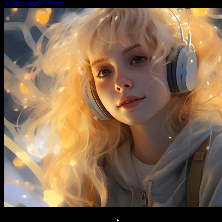
התחילו ליצור באולפן