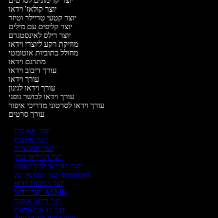
יוצר קדימונים לסרטים
יוצר קולאז' וידאו
יוצר קטעי טריילר וטיזר
יוצר קליפים עם מילים
יוצר רילס לאינסטגרם
מוזיקת רקע ליוצרי וידאו
מחולל כתוביות אוטומטי
מתרגם וידאו
עורך דיבוב וידאו
עורך וידאו
עורך וידאו לגינון
עורך וידאו לכושר גופני
עורך וידאו לסרטוני מדריכי איפור
עורך סרטים
יוצר אאוטרו
יוצר אינטרו
יוצר אנימציות
יוצר הווידאו למק
יוצר הווידאו לפודקאסט
יוצר הווידאו של Windows
יוצר הזמנות וידאו
יוצר וידאו ASMR
יוצר וידאו אופנה
יוצר וידאו לאמנות