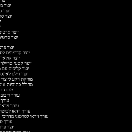
יוצר 
יוצר סרט
יוצר סר
יוצר סרט
יו
יו
יוצר סרטים 
יוצר סרטים 
יוצר פר
יוצר קדימונים ל
יוצר קולאז'
יוצר קטעי טריילר 
יוצר קליפים עם 
יוצר רילס לאינ
מוזיקת רקע ליוצרי
מחולל כתוביות או
מתרגם 
עורך דיבוב
עורך
עורך וידאו 
עורך וידאו לכושר
עורך וידאו לסרטוני מדריכי 
עורך 
יוצר פר