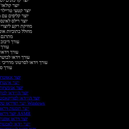
יוצר קדימונים ל
יוצר קולאז'
יוצר קטעי טריילר 
יוצר קליפים עם 
יוצר רילס לאינ
מוזיקת רקע ליוצרי
מחולל כתוביות או
מתרגם 
עורך דיבוב
עורך
עורך וידאו 
עורך וידאו לכושר
עורך וידאו לסרטוני מדריכי 
עורך 
יוצר אאוטרו
יוצר אינטרו
יוצר אנימציות
יוצר הווידאו למק
יוצר הווידאו לפודקאסט
יוצר הווידאו של Windows
יוצר הזמנות וידאו
יוצר וידאו ASMR
יוצר וידאו אופנה
יוצר וידאו לאמנות