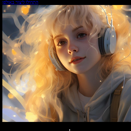
התחילו ליצור באולפן