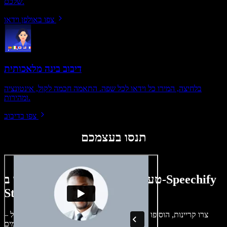
שלכם.
צפו באולפן וידאו
דיבוב בינה מלאכותית
בלחיצה, המירו כל וידאו לכל שפה. התאמה חכמה לקול, אינטונציה
ומהירות.
צפו בדיבוב
תנסו בעצמכם
טעימה קטנה ממה שתוכלו ליצור ב-Speechify
Studio.
צרו קריינות, הוסיפו תמונות ללא זכויות, אודיו, סרטונים ושיבוט קול –
לפרויקטים קוליים־חזותיים מושלמים.