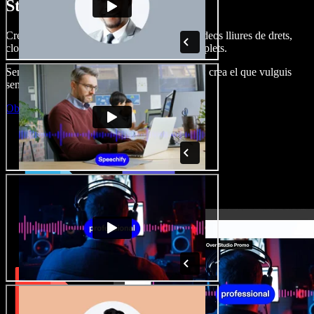
Studio.
Crea dobl. de veu, afegeix imatges, àudio, vídeos lliures de drets,
clona veus i munta projectes multimèdia complets.
Sense corba d’aprenentatge, tot al navegador: crea el que vulguis
sense els límits de sempre.
Obre l'Studio