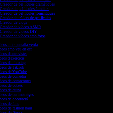
Creador de pel·lícules dramàtiques
Creador de pel·lícules familiars
Creador de pel·lícules romàntiques
Creador de tràilers de pel·lícules
Creador de vlogs
Creador de vídeos ASMR
Creador de vídeos DIY
Creador de vídeos amb fotos
ídeos amb pantalla verda
ídeos amb veu en off
deos d'entrevistes
ídeos d'exercicis
ídeos d'unboxing
ídeos de TikTok
vídeos de YouTube
ídeos de comèdia
ídeos de contacontes
ídeos de cotxes
ídeos de cuina
ídeos de curtmetratges
ídeos de decoració
ídeos de fans
ídeos de fashion haul
deos de fitness