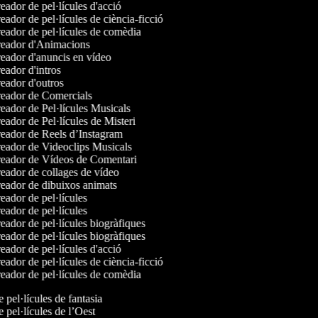
ador de pel·lícules d'acció
ador de pel·lícules de ciència-ficció
ador de pel·lícules de comèdia
eador d'Animacions
ador d'anuncis en vídeo
ador d'intros
ador d'outros
eador de Comercials
ador de Pel·lícules Musicals
ador de Pel·lícules de Misteri
eador de Reels d’Instagram
eador de Videoclips Musicals
eador de Vídeos de Comentari
ador de collages de vídeo
eador de dibuixos animats
ador de pel·lícules
ador de pel·lícules
ador de pel·lícules biogràfiques
ador de pel·lícules biogràfiques
ador de pel·lícules d'acció
ador de pel·lícules de ciència-ficció
ador de pel·lícules de comèdia
e pel·lícules de fantasia
e pel·lícules de l’Oest