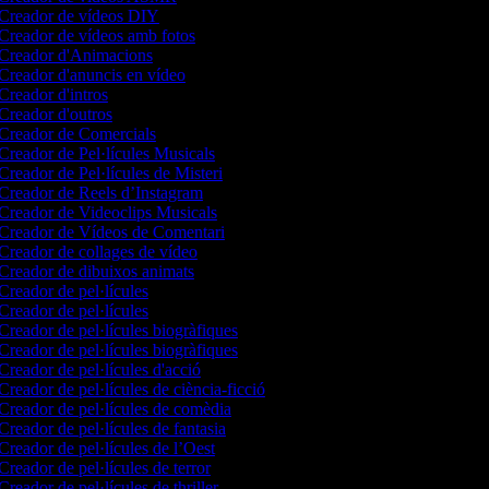
Creador de vídeos DIY
Creador de vídeos amb fotos
Creador d'Animacions
Creador d'anuncis en vídeo
Creador d'intros
Creador d'outros
Creador de Comercials
Creador de Pel·lícules Musicals
Creador de Pel·lícules de Misteri
Creador de Reels d’Instagram
Creador de Videoclips Musicals
Creador de Vídeos de Comentari
Creador de collages de vídeo
Creador de dibuixos animats
Creador de pel·lícules
Creador de pel·lícules
Creador de pel·lícules biogràfiques
Creador de pel·lícules biogràfiques
Creador de pel·lícules d'acció
Creador de pel·lícules de ciència-ficció
Creador de pel·lícules de comèdia
Creador de pel·lícules de fantasia
Creador de pel·lícules de l’Oest
Creador de pel·lícules de terror
Creador de pel·lícules de thriller