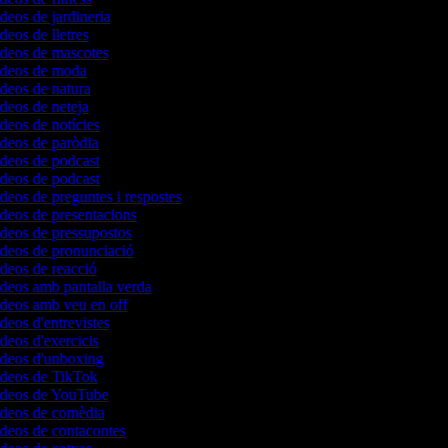
ídeos de jardineria
ídeos de lletres
vídeos de mascotes
vídeos de moda
ídeos de natura
ídeos de neteja
ídeos de notícies
ídeos de paròdia
ídeos de podcast
ídeos de podcast
ídeos de preguntes i respostes
ídeos de presentacions
ídeos de pressupostos
ídeos de pronunciació
ídeos de reacció
ídeos amb pantalla verda
ídeos amb veu en off
ídeos d'entrevistes
ídeos d'exercicis
vídeos d'unboxing
vídeos de TikTok
vídeos de YouTube
vídeos de comèdia
ídeos de contacontes