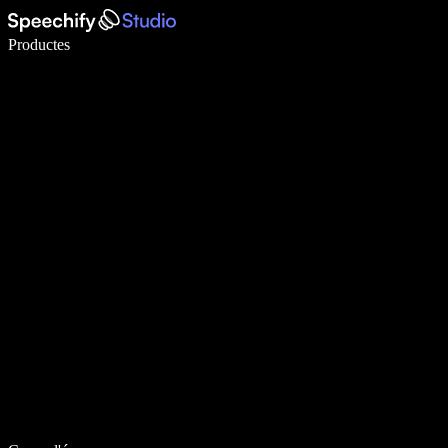
Escriu 5× més ràpid amb la veu
Productes
Més informació