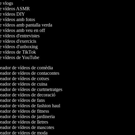
de vlogs
 de vídeos ASMR
de vídeos DIY
de vídeos amb fotos
de vídeos amb pantalla verda
de vídeos amb veu en off
e vídeos d'entrevistes
de vídeos d'exercicis
de vídeos d'unboxing
de vídeos de TikTok
de vídeos de YouTube
eador de vídeos de comèdia
ador de vídeos de contacontes
ador de vídeos de cotxes
ador de vídeos de cuina
ador de vídeos de curtmetratges
ador de vídeos de decoració
ador de vídeos de fans
ador de vídeos de fashion haul
ador de vídeos de fitness
ador de vídeos de jardineria
ador de vídeos de lletres
eador de vídeos de mascotes
eador de vídeos de moda