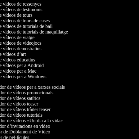
de vídeos de ressenyes
de vídeos de testimonis
de vídeos de tours
de vídeos de tours de cases
e vídeos de tutorials de ball
e vídeos de tutorials de maquillatge
de vídeos de viatge
de vídeos de videojocs
de vídeos demostratius
de vídeos d’art
de vídeos educatius
de vídeos per a Android
de vídeos per a Mac
de vídeos per a Windows
r de vídeos per a xarxes socials
or de vídeos promocionals
r de vídeos satírics
or de vídeos teaser
r de vídeos tràiler teaser
r de vídeos tutorials
or de vídeos «Un dia a la vida»
or d’invitacions en vídeo
r de Doblament de Vídeo
 de pel·lícules