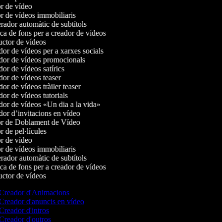
r de vídeo
r de vídeos immobiliaris
ador automàtic de subtítols
a de fons per a creador de vídeos
ctor de vídeos
r de vídeos per a xarxes socials
or de vídeos promocionals
r de vídeos satírics
or de vídeos teaser
r de vídeos tràiler teaser
r de vídeos tutorials
or de vídeos «Un dia a la vida»
or d’invitacions en vídeo
r de Doblament de Vídeo
 de pel·lícules
r de vídeo
r de vídeos immobiliaris
ador automàtic de subtítols
a de fons per a creador de vídeos
ctor de vídeos
Creador d'Animacions
Creador d'anuncis en vídeo
Creador d'intros
Creador d'outros