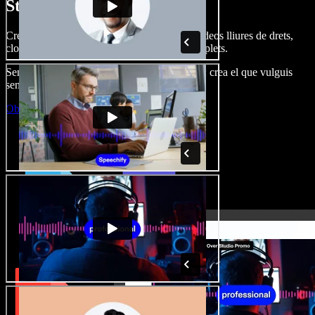
Studio.
Crea dobl. de veu, afegeix imatges, àudio, vídeos lliures de drets,
clona veus i munta projectes multimèdia complets.
Sense corba d’aprenentatge, tot al navegador: crea el que vulguis
sense els límits de sempre.
Obre l'Studio