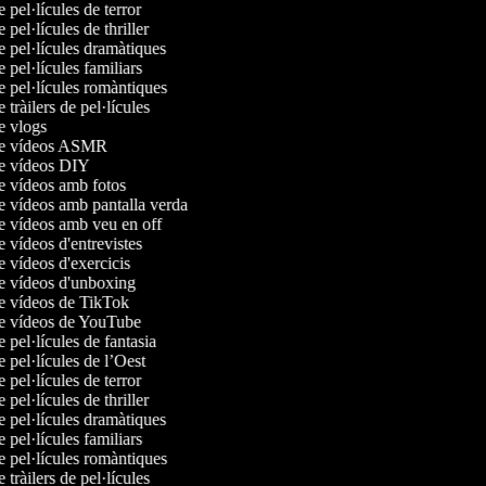
e pel·lícules de terror
e pel·lícules de thriller
de pel·lícules dramàtiques
e pel·lícules familiars
de pel·lícules romàntiques
e tràilers de pel·lícules
de vlogs
 de vídeos ASMR
de vídeos DIY
de vídeos amb fotos
de vídeos amb pantalla verda
de vídeos amb veu en off
e vídeos d'entrevistes
de vídeos d'exercicis
de vídeos d'unboxing
de vídeos de TikTok
de vídeos de YouTube
e pel·lícules de fantasia
e pel·lícules de l’Oest
e pel·lícules de terror
e pel·lícules de thriller
de pel·lícules dramàtiques
e pel·lícules familiars
de pel·lícules romàntiques
e tràilers de pel·lícules