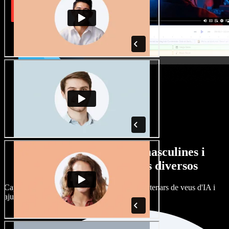
Gran varietat de veus masculines i
femenines amb accents diversos
Cap projecte ha de sonar igual. Tria entre centenars de veus d'IA i
ajusta'n l’accent.