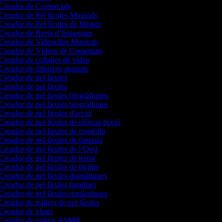
Creador de Comercials
Creador de Pel·lícules Musicals
Creador de Pel·lícules de Misteri
Creador de Reels d’Instagram
Creador de Videoclips Musicals
Creador de Vídeos de Comentari
Creador de collages de vídeo
Creador de dibuixos animats
Creador de pel·lícules
Creador de pel·lícules
Creador de pel·lícules biogràfiques
Creador de pel·lícules biogràfiques
Creador de pel·lícules d'acció
Creador de pel·lícules de ciència-ficció
Creador de pel·lícules de comèdia
Creador de pel·lícules de fantasia
Creador de pel·lícules de l’Oest
Creador de pel·lícules de terror
Creador de pel·lícules de thriller
Creador de pel·lícules dramàtiques
Creador de pel·lícules familiars
Creador de pel·lícules romàntiques
Creador de tràilers de pel·lícules
Creador de vlogs
Creador de vídeos ASMR