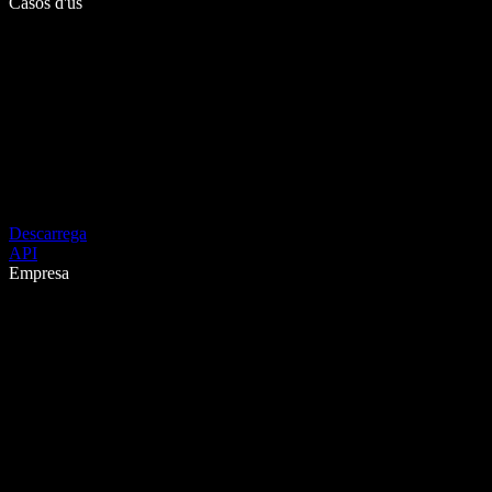
Casos d'ús
Descarrega
API
Empresa