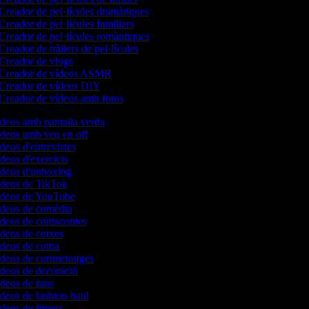
Creador de pel·lícules dramàtiques
Creador de pel·lícules familiars
Creador de pel·lícules romàntiques
Creador de tràilers de pel·lícules
Creador de vlogs
Creador de vídeos ASMR
Creador de vídeos DIY
Creador de vídeos amb fotos
ídeos amb pantalla verda
ídeos amb veu en off
ídeos d'entrevistes
ídeos d'exercicis
vídeos d'unboxing
vídeos de TikTok
vídeos de YouTube
vídeos de comèdia
ídeos de contacontes
ídeos de cotxes
ídeos de cuina
ídeos de curtmetratges
ídeos de decoració
ídeos de fans
ídeos de fashion haul
ídeos de fitness