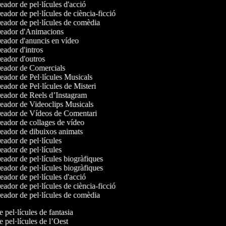
ador de pel·lícules d'acció
ador de pel·lícules de ciència-ficció
ador de pel·lícules de comèdia
eador d'Animacions
ador d'anuncis en vídeo
ador d'intros
ador d'outros
eador de Comercials
ador de Pel·lícules Musicals
ador de Pel·lícules de Misteri
ador de Reels d’Instagram
ador de Videoclips Musicals
eador de Vídeos de Comentari
ador de collages de vídeo
ador de dibuixos animats
ador de pel·lícules
ador de pel·lícules
ador de pel·lícules biogràfiques
ador de pel·lícules biogràfiques
ador de pel·lícules d'acció
ador de pel·lícules de ciència-ficció
ador de pel·lícules de comèdia
e pel·lícules de fantasia
e pel·lícules de l’Oest