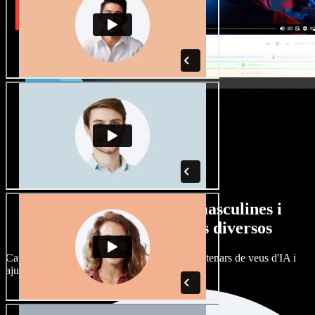
Gran varietat de veus masculines i
femenines amb accents diversos
Cap projecte ha de sonar igual. Tria entre centenars de veus d'IA i
ajusta'n l’accent.