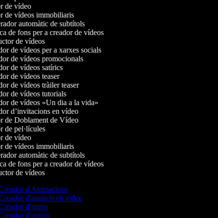
r de vídeo
 de vídeos immobiliaris
ador automàtic de subtítols
a de fons per a creador de vídeos
ctor de vídeos
r de vídeos per a xarxes socials
or de vídeos promocionals
r de vídeos satírics
or de vídeos teaser
r de vídeos tràiler teaser
r de vídeos tutorials
or de vídeos «Un dia a la vida»
or d’invitacions en vídeo
r de Doblament de Vídeo
 de pel·lícules
r de vídeo
 de vídeos immobiliaris
ador automàtic de subtítols
a de fons per a creador de vídeos
ctor de vídeos
Creador d'Animacions
Creador d'anuncis en vídeo
Creador d'intros
Creador d'outros