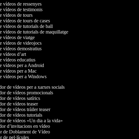
de vídeos de ressenyes
de vídeos de testimonis
de vídeos de tours
de vídeos de tours de cases
e vídeos de tutorials de ball
de vídeos de tutorials de maquillatge
de vídeos de viatge
de vídeos de videojocs
de vídeos demostratius
de vídeos d’art
de vídeos educatius
de vídeos per a Android
de vídeos per a Mac
de vídeos per a Windows
r de vídeos per a xarxes socials
or de vídeos promocionals
r de vídeos satírics
or de vídeos teaser
r de vídeos tràiler teaser
r de vídeos tutorials
or de vídeos «Un dia a la vida»
or d’invitacions en vídeo
r de Doblament de Vídeo
 de pel·lícules