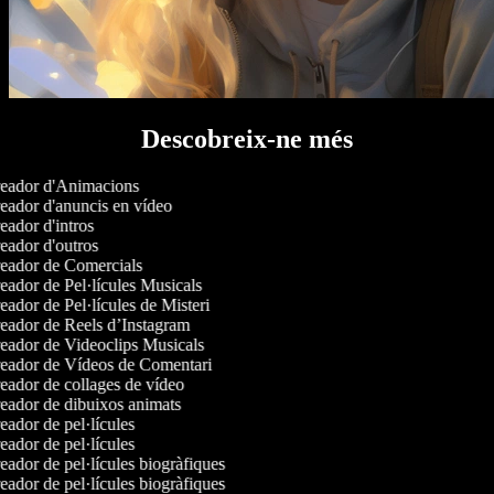
Descobreix-ne més
eador d'Animacions
ador d'anuncis en vídeo
ador d'intros
ador d'outros
eador de Comercials
ador de Pel·lícules Musicals
ador de Pel·lícules de Misteri
ador de Reels d’Instagram
ador de Videoclips Musicals
eador de Vídeos de Comentari
ador de collages de vídeo
ador de dibuixos animats
ador de pel·lícules
ador de pel·lícules
ador de pel·lícules biogràfiques
ador de pel·lícules biogràfiques