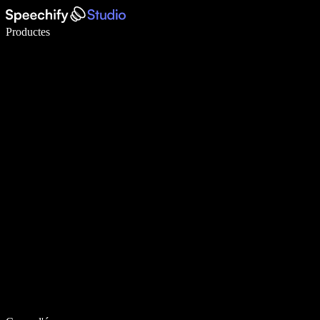
Escriu 5× més ràpid amb la veu
Productes
Més informació