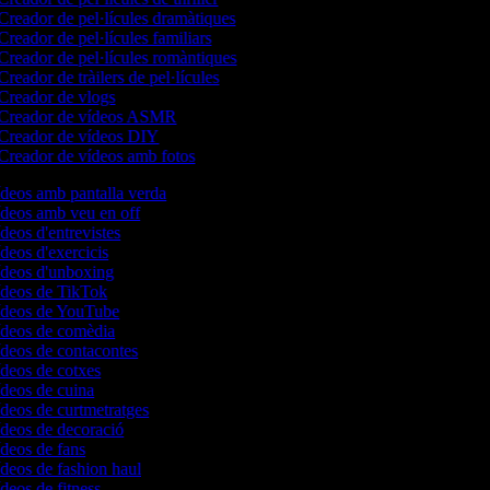
Creador de pel·lícules dramàtiques
Creador de pel·lícules familiars
Creador de pel·lícules romàntiques
reador de tràilers de pel·lícules
Creador de vlogs
Creador de vídeos ASMR
Creador de vídeos DIY
Creador de vídeos amb fotos
ídeos amb pantalla verda
vídeos amb veu en off
ídeos d'entrevistes
ídeos d'exercicis
vídeos d'unboxing
vídeos de TikTok
vídeos de YouTube
vídeos de comèdia
ídeos de contacontes
ídeos de cotxes
ídeos de cuina
ídeos de curtmetratges
ídeos de decoració
ídeos de fans
ídeos de fashion haul
ídeos de fitness