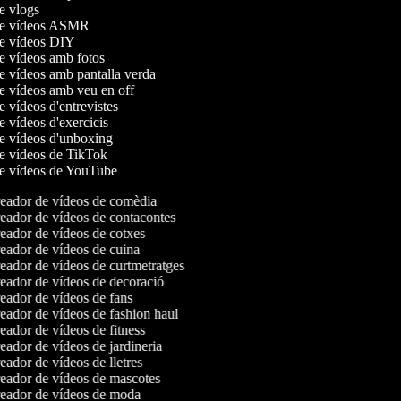
de vlogs
 de vídeos ASMR
de vídeos DIY
de vídeos amb fotos
de vídeos amb pantalla verda
de vídeos amb veu en off
de vídeos d'entrevistes
de vídeos d'exercicis
de vídeos d'unboxing
de vídeos de TikTok
de vídeos de YouTube
eador de vídeos de comèdia
ador de vídeos de contacontes
ador de vídeos de cotxes
ador de vídeos de cuina
ador de vídeos de curtmetratges
ador de vídeos de decoració
ador de vídeos de fans
ador de vídeos de fashion haul
ador de vídeos de fitness
ador de vídeos de jardineria
ador de vídeos de lletres
ador de vídeos de mascotes
eador de vídeos de moda