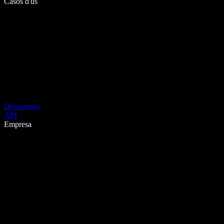
Casos d'ús
Descarrega
API
Empresa