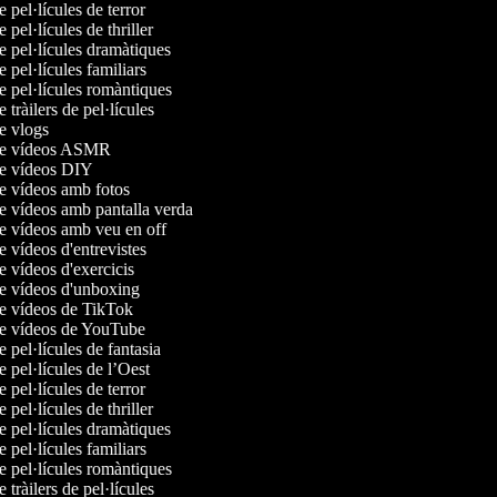
e pel·lícules de terror
e pel·lícules de thriller
de pel·lícules dramàtiques
e pel·lícules familiars
de pel·lícules romàntiques
e tràilers de pel·lícules
de vlogs
 de vídeos ASMR
de vídeos DIY
de vídeos amb fotos
de vídeos amb pantalla verda
de vídeos amb veu en off
de vídeos d'entrevistes
de vídeos d'exercicis
de vídeos d'unboxing
de vídeos de TikTok
de vídeos de YouTube
e pel·lícules de fantasia
e pel·lícules de l’Oest
e pel·lícules de terror
e pel·lícules de thriller
de pel·lícules dramàtiques
e pel·lícules familiars
de pel·lícules romàntiques
e tràilers de pel·lícules