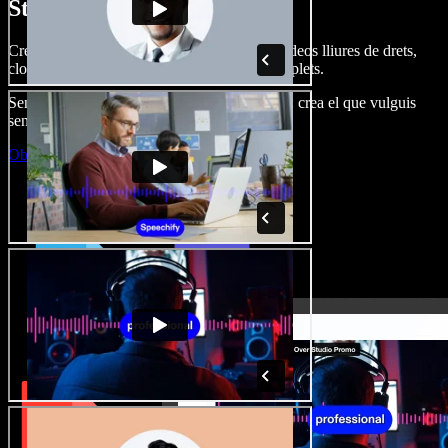
Studio.
Crea dobl. de veu, afegeix imatges, àudio, vídeos lliures de drets,
clona veus i munta projectes multimèdia complets.
Sense corba d’aprenentatge, tot al navegador: crea el que vulguis
sense els límits de sempre.
Obre l'Studio