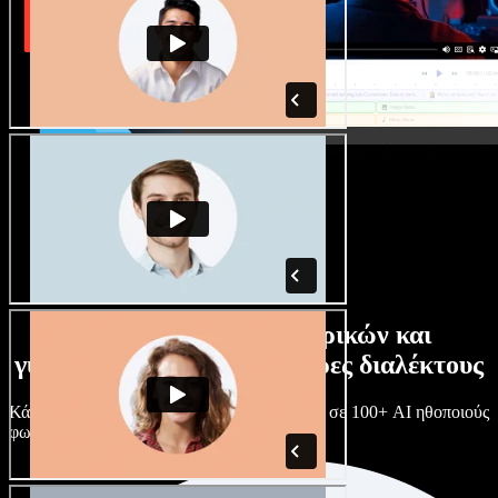
Τεράστια συλλογή ανδρικών και
γυναικείων φωνών με άπειρες διαλέκτους
Κάθε έργο είναι μοναδικό. Διάλεξε ανάμεσα σε 100+ AI ηθοποιούς
φωνής & διαλέκτους και κάν’ τους όπως θες.