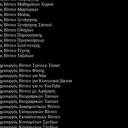
γός Βίντεο Μαθημάτων Χορού
γός Βίντεο Μαρτυριών
γός Βίντεο Μόδας
ός Βίντεο Ξενάγησης
ός Βίντεο Ξενάγησης Σπιτιού
ός Βίντεο Οδηγιών
ός Βίντεο Παρουσίασης
γός Βίντεο Προσκλήσεων
ός Βίντεο Συνέντευξης
ός Βίντεο Τέχνης
ός Βίντεο Ταξιδιών
μιουργός Βίντεο Τρέιλερ Teaser
μιουργός Βίντεο Φύσης
μιουργός Βίντεο για Mac
μιουργός Βίντεο για Κοινωνικά Δίκτυα
μιουργός Βίντεο για το YouTube
μιουργός Βίντεο με Αφήγηση
μιουργός Βιογραφικών Ταινιών
μιουργός Βιογραφικών Ταινιών
μιουργός Διαφημιστικών Βίντεο
μιουργός Εισαγωγικών Βίντεο
μιουργός Εκπαιδευτικών Βίντεο
μιουργός Κινουμένων Σχεδίων
μιουργός Κινούμενων Σχεδίων