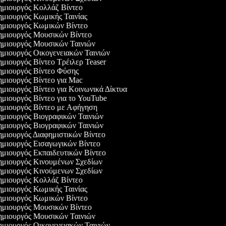
μιουργός Κολλάζ Βίντεο
μιουργός Κωμικής Ταινίας
μιουργός Κωμικών Βίντεο
μιουργός Μουσικών Βίντεο
μιουργός Μουσικών Ταινιών
μιουργός Οικογενειακών Ταινιών
μιουργός Βίντεο Τρέιλερ Teaser
μιουργός Βίντεο Φύσης
μιουργός Βίντεο για Mac
μιουργός Βίντεο για Κοινωνικά Δίκτυα
μιουργός Βίντεο για το YouTube
μιουργός Βίντεο με Αφήγηση
μιουργός Βιογραφικών Ταινιών
μιουργός Βιογραφικών Ταινιών
μιουργός Διαφημιστικών Βίντεο
μιουργός Εισαγωγικών Βίντεο
μιουργός Εκπαιδευτικών Βίντεο
μιουργός Κινουμένων Σχεδίων
μιουργός Κινούμενων Σχεδίων
μιουργός Κολλάζ Βίντεο
μιουργός Κωμικής Ταινίας
μιουργός Κωμικών Βίντεο
μιουργός Μουσικών Βίντεο
μιουργός Μουσικών Ταινιών
μιουργός Οικογενειακών Ταινιών