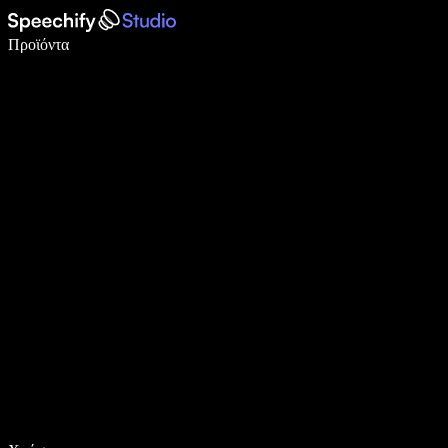
Γράψτε 5× πιο γρήγορα με φωνητική πληκτρολόγηση
Προϊόντα
Μάθετε περισσότερα