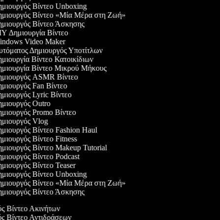
μιουργός Βίντεο Unboxing
μιουργός Βίντεο «Μία Μέρα στη Ζωή»
μιουργός Βίντεο Άσκησης
Y Δημιουργία Βίντεο
ndows Video Maker
τόματος Δημιουργός Υποτίτλων
μιουργία Βίντεο Κατοικίδιων
μιουργία Βίντεο Μικρού Μήκους
μιουργός ASMR Βίντεο
μιουργός Fan Βίντεο
μιουργός Lyric Βίντεο
μιουργός Outro
μιουργός Promo Βίντεο
μιουργός Vlog
μιουργός Βίντεο Fashion Haul
μιουργός Βίντεο Fitness
μιουργός Βίντεο Makeup Tutorial
μιουργός Βίντεο Podcast
μιουργός Βίντεο Teaser
μιουργός Βίντεο Unboxing
μιουργός Βίντεο «Μία Μέρα στη Ζωή»
μιουργός Βίντεο Άσκησης
ός Βίντεο Ακινήτων
ός Βίντεο Αντιδράσεων