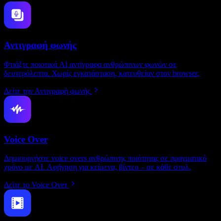
Αντιγραφή φωνής
Φτιάξτε ποιοτικά AI αντίγραφα ανθρώπινων φωνών σε
δευτερόλεπτα. Χωρίς εγκατάσταση, κατευθείαν στον browser.
Δείτε την Αντιγραφή φωνής
Voice Over
Δημιουργήστε voice overs ανθρώπινης ποιότητας σε πραγματικό
χρόνο με AI. Αφήγηση για κείμενα, βίντεο – σε κάθε στυλ.
Δείτε το Voice Over