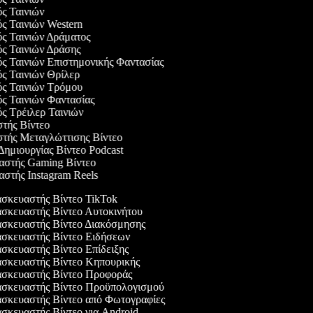
ός Ταινιών
ός Ταινιών Western
ός Ταινιών Δράματος
ός Ταινιών Δράσης
ός Ταινιών Επιστημονικής Φαντασίας
ός Ταινιών Θρίλερ
ός Ταινιών Τρόμου
ός Ταινιών Φαντασίας
ός Τρέιλερ Ταινιών
στής Βίντεο
στής Μεταγλώττισης Βίντεο
 Δημιουργίας Βίντεο Podcast
υαστής Gaming Βίντεο
αστής Instagram Reels
σκευαστής Βίντεο TikTok
σκευαστής Βίντεο Αυτοκινήτου
σκευαστής Βίντεο Διακόσμησης
σκευαστής Βίντεο Ειδήσεων
κευαστής Βίντεο Επίδειξης
σκευαστής Βίντεο Κηπουρικής
σκευαστής Βίντεο Προφοράς
σκευαστής Βίντεο Προϋπολογισμού
σκευαστής Βίντεο από Φωτογραφίες
κευαστής Βίντεο για Android