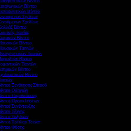
Διαφημιστικών Βίντεο
Εισαγωγικών Βίντεο
Εκπαιδευτικών Βίντεο
 Κινουμένων Σχεδίων
 Κινούμενων Σχεδίων
Κολλάζ Βίντεο
Κωμικής Ταινίας
 Κωμικών Βίντεο
 Μουσικών Βίντεο
 Μουσικών Ταινιών
Οικογενειακών Ταινιών
 Παρωδιών Βίντεο
Ρομαντικών Ταινιών
Σατιρικών Βίντεο
Σχολιαστικών Βίντεο
Ταινιών
Βίντεο Ξενάγησης Σπιτιού
Βίντεο Οδηγιών
Βίντεο Παρουσίασης
 Βίντεο Προσκλήσεων
Βίντεο Συνέντευξης
Βίντεο Τέχνης
Βίντεο Ταξιδιών
Βίντεο Τρέιλερ Teaser
Βίντεο Φύσης