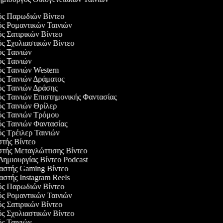
γός Παρωδιών Βίντεο
ός Ρομαντικών Ταινιών
ός Σατιρικών Βίντεο
ός Σχολιαστικών Βίντεο
ός Ταινιών
ός Ταινιών
ός Ταινιών Western
ός Ταινιών Δράματος
ός Ταινιών Δράσης
ός Ταινιών Επιστημονικής Φαντασίας
ός Ταινιών Θρίλερ
ός Ταινιών Τρόμου
ός Ταινιών Φαντασίας
ός Τρέιλερ Ταινιών
στής Βίντεο
στής Μεταγλώττισης Βίντεο
 Δημιουργίας Βίντεο Podcast
υαστής Gaming Βίντεο
αστής Instagram Reels
γός Παρωδιών Βίντεο
ός Ρομαντικών Ταινιών
ός Σατιρικών Βίντεο
ός Σχολιαστικών Βίντεο
ός Ταινιών