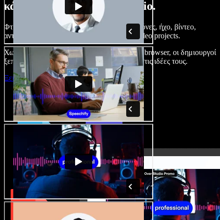
κάνετε με το Speechify Studio.
Φτιάξτε voice overs, προσθέστε δωρεάν εικόνες, ήχο, βίντεο,
αντιγραφή φωνής – ολοκληρωμένα audio/video projects.
Χωρίς καμπύλη εκμάθησης και με όλα στον browser, οι δημιουργοί
ξεπερνούν τα κλασικά όρια και δίνουν ζωή στις ιδέες τους.
Ξεκινήστε με το Studio