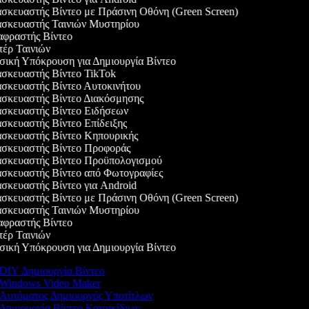
κευαστής Βίντεο με Πράσινη Οθόνη (Green Screen)
σκευαστής Ταινιών Μυστηρίου
φραστής Βίντεο
έρ Ταινιών
ική Υπόκρουση για Δημιουργία Βίντεο
σκευαστής Βίντεο TikTok
σκευαστής Βίντεο Αυτοκινήτου
σκευαστής Βίντεο Διακόσμησης
σκευαστής Βίντεο Ειδήσεων
κευαστής Βίντεο Επίδειξης
σκευαστής Βίντεο Κηπουρικής
σκευαστής Βίντεο Προφοράς
σκευαστής Βίντεο Προϋπολογισμού
σκευαστής Βίντεο από Φωτογραφίες
κευαστής Βίντεο για Android
κευαστής Βίντεο με Πράσινη Οθόνη (Green Screen)
σκευαστής Ταινιών Μυστηρίου
φραστής Βίντεο
έρ Ταινιών
ική Υπόκρουση για Δημιουργία Βίντεο
DIY Δημιουργία Βίντεο
Windows Video Maker
Αυτόματος Δημιουργός Υποτίτλων
Δημιουργία Βίντεο Κατοικίδιων