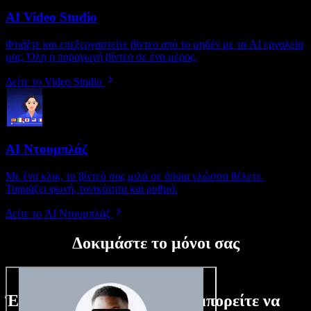
AI Video Studio
Φτιάξτε και επεξεργαστείτε βίντεο από το μηδέν με τα AI εργαλεία
μας. Όλη η παραγωγή βίντεο σε ένα μέρος.
Δείτε το Video Studio
AI Ντουμπλάζ
Με ένα κλικ, το βίντεό σας μιλά σε όποια γλώσσα θέλετε.
Ταιριάζει φωνή, τονικότητα και ρυθμό.
Δείτε το AI Ντουμπλάζ
Δοκιμάστε το μόνοι σας
Ένα μικρό δείγμα από όσα μπορείτε να