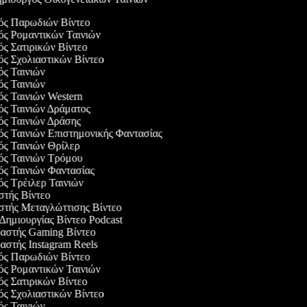
γός Παρωδιών Βίντεο
γός Ρομαντικών Ταινιών
γός Σατιρικών Βίντεο
γός Σχολιαστικών Βίντεο
γός Ταινιών
γός Ταινιών
γός Ταινιών Western
γός Ταινιών Δράματος
γός Ταινιών Δράσης
γός Ταινιών Επιστημονικής Φαντασίας
γός Ταινιών Θρίλερ
γός Ταινιών Τρόμου
γός Ταινιών Φαντασίας
γός Τρέιλερ Ταινιών
αστής Βίντεο
αστής Μεταγλώττισης Βίντεο
 Δημιουργίας Βίντεο Podcast
υαστής Gaming Βίντεο
υαστής Instagram Reels
γός Παρωδιών Βίντεο
γός Ρομαντικών Ταινιών
γός Σατιρικών Βίντεο
γός Σχολιαστικών Βίντεο
γός Ταινιών