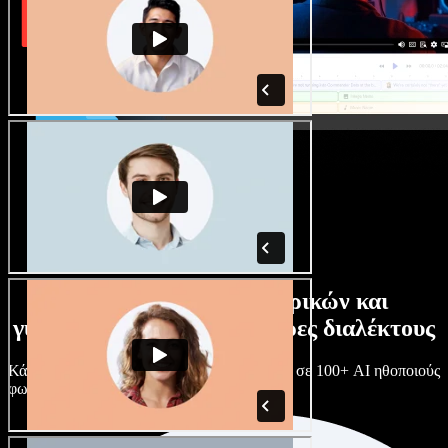
Τεράστια συλλογή ανδρικών και
γυναικείων φωνών με άπειρες διαλέκτους
Κάθε έργο είναι μοναδικό. Διάλεξε ανάμεσα σε 100+ AI ηθοποιούς
φωνής & διαλέκτους και κάν’ τους όπως θες.