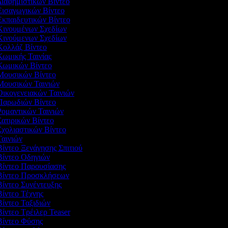
Διαφημιστικών Βίντεο
 Εισαγωγικών Βίντεο
 Εκπαιδευτικών Βίντεο
 Κινουμένων Σχεδίων
 Κινούμενων Σχεδίων
 Κολλάζ Βίντεο
Κωμικής Ταινίας
 Κωμικών Βίντεο
 Μουσικών Βίντεο
 Μουσικών Ταινιών
 Οικογενειακών Ταινιών
 Παρωδιών Βίντεο
 Ρομαντικών Ταινιών
Σατιρικών Βίντεο
Σχολιαστικών Βίντεο
Ταινιών
Βίντεο Ξενάγησης Σπιτιού
 Βίντεο Οδηγιών
 Βίντεο Παρουσίασης
 Βίντεο Προσκλήσεων
Βίντεο Συνέντευξης
Βίντεο Τέχνης
Βίντεο Ταξιδιών
Βίντεο Τρέιλερ Teaser
 Βίντεο Φύσης