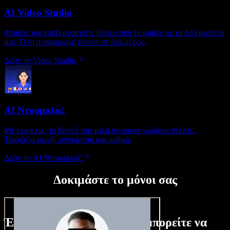
AI Video Studio
Φτιάξτε και επεξεργαστείτε βίντεο από το μηδέν με τα AI εργαλεία
μας. Όλη η παραγωγή βίντεο σε ένα μέρος.
Δείτε το Video Studio
AI Ντουμπλάζ
Με ένα κλικ, το βίντεό σας μιλά σε όποια γλώσσα θέλετε.
Ταιριάζει φωνή, τονικότητα και ρυθμό.
Δείτε το AI Ντουμπλάζ
Δοκιμάστε το μόνοι σας
Ένα μικρό δείγμα από όσα μπορείτε να