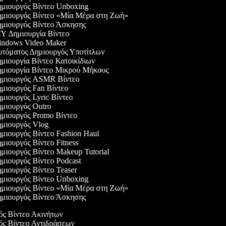
μιουργός Βίντεο Unboxing
μιουργός Βίντεο «Μία Μέρα στη Ζωή»
μιουργός Βίντεο Άσκησης
Y Δημιουργία Βίντεο
ndows Video Maker
τόματος Δημιουργός Υποτίτλων
μιουργία Βίντεο Κατοικίδιων
μιουργία Βίντεο Μικρού Μήκους
μιουργός ASMR Βίντεο
μιουργός Fan Βίντεο
μιουργός Lyric Βίντεο
μιουργός Outro
μιουργός Promo Βίντεο
μιουργός Vlog
μιουργός Βίντεο Fashion Haul
ιουργός Βίντεο Fitness
μιουργός Βίντεο Makeup Tutorial
μιουργός Βίντεο Podcast
μιουργός Βίντεο Teaser
μιουργός Βίντεο Unboxing
μιουργός Βίντεο «Μία Μέρα στη Ζωή»
μιουργός Βίντεο Άσκησης
γός Βίντεο Ακινήτων
γός Βίντεο Αντιδράσεων