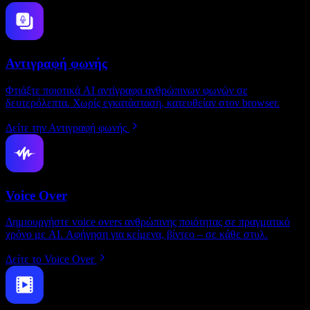
Αντιγραφή φωνής
Φτιάξτε ποιοτικά AI αντίγραφα ανθρώπινων φωνών σε
δευτερόλεπτα. Χωρίς εγκατάσταση, κατευθείαν στον browser.
Δείτε την Αντιγραφή φωνής
Voice Over
Δημιουργήστε voice overs ανθρώπινης ποιότητας σε πραγματικό
χρόνο με AI. Αφήγηση για κείμενα, βίντεο – σε κάθε στυλ.
Δείτε το Voice Over