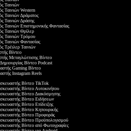
γός Ταινιών
γός Ταινιών Western
γός Ταινιών Δράματος
γός Ταινιών Δράσης
γός Ταινιών Επιστημονικής Φαντασίας
γός Ταινιών Θρίλερ
γός Ταινιών Τρόμου
γός Ταινιών Φαντασίας
γός Τρέιλερ Ταινιών
αστής Βίντεο
αστής Μεταγλώττισης Βίντεο
 Δημιουργίας Βίντεο Podcast
υαστής Gaming Βίντεο
υαστής Instagram Reels
κευαστής Βίντεο TikTok
κευαστής Βίντεο Αυτοκινήτου
κευαστής Βίντεο Διακόσμησης
κευαστής Βίντεο Ειδήσεων
κευαστής Βίντεο Επίδειξης
κευαστής Βίντεο Κηπουρικής
κευαστής Βίντεο Προφοράς
κευαστής Βίντεο Προϋπολογισμού
κευαστής Βίντεο από Φωτογραφίες
κευαστής Βίντεο για Android