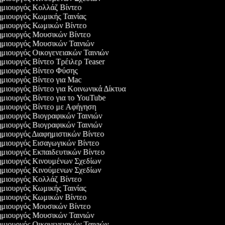
μιουργός Κολλάζ Βίντεο
μιουργός Κωμικής Ταινίας
μιουργός Κωμικών Βίντεο
μιουργός Μουσικών Βίντεο
μιουργός Μουσικών Ταινιών
μιουργός Οικογενειακών Ταινιών
μιουργός Βίντεο Τρέιλερ Teaser
μιουργός Βίντεο Φύσης
μιουργός Βίντεο για Mac
μιουργός Βίντεο για Κοινωνικά Δίκτυα
μιουργός Βίντεο για το YouTube
μιουργός Βίντεο με Αφήγηση
μιουργός Βιογραφικών Ταινιών
μιουργός Βιογραφικών Ταινιών
μιουργός Διαφημιστικών Βίντεο
μιουργός Εισαγωγικών Βίντεο
μιουργός Εκπαιδευτικών Βίντεο
μιουργός Κινουμένων Σχεδίων
μιουργός Κινούμενων Σχεδίων
μιουργός Κολλάζ Βίντεο
μιουργός Κωμικής Ταινίας
μιουργός Κωμικών Βίντεο
μιουργός Μουσικών Βίντεο
μιουργός Μουσικών Ταινιών
μιουργός Οικογενειακών Ταινιών