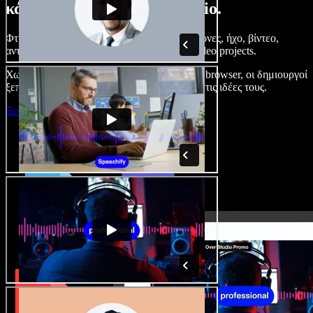
κάνετε με το Speechify Studio.
Φτιάξτε voice overs, προσθέστε δωρεάν εικόνες, ήχο, βίντεο,
αντιγραφή φωνής – ολοκληρωμένα audio/video projects.
Χωρίς καμπύλη εκμάθησης και με όλα στον browser, οι δημιουργοί
ξεπερνούν τα κλασικά όρια και δίνουν ζωή στις ιδέες τους.
Ξεκινήστε με το Studio