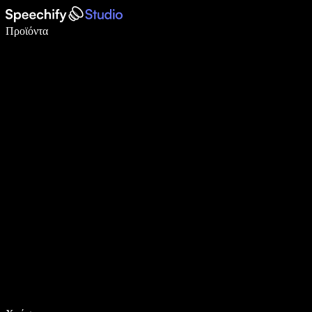
Γράψτε 5× πιο γρήγορα με φωνητική πληκτρολόγηση
Προϊόντα
Μάθετε περισσότερα