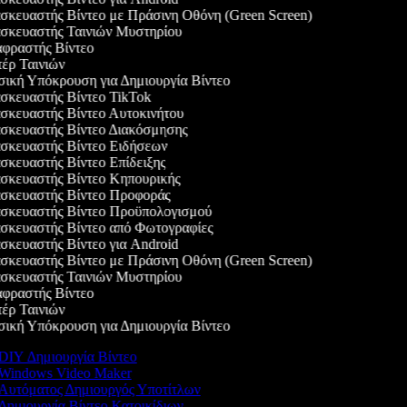
κευαστής Βίντεο με Πράσινη Οθόνη (Green Screen)
κευαστής Ταινιών Μυστηρίου
ραστής Βίντεο
ρ Ταινιών
κή Υπόκρουση για Δημιουργία Βίντεο
κευαστής Βίντεο TikTok
κευαστής Βίντεο Αυτοκινήτου
κευαστής Βίντεο Διακόσμησης
κευαστής Βίντεο Ειδήσεων
κευαστής Βίντεο Επίδειξης
κευαστής Βίντεο Κηπουρικής
κευαστής Βίντεο Προφοράς
κευαστής Βίντεο Προϋπολογισμού
κευαστής Βίντεο από Φωτογραφίες
κευαστής Βίντεο για Android
κευαστής Βίντεο με Πράσινη Οθόνη (Green Screen)
κευαστής Ταινιών Μυστηρίου
ραστής Βίντεο
ρ Ταινιών
κή Υπόκρουση για Δημιουργία Βίντεο
DIY Δημιουργία Βίντεο
Windows Video Maker
Αυτόματος Δημιουργός Υποτίτλων
Δημιουργία Βίντεο Κατοικίδιων