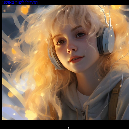
התחילו ליצור באולפן