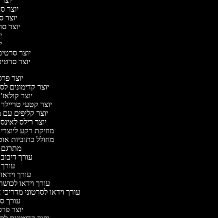
יוצר 
יוצר סרט
יוצר סר
יוצר סרט
יו
יו
יוצר סרטים 
יוצר סרטים 
יוצר פר
יוצר קדימונים ל
יוצר קולאז'
יוצר קטעי טריילר 
יוצר קליפים עם 
יוצר רילס לאינ
מוזיקת רקע ליוצרי
מחולל כתוביות או
מתרגם 
עורך דיבוב
עורך
עורך וידאו 
עורך וידאו לכושר
עורך וידאו לסרטוני מדריכי 
עורך 
יוצר פר