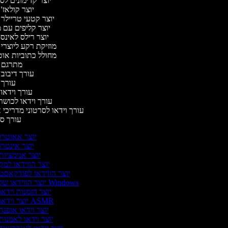
יוצר קדימונים ל
יוצר קולאז'
יוצר קטעי טריילר 
יוצר קליפים עם 
יוצר רילס לאינ
מוזיקת רקע ליוצרי
מחולל כתוביות או
מתרגם 
עורך דיבוב
עורך
עורך וידאו 
עורך וידאו לכושר
עורך וידאו לסרטוני מדריכי 
עורך 
יוצר אאוטרו
יוצר אינטרו
יוצר אנימציות
יוצר הווידאו למק
יוצר הווידאו לפודקאסט
יוצר הווידאו של Windows
יוצר הזמנות וידאו
יוצר וידאו ASMR
יוצר וידאו אופנה
יוצר וידאו לאמנות