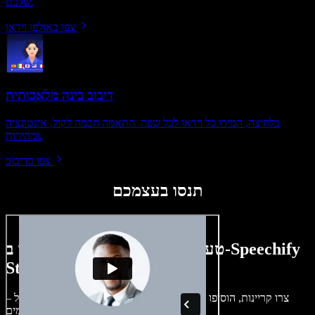
שלכם.
צפו באולפן וידאו
דיבוב בינה מלאכותית
בלחיצה, המירו כל וידאו לכל שפה. התאמה חכמה לקול, אינטונציה
ומהירות.
צפו בדיבוב
תנסו בעצמכם
טעימה קטנה ממה שתוכלו ליצור ב-Speechify
Studio.
צרו קריינות, הוסיפו תמונות ללא זכויות, אודיו, סרטונים ושיבוט קול –
לפרויקטים קוליים־חזותיים מושלמים.