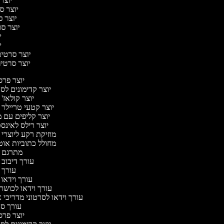
יוצר 
יוצר סר
יוצר סר
יוצר סרט
יו
יו
יוצר סרטים 
יוצר סרטים 
יוצר פר
יוצר קדימונים ל
יוצר קולאז'
יוצר קטעי טריילר 
יוצר קליפים עם 
יוצר רילס לאינ
מוזיקת רקע ליוצרי 
מחולל כתוביות או
מתרגם 
עורך דיבוב 
עורך 
עורך וידאו 
עורך וידאו לכושר 
עורך וידאו לסרטוני מדריכי 
עורך ס
יוצר פר