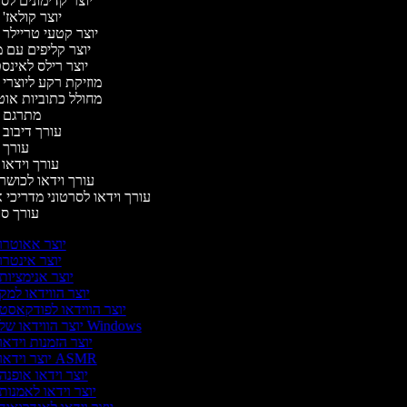
יוצר קדימונים ל
יוצר קולאז'
יוצר קטעי טריילר 
יוצר קליפים עם 
יוצר רילס לאינ
מוזיקת רקע ליוצרי 
מחולל כתוביות או
מתרגם 
עורך דיבוב 
עורך 
עורך וידאו 
עורך וידאו לכושר 
עורך וידאו לסרטוני מדריכי 
עורך ס
יוצר אאוטרו
יוצר אינטרו
יוצר אנימציות
יוצר הווידאו למק
יוצר הווידאו לפודקאסט
יוצר הווידאו של Windows
יוצר הזמנות וידאו
יוצר וידאו ASMR
יוצר וידאו אופנה
יוצר וידאו לאמנות