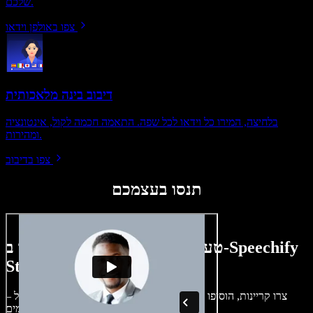
שלכם.
צפו באולפן וידאו
דיבוב בינה מלאכותית
בלחיצה, המירו כל וידאו לכל שפה. התאמה חכמה לקול, אינטונציה
ומהירות.
צפו בדיבוב
תנסו בעצמכם
טעימה קטנה ממה שתוכלו ליצור ב-Speechify
Studio.
צרו קריינות, הוסיפו תמונות ללא זכויות, אודיו, סרטונים ושיבוט קול –
לפרויקטים קוליים־חזותיים מושלמים.