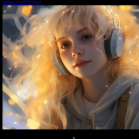
התחילו ליצור באולפן