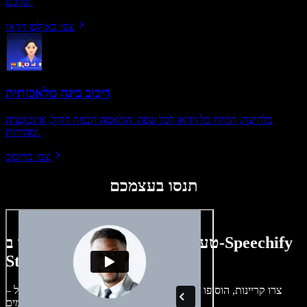
שלכם.
צפו באולפן וידאו
דיבוב בינה מלאכותית
בלחיצה, המירו כל וידאו לכל שפה. התאמה חכמה לקול, אינטונציה
ומהירות.
צפו בדיבוב
תנסו בעצמכם
טעימה קטנה ממה שתוכלו ליצור ב-Speechify
Studio.
צרו קריינות, הוסיפו תמונות ללא זכויות, אודיו, סרטונים ושיבוט קול –
לפרויקטים קוליים־חזותיים מושלמים.