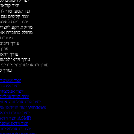
יוצר קדימונים 
יוצר קולאז'
יוצר קטעי טריילר
יוצר קליפים עם
יוצר רילס לאינ
מוזיקת רקע ליוצרי
מחולל כתוביות או
מתרגם 
עורך דיבוב
עורך
עורך וידאו
עורך וידאו לכושר
עורך וידאו לסרטוני מדריכי
עורך 
יוצר אאוטר
יוצר אינטר
יוצר אנימציו
יוצר הווידאו למ
יוצר הווידאו לפודקאס
יוצר הווידאו של Windows
יוצר הזמנות וידא
יוצר וידאו ASMR
יוצר וידאו אופנ
יוצר וידאו לאמנו