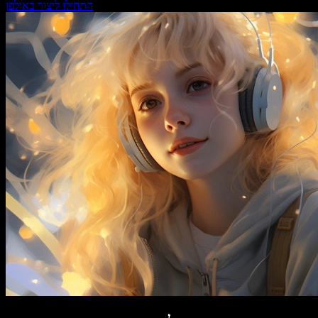
התחילו ליצור באולפן