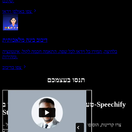
שלכם.
צפו באולפן וידאו
דיבוב בינה מלאכותית
בלחיצה, המירו כל וידאו לכל שפה. התאמה חכמה לקול, אינטונציה
ומהירות.
צפו בדיבוב
תנסו בעצמכם
טעימה קטנה ממה שתוכלו ליצור ב-Speechify
Studio.
צרו קריינות, הוסיפו תמונות ללא זכויות, אודיו, סרטונים ושיבוט קול –
לפרויקטים קוליים־חזותיים מושלמים.