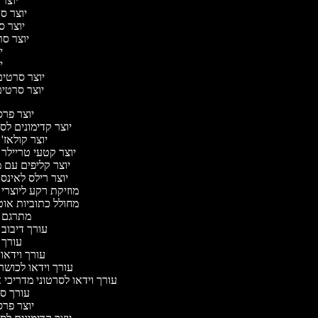
יוצר 
יוצר סר
יוצר סר
יוצר סרט
יו
יו
יוצר סרטים 
יוצר סרטים 
יוצר פר
יוצר קדימונים ל
יוצר קולאז'
יוצר קטעי טריילר 
יוצר קליפים עם 
יוצר רילס לאינ
מוזיקת רקע ליוצרי
מחולל כתוביות או
מתרגם 
עורך דיבוב
עורך 
עורך וידאו 
עורך וידאו לכושר
עורך וידאו לסרטוני מדריכי 
עורך 
יוצר פר