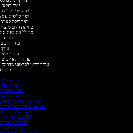
יוצר קדימונים ל
יוצר קולאז'
יוצר קטעי טריילר 
יוצר קליפים עם 
יוצר רילס לאינ
מוזיקת רקע ליוצרי
מחולל כתוביות או
מתרגם 
עורך דיבוב
עורך 
עורך וידאו 
עורך וידאו לכושר
עורך וידאו לסרטוני מדריכי 
עורך 
יוצר אאוטרו
יוצר אינטרו
יוצר אנימציות
יוצר הווידאו למק
יוצר הווידאו לפודקאסט
יוצר הווידאו של Windows
יוצר הזמנות וידאו
יוצר וידאו ASMR
יוצר וידאו אופנה
יוצר וידאו לאמנות