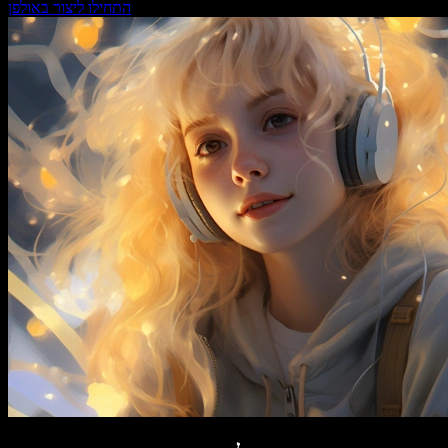
התחילו ליצור באולפן