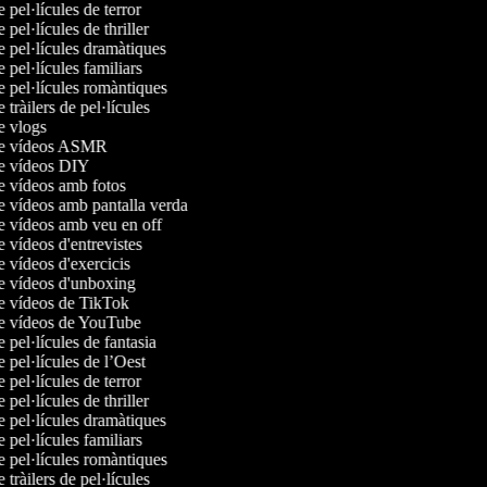
e pel·lícules de terror
e pel·lícules de thriller
de pel·lícules dramàtiques
e pel·lícules familiars
de pel·lícules romàntiques
e tràilers de pel·lícules
de vlogs
 de vídeos ASMR
de vídeos DIY
de vídeos amb fotos
de vídeos amb pantalla verda
de vídeos amb veu en off
e vídeos d'entrevistes
e vídeos d'exercicis
de vídeos d'unboxing
de vídeos de TikTok
de vídeos de YouTube
e pel·lícules de fantasia
e pel·lícules de l’Oest
e pel·lícules de terror
e pel·lícules de thriller
de pel·lícules dramàtiques
e pel·lícules familiars
de pel·lícules romàntiques
e tràilers de pel·lícules