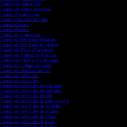
Creador de vídeos DIY
Creador de vídeos amb fotos
Creador d'Animacions
Creador d'anuncis en vídeo
Creador d'intros
Creador d'outros
Creador de Comercials
Creador de Pel·lícules Musicals
Creador de Pel·lícules de Misteri
Creador de Reels d’Instagram
Creador de Videoclips Musicals
Creador de Vídeos de Comentari
Creador de collages de vídeo
Creador de dibuixos animats
Creador de pel·lícules
Creador de pel·lícules
Creador de pel·lícules biogràfiques
Creador de pel·lícules biogràfiques
Creador de pel·lícules d'acció
Creador de pel·lícules de ciència-ficció
Creador de pel·lícules de comèdia
Creador de pel·lícules de fantasia
Creador de pel·lícules de l’Oest
Creador de pel·lícules de terror
Creador de pel·lícules de thriller