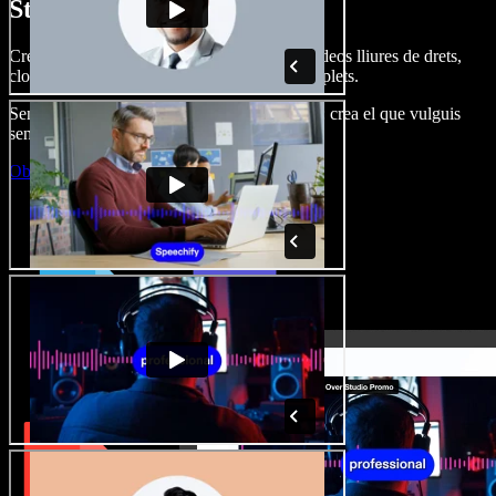
Studio.
Crea dobl. de veu, afegeix imatges, àudio, vídeos lliures de drets,
clona veus i munta projectes multimèdia complets.
Sense corba d’aprenentatge, tot al navegador: crea el que vulguis
sense els límits de sempre.
Obre l'Studio