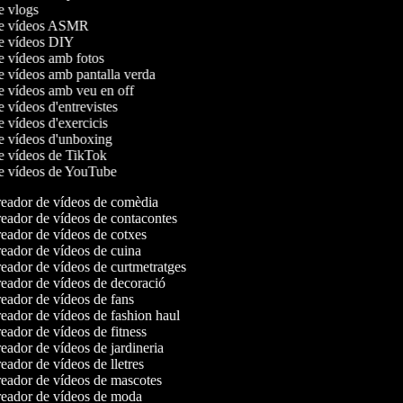
de vlogs
 de vídeos ASMR
de vídeos DIY
de vídeos amb fotos
de vídeos amb pantalla verda
de vídeos amb veu en off
e vídeos d'entrevistes
e vídeos d'exercicis
de vídeos d'unboxing
de vídeos de TikTok
de vídeos de YouTube
eador de vídeos de comèdia
eador de vídeos de contacontes
ador de vídeos de cotxes
ador de vídeos de cuina
ador de vídeos de curtmetratges
eador de vídeos de decoració
ador de vídeos de fans
ador de vídeos de fashion haul
ador de vídeos de fitness
ador de vídeos de jardineria
ador de vídeos de lletres
eador de vídeos de mascotes
eador de vídeos de moda