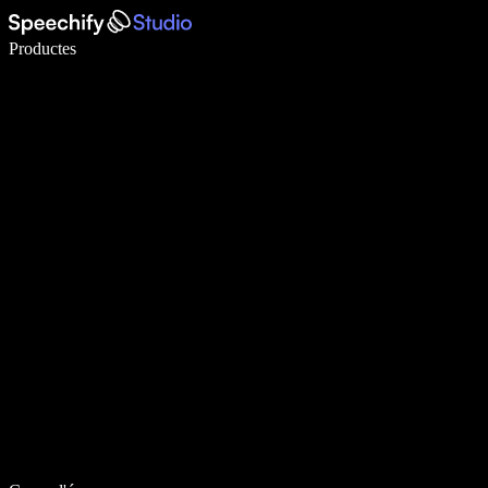
Escriu 5× més ràpid amb la veu
Productes
Més informació