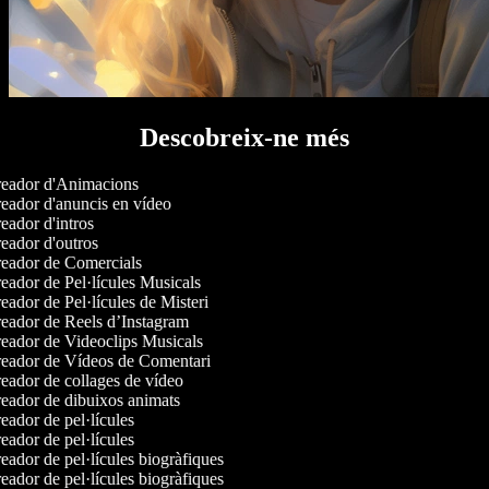
Descobreix-ne més
eador d'Animacions
ador d'anuncis en vídeo
ador d'intros
ador d'outros
eador de Comercials
ador de Pel·lícules Musicals
ador de Pel·lícules de Misteri
eador de Reels d’Instagram
eador de Videoclips Musicals
eador de Vídeos de Comentari
ador de collages de vídeo
eador de dibuixos animats
ador de pel·lícules
ador de pel·lícules
ador de pel·lícules biogràfiques
ador de pel·lícules biogràfiques