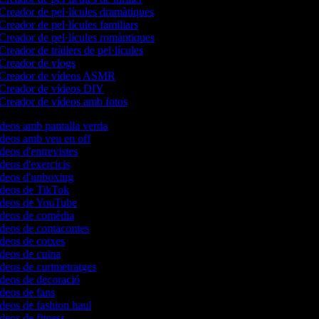
Creador de pel·lícules dramàtiques
Creador de pel·lícules familiars
Creador de pel·lícules romàntiques
Creador de tràilers de pel·lícules
Creador de vlogs
Creador de vídeos ASMR
Creador de vídeos DIY
Creador de vídeos amb fotos
ídeos amb pantalla verda
ídeos amb veu en off
ídeos d'entrevistes
ídeos d'exercicis
vídeos d'unboxing
vídeos de TikTok
vídeos de YouTube
vídeos de comèdia
ídeos de contacontes
ídeos de cotxes
ídeos de cuina
ídeos de curtmetratges
ídeos de decoració
ídeos de fans
ídeos de fashion haul
ídeos de fitness