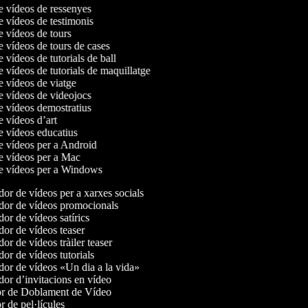
de vídeos de ressenyes
de vídeos de testimonis
de vídeos de tours
de vídeos de tours de cases
e vídeos de tutorials de ball
e vídeos de tutorials de maquillatge
de vídeos de viatge
de vídeos de videojocs
de vídeos demostratius
de vídeos d’art
de vídeos educatius
de vídeos per a Android
de vídeos per a Mac
de vídeos per a Windows
or de vídeos per a xarxes socials
or de vídeos promocionals
r de vídeos satírics
or de vídeos teaser
r de vídeos tràiler teaser
r de vídeos tutorials
or de vídeos «Un dia a la vida»
or d’invitacions en vídeo
r de Doblament de Vídeo
 de pel·lícules