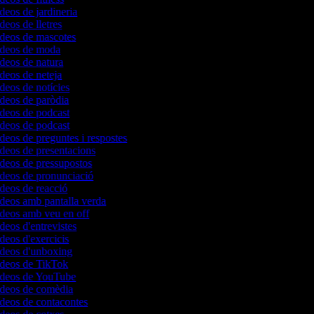
ídeos de jardineria
ídeos de lletres
vídeos de mascotes
vídeos de moda
ídeos de natura
ídeos de neteja
ídeos de notícies
ídeos de paròdia
ídeos de podcast
ídeos de podcast
ídeos de preguntes i respostes
ídeos de presentacions
ídeos de pressupostos
ídeos de pronunciació
ídeos de reacció
ídeos amb pantalla verda
ídeos amb veu en off
ídeos d'entrevistes
ídeos d'exercicis
vídeos d'unboxing
vídeos de TikTok
vídeos de YouTube
vídeos de comèdia
ídeos de contacontes