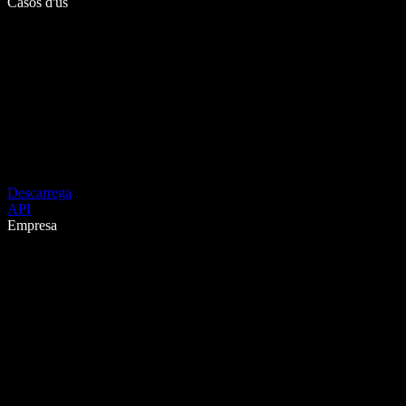
Casos d'ús
Descarrega
API
Empresa