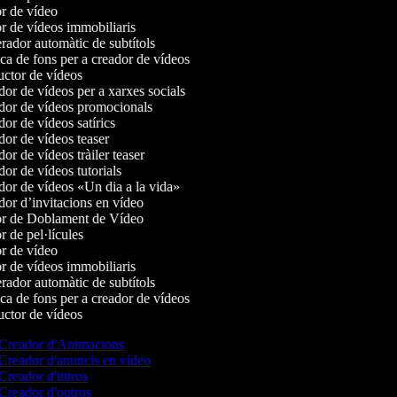
r de vídeo
r de vídeos immobiliaris
ador automàtic de subtítols
a de fons per a creador de vídeos
ctor de vídeos
or de vídeos per a xarxes socials
or de vídeos promocionals
r de vídeos satírics
or de vídeos teaser
r de vídeos tràiler teaser
r de vídeos tutorials
or de vídeos «Un dia a la vida»
or d’invitacions en vídeo
r de Doblament de Vídeo
 de pel·lícules
r de vídeo
r de vídeos immobiliaris
ador automàtic de subtítols
a de fons per a creador de vídeos
ctor de vídeos
Creador d'Animacions
Creador d'anuncis en vídeo
Creador d'intros
Creador d'outros