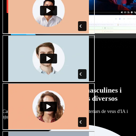
Gran varietat de veus masculines i
femenines amb accents diversos
Cap projecte ha de sonar igual. Tria entre centenars de veus d'IA i
ajusta'n l’accent.