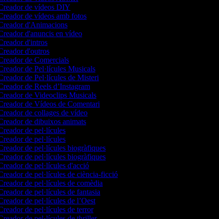
reador de vídeos DIY
reador de vídeos amb fotos
reador d'Animacions
reador d'anuncis en vídeo
reador d'intros
reador d'outros
reador de Comercials
reador de Pel·lícules Musicals
reador de Pel·lícules de Misteri
reador de Reels d’Instagram
reador de Videoclips Musicals
reador de Vídeos de Comentari
reador de collages de vídeo
reador de dibuixos animats
reador de pel·lícules
reador de pel·lícules
reador de pel·lícules biogràfiques
reador de pel·lícules biogràfiques
reador de pel·lícules d'acció
reador de pel·lícules de ciència-ficció
reador de pel·lícules de comèdia
reador de pel·lícules de fantasia
reador de pel·lícules de l’Oest
reador de pel·lícules de terror
reador de pel·lícules de thriller