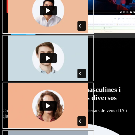
Gran varietat de veus masculines i
femenines amb accents diversos
Cap projecte ha de sonar igual. Tria entre centenars de veus d'IA i
ajusta'n l’accent.