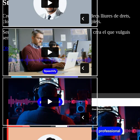
Studio.
Crea dobl. de veu, afegeix imatges, àudio, vídeos lliures de drets,
clona veus i munta projectes multimèdia complets.
Sense corba d’aprenentatge, tot al navegador: crea el que vulguis
sense els límits de sempre.
Obre l'Studio