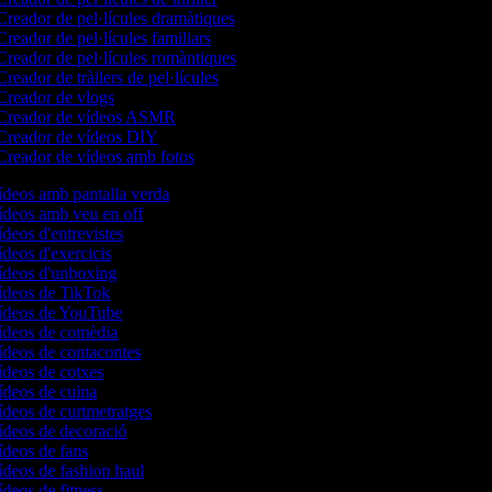
reador de pel·lícules dramàtiques
reador de pel·lícules familiars
reador de pel·lícules romàntiques
reador de tràilers de pel·lícules
reador de vlogs
Creador de vídeos ASMR
reador de vídeos DIY
reador de vídeos amb fotos
vídeos amb pantalla verda
vídeos amb veu en off
ídeos d'entrevistes
ídeos d'exercicis
vídeos d'unboxing
vídeos de TikTok
vídeos de YouTube
vídeos de comèdia
vídeos de contacontes
vídeos de cotxes
vídeos de cuina
vídeos de curtmetratges
vídeos de decoració
vídeos de fans
vídeos de fashion haul
ídeos de fitness