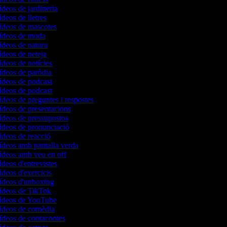
ídeos de jardineria
ídeos de lletres
vídeos de mascotes
vídeos de moda
vídeos de natura
ídeos de neteja
ídeos de notícies
vídeos de paròdia
vídeos de podcast
vídeos de podcast
ídeos de preguntes i respostes
vídeos de presentacions
vídeos de pressupostos
vídeos de pronunciació
vídeos de reacció
vídeos amb pantalla verda
vídeos amb veu en off
ídeos d'entrevistes
ídeos d'exercicis
vídeos d'unboxing
vídeos de TikTok
vídeos de YouTube
vídeos de comèdia
vídeos de contacontes