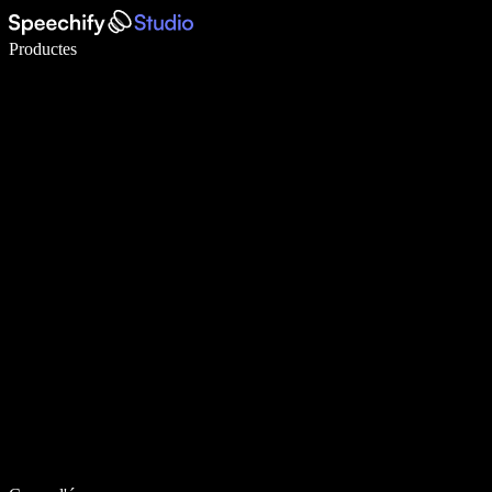
Escriu 5× més ràpid amb la veu
Productes
Més informació