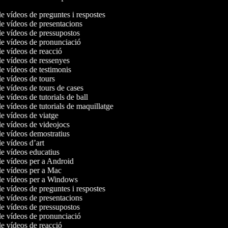
de vídeos de preguntes i respostes
de vídeos de presentacions
de vídeos de pressupostos
de vídeos de pronunciació
de vídeos de reacció
de vídeos de ressenyes
de vídeos de testimonis
de vídeos de tours
de vídeos de tours de cases
de vídeos de tutorials de ball
de vídeos de tutorials de maquillatge
de vídeos de viatge
de vídeos de videojocs
de vídeos demostratius
de vídeos d’art
de vídeos educatius
de vídeos per a Android
de vídeos per a Mac
 de vídeos per a Windows
de vídeos de preguntes i respostes
de vídeos de presentacions
de vídeos de pressupostos
de vídeos de pronunciació
de vídeos de reacció