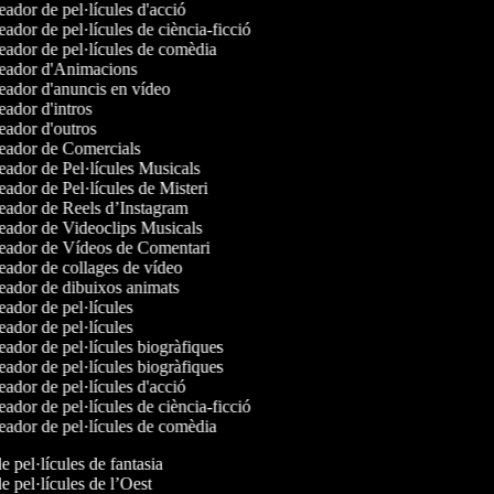
ador de pel·lícules d'acció
ador de pel·lícules de ciència-ficció
ador de pel·lícules de comèdia
ador d'Animacions
ador d'anuncis en vídeo
ador d'intros
ador d'outros
ador de Comercials
ador de Pel·lícules Musicals
ador de Pel·lícules de Misteri
ador de Reels d’Instagram
ador de Videoclips Musicals
ador de Vídeos de Comentari
ador de collages de vídeo
ador de dibuixos animats
ador de pel·lícules
ador de pel·lícules
ador de pel·lícules biogràfiques
ador de pel·lícules biogràfiques
ador de pel·lícules d'acció
ador de pel·lícules de ciència-ficció
ador de pel·lícules de comèdia
de pel·lícules de fantasia
de pel·lícules de l’Oest