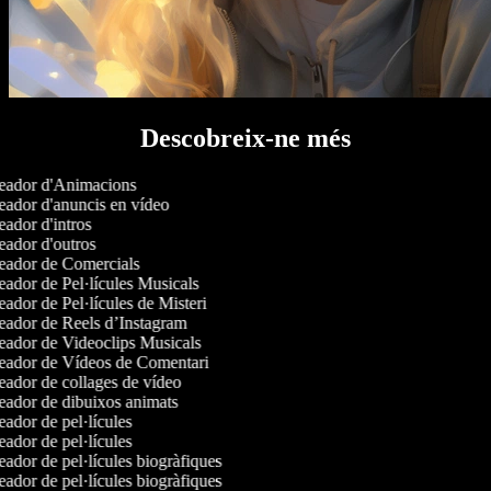
Descobreix-ne més
ador d'Animacions
ador d'anuncis en vídeo
ador d'intros
ador d'outros
ador de Comercials
ador de Pel·lícules Musicals
ador de Pel·lícules de Misteri
ador de Reels d’Instagram
ador de Videoclips Musicals
ador de Vídeos de Comentari
ador de collages de vídeo
ador de dibuixos animats
ador de pel·lícules
ador de pel·lícules
ador de pel·lícules biogràfiques
ador de pel·lícules biogràfiques