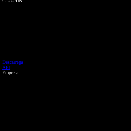
Casos d'ús
Descarrega
API
Empresa