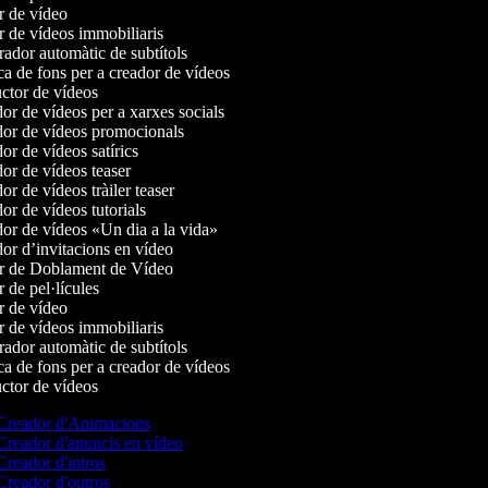
 de vídeo
 de vídeos immobiliaris
dor automàtic de subtítols
 de fons per a creador de vídeos
tor de vídeos
r de vídeos per a xarxes socials
or de vídeos promocionals
r de vídeos satírics
r de vídeos teaser
r de vídeos tràiler teaser
r de vídeos tutorials
r de vídeos «Un dia a la vida»
r d’invitacions en vídeo
r de Doblament de Vídeo
 de pel·lícules
 de vídeo
 de vídeos immobiliaris
dor automàtic de subtítols
 de fons per a creador de vídeos
tor de vídeos
reador d'Animacions
reador d'anuncis en vídeo
reador d'intros
reador d'outros