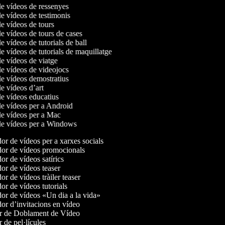
de vídeos de ressenyes
de vídeos de testimonis
de vídeos de tours
de vídeos de tours de cases
de vídeos de tutorials de ball
de vídeos de tutorials de maquillatge
de vídeos de viatge
de vídeos de videojocs
de vídeos demostratius
de vídeos d’art
de vídeos educatius
de vídeos per a Android
de vídeos per a Mac
 de vídeos per a Windows
r de vídeos per a xarxes socials
or de vídeos promocionals
r de vídeos satírics
r de vídeos teaser
r de vídeos tràiler teaser
r de vídeos tutorials
r de vídeos «Un dia a la vida»
r d’invitacions en vídeo
r de Doblament de Vídeo
 de pel·lícules