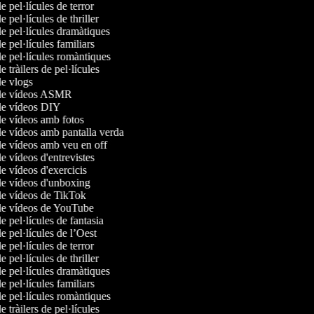
de pel·lícules de terror
e pel·lícules de thriller
de pel·lícules dramàtiques
de pel·lícules familiars
de pel·lícules romàntiques
e tràilers de pel·lícules
de vlogs
 de vídeos ASMR
 de vídeos DIY
de vídeos amb fotos
de vídeos amb pantalla verda
de vídeos amb veu en off
de vídeos d'entrevistes
de vídeos d'exercicis
de vídeos d'unboxing
 de vídeos de TikTok
 de vídeos de YouTube
de pel·lícules de fantasia
de pel·lícules de l’Oest
de pel·lícules de terror
e pel·lícules de thriller
de pel·lícules dramàtiques
de pel·lícules familiars
de pel·lícules romàntiques
e tràilers de pel·lícules