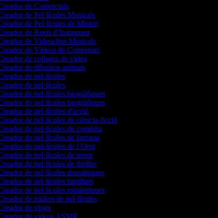
reador de Comercials
reador de Pel·lícules Musicals
reador de Pel·lícules de Misteri
reador de Reels d’Instagram
reador de Videoclips Musicals
reador de Vídeos de Comentari
reador de collages de vídeo
reador de dibuixos animats
reador de pel·lícules
reador de pel·lícules
reador de pel·lícules biogràfiques
reador de pel·lícules biogràfiques
reador de pel·lícules d'acció
reador de pel·lícules de ciència-ficció
reador de pel·lícules de comèdia
reador de pel·lícules de fantasia
reador de pel·lícules de l’Oest
reador de pel·lícules de terror
reador de pel·lícules de thriller
reador de pel·lícules dramàtiques
reador de pel·lícules familiars
reador de pel·lícules romàntiques
reador de tràilers de pel·lícules
reador de vlogs
Creador de vídeos ASMR