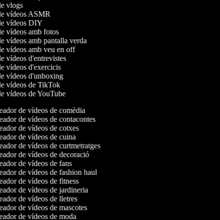
de vlogs
 de vídeos ASMR
 de vídeos DIY
de vídeos amb fotos
de vídeos amb pantalla verda
de vídeos amb veu en off
de vídeos d'entrevistes
de vídeos d'exercicis
de vídeos d'unboxing
 de vídeos de TikTok
 de vídeos de YouTube
ador de vídeos de comèdia
ador de vídeos de contacontes
ador de vídeos de cotxes
ador de vídeos de cuina
ador de vídeos de curtmetratges
ador de vídeos de decoració
ador de vídeos de fans
ador de vídeos de fashion haul
ador de vídeos de fitness
ador de vídeos de jardineria
ador de vídeos de lletres
ador de vídeos de mascotes
ador de vídeos de moda