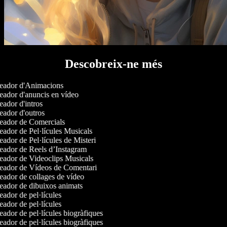
Descobreix-ne més
ador d'Animacions
ador d'anuncis en vídeo
ador d'intros
ador d'outros
ador de Comercials
ador de Pel·lícules Musicals
ador de Pel·lícules de Misteri
ador de Reels d’Instagram
ador de Videoclips Musicals
ador de Vídeos de Comentari
ador de collages de vídeo
ador de dibuixos animats
ador de pel·lícules
ador de pel·lícules
ador de pel·lícules biogràfiques
ador de pel·lícules biogràfiques