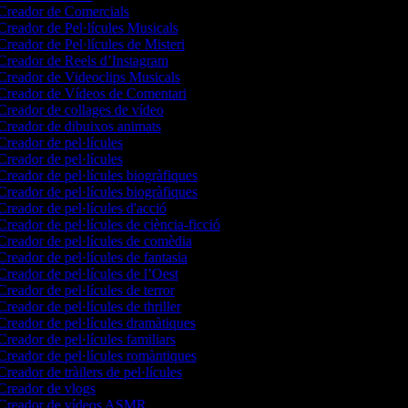
reador de Comercials
reador de Pel·lícules Musicals
reador de Pel·lícules de Misteri
reador de Reels d’Instagram
reador de Videoclips Musicals
reador de Vídeos de Comentari
reador de collages de vídeo
reador de dibuixos animats
reador de pel·lícules
reador de pel·lícules
reador de pel·lícules biogràfiques
reador de pel·lícules biogràfiques
reador de pel·lícules d'acció
reador de pel·lícules de ciència-ficció
reador de pel·lícules de comèdia
reador de pel·lícules de fantasia
reador de pel·lícules de l’Oest
reador de pel·lícules de terror
reador de pel·lícules de thriller
reador de pel·lícules dramàtiques
reador de pel·lícules familiars
reador de pel·lícules romàntiques
reador de tràilers de pel·lícules
reador de vlogs
Creador de vídeos ASMR