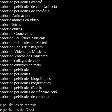
ador de pel·lícules d'acció
ador de pel·lícules de ciència-ficció
ador de pel·lícules de comèdia
ador d'Animacions
ador d'anuncis en vídeo
ador d'intros
ador d'outros
ador de Comercials
ador de Pel·lícules Musicals
ador de Pel·lícules de Misteri
ador de Reels d’Instagram
ador de Videoclips Musicals
ador de Vídeos de Comentari
ador de collages de vídeo
ador de dibuixos animats
ador de pel·lícules
ador de pel·lícules
ador de pel·lícules biogràfiques
ador de pel·lícules biogràfiques
ador de pel·lícules d'acció
ador de pel·lícules de ciència-ficció
ador de pel·lícules de comèdia
de pel·lícules de fantasia
de pel·lícules de l’Oest