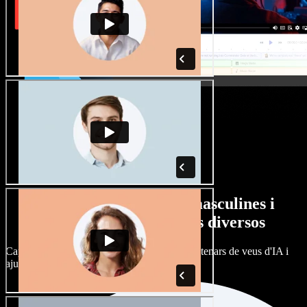
Gran varietat de veus masculines i
femenines amb accents diversos
Cap projecte ha de sonar igual. Tria entre centenars de veus d'IA i
ajusta'n l’accent.