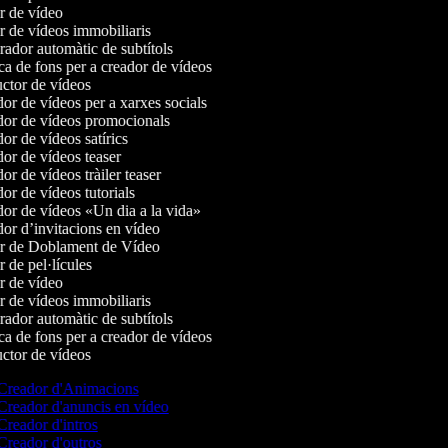
 de vídeo
 de vídeos immobiliaris
dor automàtic de subtítols
 de fons per a creador de vídeos
tor de vídeos
r de vídeos per a xarxes socials
or de vídeos promocionals
r de vídeos satírics
r de vídeos teaser
r de vídeos tràiler teaser
r de vídeos tutorials
r de vídeos «Un dia a la vida»
r d’invitacions en vídeo
r de Doblament de Vídeo
 de pel·lícules
 de vídeo
 de vídeos immobiliaris
dor automàtic de subtítols
 de fons per a creador de vídeos
tor de vídeos
Creador d'Animacions
reador d'anuncis en vídeo
reador d'intros
reador d'outros