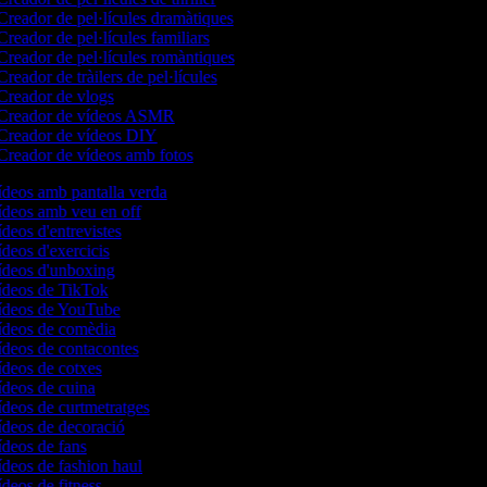
reador de pel·lícules dramàtiques
reador de pel·lícules familiars
reador de pel·lícules romàntiques
reador de tràilers de pel·lícules
reador de vlogs
Creador de vídeos ASMR
Creador de vídeos DIY
reador de vídeos amb fotos
vídeos amb pantalla verda
vídeos amb veu en off
ídeos d'entrevistes
ídeos d'exercicis
vídeos d'unboxing
vídeos de TikTok
vídeos de YouTube
vídeos de comèdia
vídeos de contacontes
vídeos de cotxes
vídeos de cuina
ídeos de curtmetratges
vídeos de decoració
vídeos de fans
ídeos de fashion haul
ídeos de fitness