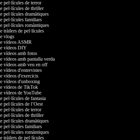
e pel·lícules de terror
e pel·lícules de thriller
de pel·lícules dramàtiques
de pel·lícules familiars
de pel·lícules romàntiques
e tràilers de pel·lícules
de vlogs
 de vídeos ASMR
 de vídeos DIY
de vídeos amb fotos
de vídeos amb pantalla verda
de vídeos amb veu en off
de vídeos d'entrevistes
de vídeos d'exercicis
de vídeos d'unboxing
de vídeos de TikTok
 de vídeos de YouTube
de pel·lícules de fantasia
de pel·lícules de l’Oest
e pel·lícules de terror
e pel·lícules de thriller
de pel·lícules dramàtiques
de pel·lícules familiars
de pel·lícules romàntiques
e tràilers de pel·lícules