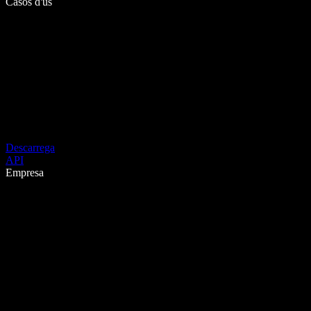
Casos d'ús
Descarrega
API
Empresa