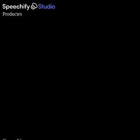
Escriu 5× més ràpid amb la veu
Productes
Més informació