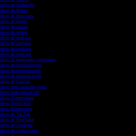
ídeos de jardineria
ídeos de lletres
vídeos de mascotes
vídeos de moda
vídeos de natura
ídeos de neteja
ídeos de notícies
vídeos de paròdia
vídeos de podcast
vídeos de podcast
ídeos de preguntes i respostes
vídeos de presentacions
vídeos de pressupostos
vídeos de pronunciació
ídeos de reacció
vídeos amb pantalla verda
vídeos amb veu en off
ídeos d'entrevistes
ídeos d'exercicis
vídeos d'unboxing
vídeos de TikTok
vídeos de YouTube
vídeos de comèdia
vídeos de contacontes