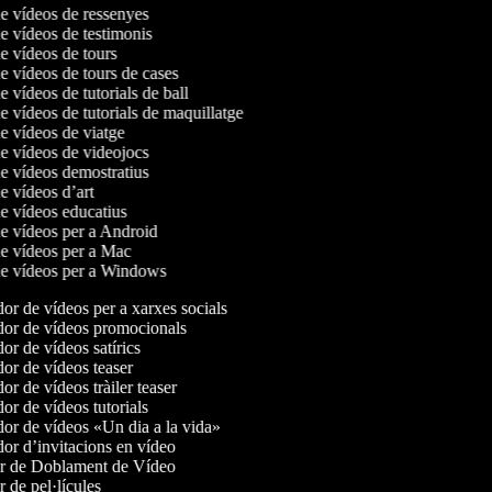
de vídeos de ressenyes
de vídeos de testimonis
de vídeos de tours
de vídeos de tours de cases
de vídeos de tutorials de ball
de vídeos de tutorials de maquillatge
de vídeos de viatge
de vídeos de videojocs
de vídeos demostratius
de vídeos d’art
de vídeos educatius
de vídeos per a Android
de vídeos per a Mac
 de vídeos per a Windows
r de vídeos per a xarxes socials
or de vídeos promocionals
r de vídeos satírics
r de vídeos teaser
r de vídeos tràiler teaser
r de vídeos tutorials
r de vídeos «Un dia a la vida»
r d’invitacions en vídeo
r de Doblament de Vídeo
 de pel·lícules