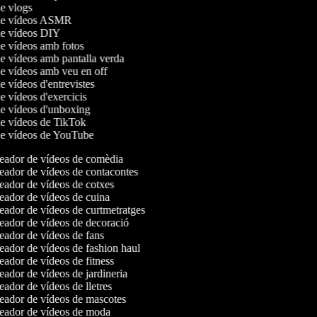
de vlogs
 de vídeos ASMR
 de vídeos DIY
de vídeos amb fotos
de vídeos amb pantalla verda
de vídeos amb veu en off
de vídeos d'entrevistes
de vídeos d'exercicis
de vídeos d'unboxing
de vídeos de TikTok
 de vídeos de YouTube
ador de vídeos de comèdia
ador de vídeos de contacontes
ador de vídeos de cotxes
ador de vídeos de cuina
ador de vídeos de curtmetratges
ador de vídeos de decoració
ador de vídeos de fans
ador de vídeos de fashion haul
ador de vídeos de fitness
ador de vídeos de jardineria
ador de vídeos de lletres
ador de vídeos de mascotes
ador de vídeos de moda