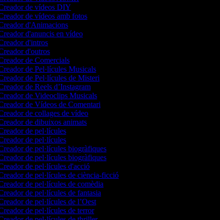
Creador de vídeos DIY
reador de vídeos amb fotos
Creador d'Animacions
reador d'anuncis en vídeo
reador d'intros
reador d'outros
reador de Comercials
reador de Pel·lícules Musicals
reador de Pel·lícules de Misteri
reador de Reels d’Instagram
reador de Videoclips Musicals
reador de Vídeos de Comentari
reador de collages de vídeo
reador de dibuixos animats
reador de pel·lícules
reador de pel·lícules
reador de pel·lícules biogràfiques
reador de pel·lícules biogràfiques
reador de pel·lícules d'acció
reador de pel·lícules de ciència-ficció
reador de pel·lícules de comèdia
reador de pel·lícules de fantasia
reador de pel·lícules de l’Oest
reador de pel·lícules de terror
reador de pel·lícules de thriller