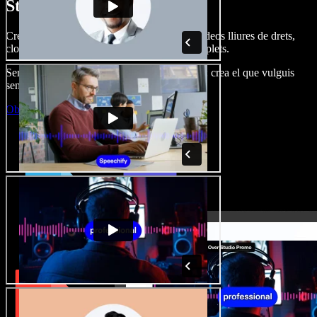
Studio.
Crea dobl. de veu, afegeix imatges, àudio, vídeos lliures de drets,
clona veus i munta projectes multimèdia complets.
Sense corba d’aprenentatge, tot al navegador: crea el que vulguis
sense els límits de sempre.
Obre l'Studio