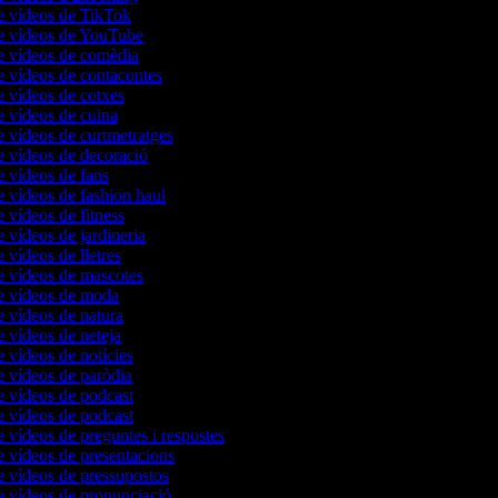
e vídeos de TikTok
de vídeos de YouTube
e vídeos de comèdia
e vídeos de contacontes
e vídeos de cotxes
e vídeos de cuina
e vídeos de curtmetratges
e vídeos de decoració
e vídeos de fans
e vídeos de fashion haul
e vídeos de fitness
e vídeos de jardineria
e vídeos de lletres
e vídeos de mascotes
de vídeos de moda
e vídeos de natura
e vídeos de neteja
e vídeos de notícies
e vídeos de paròdia
e vídeos de podcast
e vídeos de podcast
e vídeos de preguntes i respostes
e vídeos de presentacions
e vídeos de pressupostos
e vídeos de pronunciació