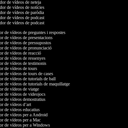
or de vídeos de neteja
or de vídeos de notícies
or de vídeos de paròdia
or de vídeos de podcast
or de vídeos de podcast
or de vídeos de preguntes i respostes
or de vídeos de presentacions
or de vídeos de pressupostos
or de vídeos de pronunciació
or de vídeos de reacció
or de vídeos de ressenyes
or de vídeos de testimonis
or de vídeos de tours
or de vídeos de tours de cases
or de vídeos de tutorials de ball
or de vídeos de tutorials de maquillatge
or de vídeos de viatge
or de vídeos de videojocs
or de vídeos demostratius
or de vídeos d’art
or de vídeos educatius
or de vídeos per a Android
or de vídeos per a Mac
dor de vídeos per a Windows