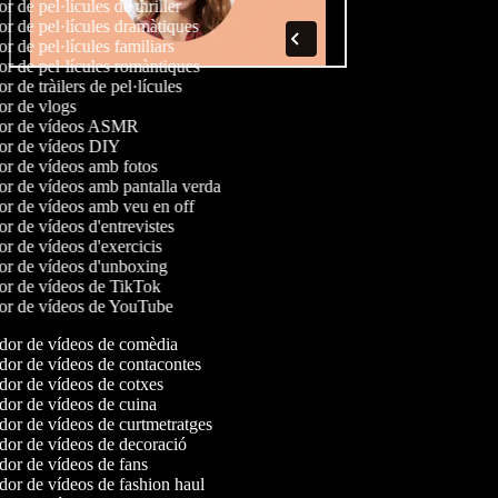
or de pel·lícules de thriller
or de pel·lícules dramàtiques
or de pel·lícules familiars
or de pel·lícules romàntiques
or de tràilers de pel·lícules
or de vlogs
dor de vídeos ASMR
dor de vídeos DIY
or de vídeos amb fotos
or de vídeos amb pantalla verda
or de vídeos amb veu en off
or de vídeos d'entrevistes
or de vídeos d'exercicis
or de vídeos d'unboxing
dor de vídeos de TikTok
dor de vídeos de YouTube
or de vídeos de comèdia
or de vídeos de contacontes
or de vídeos de cotxes
or de vídeos de cuina
or de vídeos de curtmetratges
or de vídeos de decoració
or de vídeos de fans
or de vídeos de fashion haul