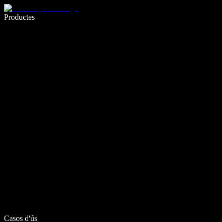
Escriu 5× més ràpid amb la veu
Productes
Més informació
Casos d'ús