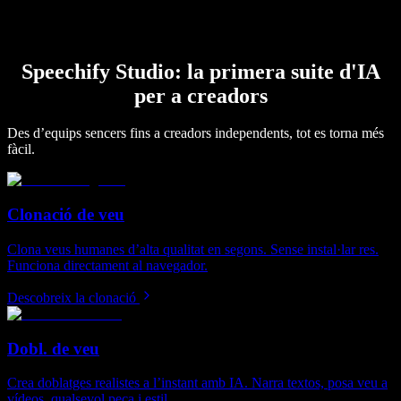
Speechify Studio: la primera suite d'IA
per a creadors
Des d’equips sencers fins a creadors independents, tot es torna més
fàcil.
Clonació de veu
Clona veus humanes d’alta qualitat en segons. Sense instal·lar res.
Funciona directament al navegador.
Descobreix la clonació
Dobl. de veu
Crea doblatges realistes a l’instant amb IA. Narra textos, posa veu a
vídeos, qualsevol peça i estil.