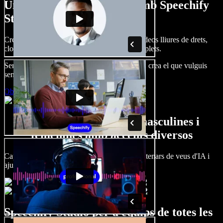
Un tastet del que pots fer amb Speechify
Studio.
Crea dobl. de veu, afegeix imatges, àudio, vídeos lliures de drets,
clona veus i munta projectes multimèdia complets.
Sense corba d’aprenentatge, tot al navegador: crea el que vulguis
sense els límits de sempre.
Obre l'Studio
Gran varietat de veus masculines i
femenines amb accents diversos
Cap projecte ha de sonar igual. Tria entre centenars de veus d'IA i
ajusta'n l’accent.
Speechify Studio per a equips de totes les