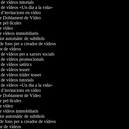
de vídeos tutorials
de vídeos «Un dia a la vida»
d’invitacions en vídeo
e Doblament de Vídeo
 pel·lícules
e vídeo
e vídeos immobiliaris
r automàtic de subtítols
e fons per a creador de vídeos
r de vídeos
de vídeos per a xarxes socials
de vídeos promocionals
e vídeos satírics
de vídeos teaser
e vídeos tràiler teaser
de vídeos tutorials
de vídeos «Un dia a la vida»
d’invitacions en vídeo
e Doblament de Vídeo
 pel·lícules
e vídeo
e vídeos immobiliaris
r automàtic de subtítols
e fons per a creador de vídeos
r de vídeos