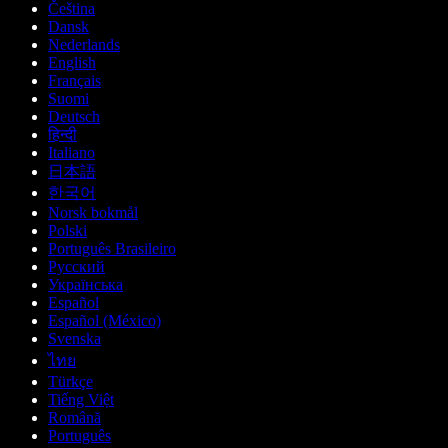
Čeština
Dansk
Nederlands
English
Français
Suomi
Deutsch
हिन्दी
Italiano
日本語
한국어
Norsk bokmål
Polski
Português Brasileiro
Русский
Українська
Español
Español (México)
Svenska
ไทย
Türkçe
Tiếng Việt
Română
Português