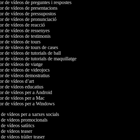
or de vídeos de preguntes i respostes
or de vídeos de presentacions
or de vídeos de pressupostos
or de vídeos de pronunciació
or de vídeos de reacció
or de vídeos de ressenyes
or de vídeos de testimonis
or de vídeos de tours
or de vídeos de tours de cases
or de vídeos de tutorials de ball
or de vídeos de tutorials de maquillatge
or de vídeos de viatge
or de vídeos de videojocs
or de vídeos demostratius
or de vídeos d’art
or de vídeos educatius
or de vídeos per a Android
or de vídeos per a Mac
dor de vídeos per a Windows
de vídeos per a xarxes socials
de vídeos promocionals
e vídeos satírics
de vídeos teaser
e vídeos tràiler teaser