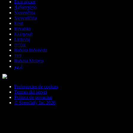
Български
ქართული
Slovenčina
Slovenščina
Eesti
Hrvatski
Ελληνικά
Lietuvių
עברית
Bahasa Indonesia
বাংলা
Bahasa Melayu
اردو
Preferències de cookies
Termes del servei
Política de privacitat
© Speechify Inc 2026