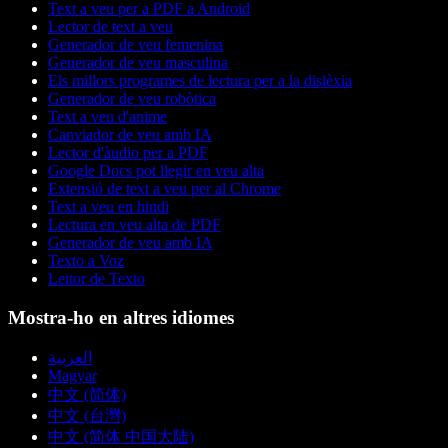
Text a veu per a PDF a Android
Lector de text a veu
Generador de veu femenina
Generador de veu masculina
Els millors programes de lectura per a la dislèxia
Generador de veu robòtica
Text a veu d'anime
Canviador de veu amb IA
Lector d'àudio per a PDF
Google Docs pot llegir en veu alta
Extensió de text a veu per al Chrome
Text a veu en hindi
Lectura en veu alta de PDF
Generador de veu amb IA
Texto a Voz
Leitor de Texto
Mostra-ho en altres idiomes
العربية
Magyar
中文 (简体)
中文 (台灣)
中文 (简体 中国大陆)