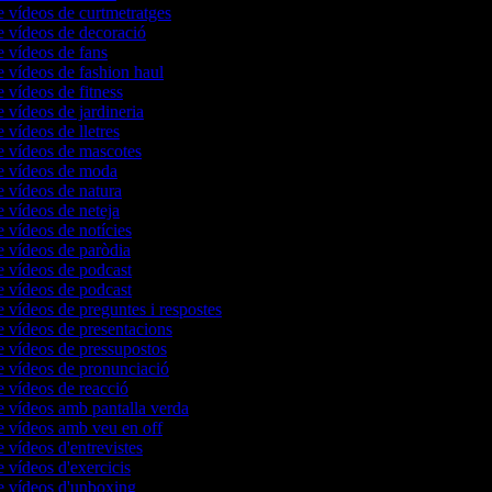
e vídeos de curtmetratges
e vídeos de decoració
e vídeos de fans
e vídeos de fashion haul
e vídeos de fitness
e vídeos de jardineria
e vídeos de lletres
e vídeos de mascotes
de vídeos de moda
e vídeos de natura
e vídeos de neteja
e vídeos de notícies
e vídeos de paròdia
e vídeos de podcast
e vídeos de podcast
e vídeos de preguntes i respostes
e vídeos de presentacions
e vídeos de pressupostos
e vídeos de pronunciació
e vídeos de reacció
e vídeos amb pantalla verda
e vídeos amb veu en off
e vídeos d'entrevistes
e vídeos d'exercicis
e vídeos d'unboxing