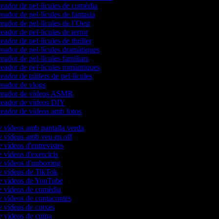
eador de pel·lícules de comèdia
eador de pel·lícules de fantasia
eador de pel·lícules de l’Oest
eador de pel·lícules de terror
eador de pel·lícules de thriller
eador de pel·lícules dramàtiques
eador de pel·lícules familiars
eador de pel·lícules romàntiques
eador de tràilers de pel·lícules
eador de vlogs
eador de vídeos ASMR
eador de vídeos DIY
eador de vídeos amb fotos
e vídeos amb pantalla verda
e vídeos amb veu en off
e vídeos d'entrevistes
e vídeos d'exercicis
e vídeos d'unboxing
e vídeos de TikTok
de vídeos de YouTube
e vídeos de comèdia
e vídeos de contacontes
e vídeos de cotxes
e vídeos de cuina