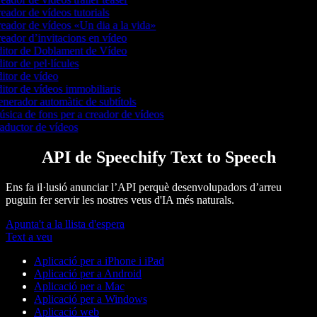
eador de vídeos tutorials
eador de vídeos «Un dia a la vida»
eador d’invitacions en vídeo
itor de Doblament de Vídeo
itor de pel·lícules
itor de vídeo
itor de vídeos immobiliaris
nerador automàtic de subtítols
sica de fons per a creador de vídeos
aductor de vídeos
API de Speechify Text to Speech
Ens fa il·lusió anunciar l’API perquè desenvolupadors d’arreu
puguin fer servir les nostres veus d'IA més naturals.
Apunta't a la llista d'espera
Text a veu
Aplicació per a iPhone i iPad
Aplicació per a Android
Aplicació per a Mac
Aplicació per a Windows
Aplicació web