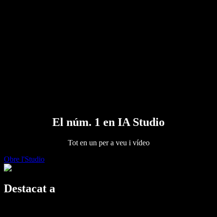
Premsa
Llegeix-m'ho
Lector de text a veu
Empresa
Contacta amb vendes
Speechify per a empreses i educació
Speechify per a Access to Work
Speechify per a DSA
Agents de veu SIMBA
Speechify per a desenvolupadors
El núm. 1 en IA Studio
Tot en un per a veu i vídeo
Obre l'Studio
Destacat a