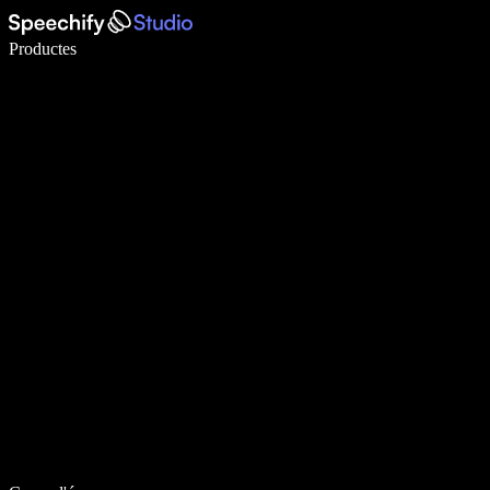
Escriu 5× més ràpid amb la veu
Productes
Més informació