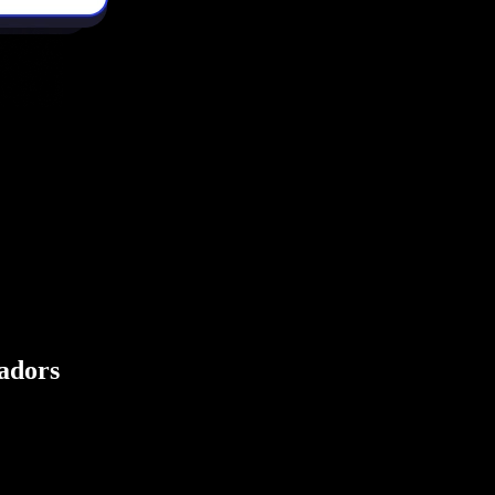
eadors