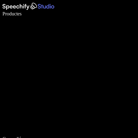
Escriu 5× més ràpid amb la veu
Productes
Més informació