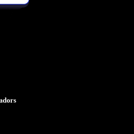
eadors