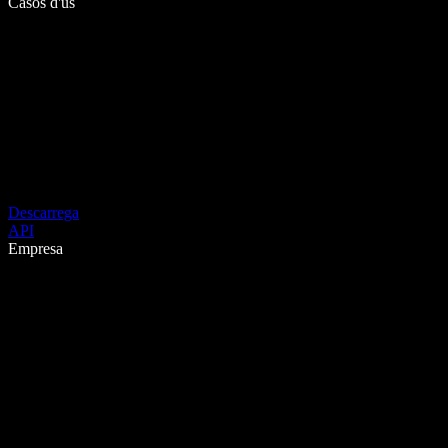
Casos d'ús
Descarrega
API
Empresa