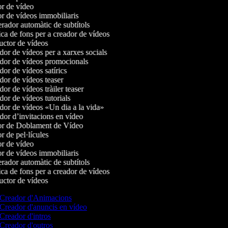
r de vídeo
r de vídeos immobiliaris
ador automàtic de subtítols
a de fons per a creador de vídeos
ctor de vídeos
or de vídeos per a xarxes socials
or de vídeos promocionals
or de vídeos satírics
or de vídeos teaser
or de vídeos tràiler teaser
or de vídeos tutorials
or de vídeos «Un dia a la vida»
or d’invitacions en vídeo
r de Doblament de Vídeo
 de pel·lícules
r de vídeo
r de vídeos immobiliaris
ador automàtic de subtítols
a de fons per a creador de vídeos
ctor de vídeos
Creador d'Animacions
Creador d'anuncis en vídeo
Creador d'intros
Creador d'outros