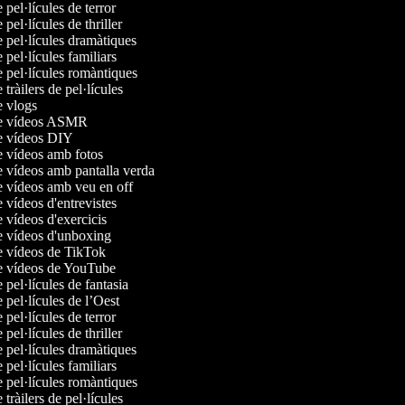
e pel·lícules de terror
 pel·lícules de thriller
e pel·lícules dramàtiques
e pel·lícules familiars
e pel·lícules romàntiques
 tràilers de pel·lícules
de vlogs
de vídeos ASMR
de vídeos DIY
de vídeos amb fotos
e vídeos amb pantalla verda
de vídeos amb veu en off
e vídeos d'entrevistes
e vídeos d'exercicis
de vídeos d'unboxing
de vídeos de TikTok
de vídeos de YouTube
e pel·lícules de fantasia
e pel·lícules de l’Oest
e pel·lícules de terror
 pel·lícules de thriller
e pel·lícules dramàtiques
e pel·lícules familiars
e pel·lícules romàntiques
 tràilers de pel·lícules