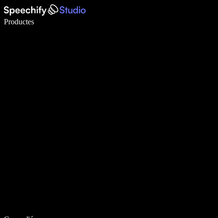
Escriu 5× més ràpid amb la veu
Productes
Més informació