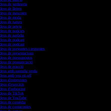
ídeos de jardineria
deos de lletres
ídeos de mascotes
vídeos de moda
ídeos de natura
ídeos de neteja
ídeos de notícies
ídeos de paròdia
ídeos de podcast
ídeos de podcast
ídeos de preguntes i respostes
ídeos de presentacions
ídeos de pressupostos
ídeos de pronunciació
ídeos de reacció
ídeos amb pantalla verda
ídeos amb veu en off
deos d'entrevistes
ídeos d'exercicis
ídeos d'unboxing
ídeos de TikTok
vídeos de YouTube
ídeos de comèdia
ídeos de contacontes