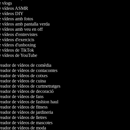
de vlogs
de vídeos ASMR
de vídeos DIY
de vídeos amb fotos
e vídeos amb pantalla verda
de vídeos amb veu en off
e vídeos d'entrevistes
e vídeos d'exercicis
de vídeos d'unboxing
de vídeos de TikTok
de vídeos de YouTube
eador de vídeos de comèdia
eador de vídeos de contacontes
eador de vídeos de cotxes
eador de vídeos de cuina
eador de vídeos de curtmetratges
eador de vídeos de decoració
eador de vídeos de fans
eador de vídeos de fashion haul
eador de vídeos de fitness
eador de vídeos de jardineria
eador de vídeos de lletres
eador de vídeos de mascotes
eador de vídeos de moda