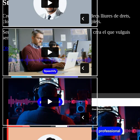
Studio.
Crea dobl. de veu, afegeix imatges, àudio, vídeos lliures de drets,
clona veus i munta projectes multimèdia complets.
Sense corba d’aprenentatge, tot al navegador: crea el que vulguis
sense els límits de sempre.
Obre l'Studio