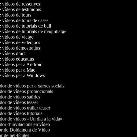
e vídeos de ressenyes
e vídeos de testimonis
e vídeos de tours
e vídeos de tours de cases
e vídeos de tutorials de ball
e vídeos de tutorials de maquillatge
e vídeos de viatge
e vídeos de videojocs
e vídeos demostratius
e vídeos d’art
e vídeos educatius
e vídeos per a Android
de vídeos per a Mac
de vídeos per a Windows
or de vídeos per a xarxes socials
or de vídeos promocionals
or de vídeos satírics
or de vídeos teaser
or de vídeos tràiler teaser
or de vídeos tutorials
or de vídeos «Un dia a la vida»
or d’invitacions en vídeo
r de Doblament de Vídeo
 de pel·lícules