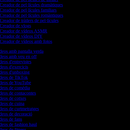
Creador de pel·lícules dramàtiques
Creador de pel·lícules familiars
Creador de pel·lícules romàntiques
Creador de tràilers de pel·lícules
Creador de vlogs
Creador de vídeos ASMR
Creador de vídeos DIY
Creador de vídeos amb fotos
ídeos amb pantalla verda
ídeos amb veu en off
deos d'entrevistes
ídeos d'exercicis
ídeos d'unboxing
ídeos de TikTok
vídeos de YouTube
ídeos de comèdia
ídeos de contacontes
ídeos de cotxes
ídeos de cuina
ídeos de curtmetratges
ídeos de decoració
ídeos de fans
ídeos de fashion haul
ídeos de fitness