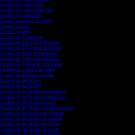
Creador de vídeos DIY
Creador de vídeos amb fotos
Creador d'Animacions
Creador d'anuncis en vídeo
Creador d'intros
Creador d'outros
Creador de Comercials
Creador de Pel·lícules Musicals
Creador de Pel·lícules de Misteri
Creador de Reels d’Instagram
Creador de Videoclips Musicals
Creador de Vídeos de Comentari
Creador de collages de vídeo
Creador de dibuixos animats
Creador de pel·lícules
Creador de pel·lícules
Creador de pel·lícules biogràfiques
Creador de pel·lícules biogràfiques
Creador de pel·lícules d'acció
Creador de pel·lícules de ciència-ficció
Creador de pel·lícules de comèdia
Creador de pel·lícules de fantasia
Creador de pel·lícules de l’Oest
Creador de pel·lícules de terror
Creador de pel·lícules de thriller