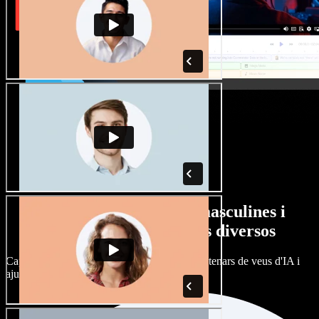
Gran varietat de veus masculines i
femenines amb accents diversos
Cap projecte ha de sonar igual. Tria entre centenars de veus d'IA i
ajusta'n l’accent.