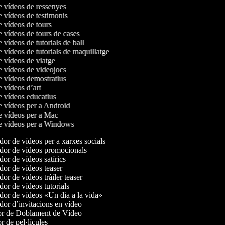
de vídeos de ressenyes
e vídeos de testimonis
e vídeos de tours
e vídeos de tours de cases
e vídeos de tutorials de ball
e vídeos de tutorials de maquillatge
e vídeos de viatge
de vídeos de videojocs
de vídeos demostratius
e vídeos d’art
de vídeos educatius
de vídeos per a Android
de vídeos per a Mac
de vídeos per a Windows
or de vídeos per a xarxes socials
or de vídeos promocionals
or de vídeos satírics
or de vídeos teaser
r de vídeos tràiler teaser
or de vídeos tutorials
or de vídeos «Un dia a la vida»
or d’invitacions en vídeo
r de Doblament de Vídeo
 de pel·lícules