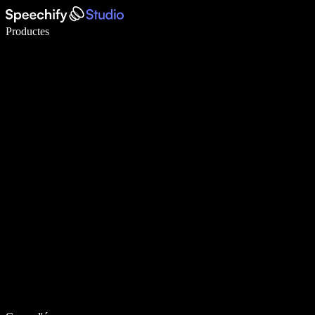
Escriu 5× més ràpid amb la veu
Productes
Més informació