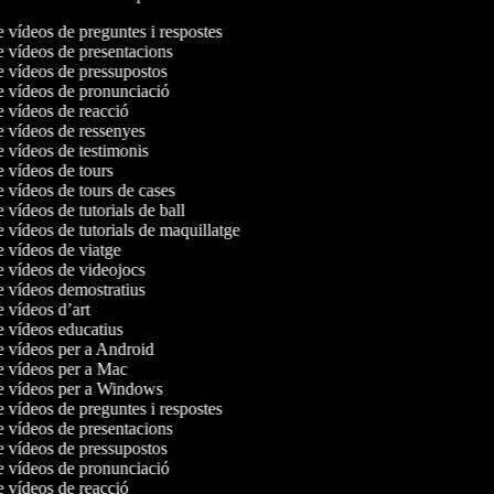
e vídeos de preguntes i respostes
de vídeos de presentacions
de vídeos de pressupostos
de vídeos de pronunciació
de vídeos de reacció
de vídeos de ressenyes
e vídeos de testimonis
e vídeos de tours
e vídeos de tours de cases
e vídeos de tutorials de ball
e vídeos de tutorials de maquillatge
e vídeos de viatge
de vídeos de videojocs
de vídeos demostratius
e vídeos d’art
de vídeos educatius
de vídeos per a Android
de vídeos per a Mac
de vídeos per a Windows
e vídeos de preguntes i respostes
de vídeos de presentacions
de vídeos de pressupostos
de vídeos de pronunciació
de vídeos de reacció