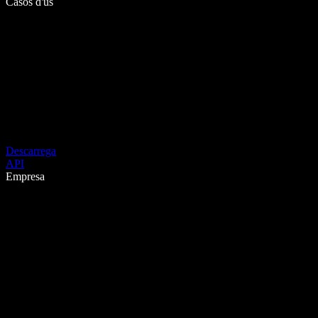
Casos d'ús
Descarrega
API
Empresa