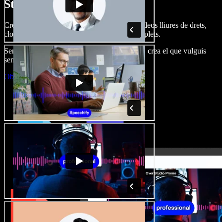
Studio.
Crea dobl. de veu, afegeix imatges, àudio, vídeos lliures de drets,
clona veus i munta projectes multimèdia complets.
Sense corba d’aprenentatge, tot al navegador: crea el que vulguis
sense els límits de sempre.
Obre l'Studio