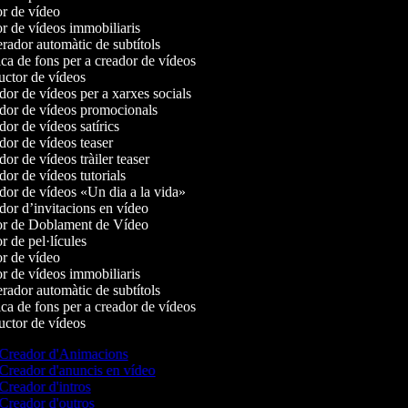
r de vídeo
r de vídeos immobiliaris
ador automàtic de subtítols
a de fons per a creador de vídeos
ctor de vídeos
or de vídeos per a xarxes socials
or de vídeos promocionals
or de vídeos satírics
or de vídeos teaser
r de vídeos tràiler teaser
or de vídeos tutorials
or de vídeos «Un dia a la vida»
or d’invitacions en vídeo
r de Doblament de Vídeo
 de pel·lícules
r de vídeo
r de vídeos immobiliaris
ador automàtic de subtítols
a de fons per a creador de vídeos
ctor de vídeos
Creador d'Animacions
Creador d'anuncis en vídeo
Creador d'intros
Creador d'outros