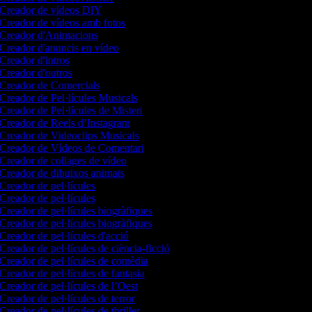
Creador de vídeos DIY
Creador de vídeos amb fotos
Creador d'Animacions
Creador d'anuncis en vídeo
Creador d'intros
Creador d'outros
Creador de Comercials
Creador de Pel·lícules Musicals
Creador de Pel·lícules de Misteri
Creador de Reels d’Instagram
Creador de Videoclips Musicals
Creador de Vídeos de Comentari
Creador de collages de vídeo
Creador de dibuixos animats
Creador de pel·lícules
Creador de pel·lícules
Creador de pel·lícules biogràfiques
Creador de pel·lícules biogràfiques
Creador de pel·lícules d'acció
Creador de pel·lícules de ciència-ficció
Creador de pel·lícules de comèdia
Creador de pel·lícules de fantasia
Creador de pel·lícules de l’Oest
Creador de pel·lícules de terror
Creador de pel·lícules de thriller