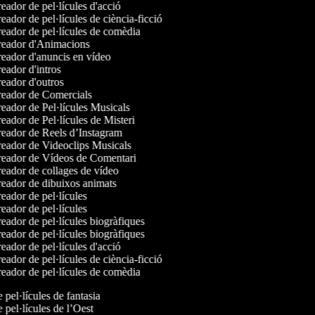
ador de pel·lícules d'acció
ador de pel·lícules de ciència-ficció
eador de pel·lícules de comèdia
eador d'Animacions
eador d'anuncis en vídeo
ador d'intros
eador d'outros
eador de Comercials
eador de Pel·lícules Musicals
ador de Pel·lícules de Misteri
eador de Reels d’Instagram
eador de Videoclips Musicals
eador de Vídeos de Comentari
eador de collages de vídeo
eador de dibuixos animats
ador de pel·lícules
ador de pel·lícules
ador de pel·lícules biogràfiques
ador de pel·lícules biogràfiques
ador de pel·lícules d'acció
ador de pel·lícules de ciència-ficció
eador de pel·lícules de comèdia
e pel·lícules de fantasia
e pel·lícules de l’Oest