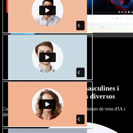
Gran varietat de veus masculines i
femenines amb accents diversos
Cap projecte ha de sonar igual. Tria entre centenars de veus d'IA i
ajusta'n l’accent.