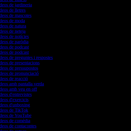
ídeos de jardineria
deos de lletres
ídeos de mascotes
vídeos de moda
ídeos de natura
ídeos de neteja
ídeos de notícies
ídeos de paròdia
ídeos de podcast
ídeos de podcast
ídeos de preguntes i respostes
ídeos de presentacions
ídeos de pressupostos
ídeos de pronunciació
ídeos de reacció
ídeos amb pantalla verda
ídeos amb veu en off
ídeos d'entrevistes
ídeos d'exercicis
ídeos d'unboxing
vídeos de TikTok
vídeos de YouTube
vídeos de comèdia
ídeos de contacontes