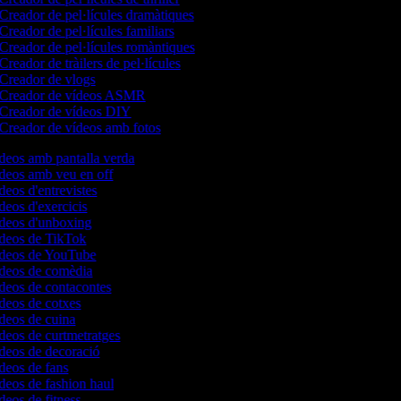
Creador de pel·lícules dramàtiques
Creador de pel·lícules familiars
Creador de pel·lícules romàntiques
Creador de tràilers de pel·lícules
Creador de vlogs
Creador de vídeos ASMR
Creador de vídeos DIY
Creador de vídeos amb fotos
ídeos amb pantalla verda
ídeos amb veu en off
ídeos d'entrevistes
ídeos d'exercicis
ídeos d'unboxing
vídeos de TikTok
vídeos de YouTube
vídeos de comèdia
ídeos de contacontes
ídeos de cotxes
ídeos de cuina
ídeos de curtmetratges
ídeos de decoració
ídeos de fans
ídeos de fashion haul
ídeos de fitness