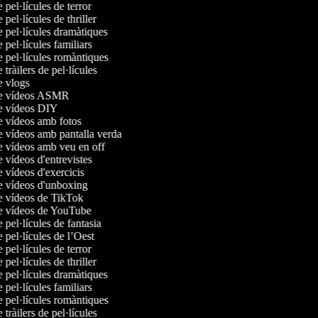
e pel·lícules de terror
e pel·lícules de thriller
e pel·lícules dramàtiques
e pel·lícules familiars
e pel·lícules romàntiques
e tràilers de pel·lícules
de vlogs
 de vídeos ASMR
de vídeos DIY
de vídeos amb fotos
de vídeos amb pantalla verda
de vídeos amb veu en off
e vídeos d'entrevistes
e vídeos d'exercicis
de vídeos d'unboxing
de vídeos de TikTok
de vídeos de YouTube
e pel·lícules de fantasia
e pel·lícules de l’Oest
e pel·lícules de terror
e pel·lícules de thriller
e pel·lícules dramàtiques
e pel·lícules familiars
e pel·lícules romàntiques
e tràilers de pel·lícules