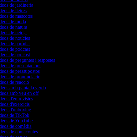
ídeos de jardineria
deos de lletres
ídeos de mascotes
vídeos de moda
ídeos de natura
ídeos de neteja
ídeos de notícies
ídeos de paròdia
ídeos de podcast
ídeos de podcast
ídeos de preguntes i respostes
ídeos de presentacions
ídeos de pressupostos
ídeos de pronunciació
ídeos de reacció
ídeos amb pantalla verda
ídeos amb veu en off
deos d'entrevistes
ídeos d'exercicis
ídeos d'unboxing
ídeos de TikTok
vídeos de YouTube
ídeos de comèdia
ídeos de contacontes