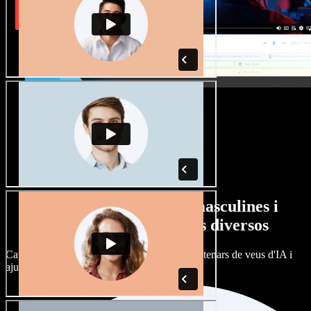
Gran varietat de veus masculines i
femenines amb accents diversos
Cap projecte ha de sonar igual. Tria entre centenars de veus d'IA i
ajusta'n l’accent.