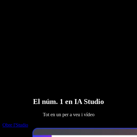
Convertidor de PDF a àudio
Preus
Generador de veu amb IA
Històries d'usuaris
Llegeix Google Docs en veu alta
Casos d'èxit B2B
Canviador de veu amb IA
Ressenyes
Aplicacions que llegeixen textos
Premsa
Llegeix-m'ho
Lector de text a veu
Empresa
Contacta amb vendes
Speechify per a empreses i educació
Speechify per a Access to Work
Speechify per a DSA
Agents de veu SIMBA
Speechify per a desenvolupadors
El núm. 1 en IA Studio
Tot en un per a veu i vídeo
Obre l'Studio