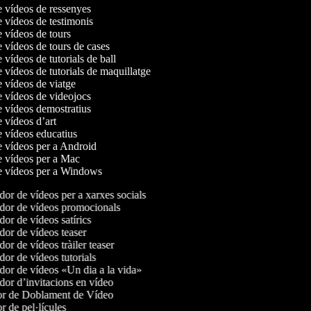
e vídeos de ressenyes
e vídeos de testimonis
e vídeos de tours
e vídeos de tours de cases
e vídeos de tutorials de ball
e vídeos de tutorials de maquillatge
e vídeos de viatge
e vídeos de videojocs
e vídeos demostratius
e vídeos d’art
e vídeos educatius
e vídeos per a Android
de vídeos per a Mac
de vídeos per a Windows
or de vídeos per a xarxes socials
or de vídeos promocionals
or de vídeos satírics
or de vídeos teaser
or de vídeos tràiler teaser
or de vídeos tutorials
or de vídeos «Un dia a la vida»
or d’invitacions en vídeo
r de Doblament de Vídeo
 de pel·lícules