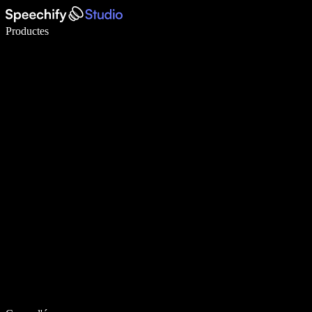
Escriu 5× més ràpid amb la veu
Productes
Més informació