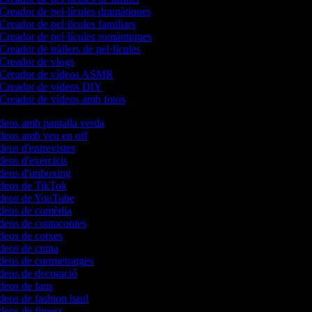
Creador de pel·lícules dramàtiques
Creador de pel·lícules familiars
Creador de pel·lícules romàntiques
Creador de tràilers de pel·lícules
Creador de vlogs
Creador de vídeos ASMR
Creador de vídeos DIY
Creador de vídeos amb fotos
ídeos amb pantalla verda
ídeos amb veu en off
deos d'entrevistes
ídeos d'exercicis
ídeos d'unboxing
ídeos de TikTok
vídeos de YouTube
ídeos de comèdia
ídeos de contacontes
ídeos de cotxes
ídeos de cuina
ídeos de curtmetratges
ídeos de decoració
ídeos de fans
ídeos de fashion haul
ídeos de fitness