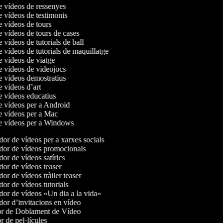
de vídeos de ressenyes
e vídeos de testimonis
e vídeos de tours
e vídeos de tours de cases
e vídeos de tutorials de ball
e vídeos de tutorials de maquillatge
de vídeos de viatge
de vídeos de videojocs
de vídeos demostratius
e vídeos d’art
de vídeos educatius
de vídeos per a Android
de vídeos per a Mac
de vídeos per a Windows
or de vídeos per a xarxes socials
or de vídeos promocionals
or de vídeos satírics
or de vídeos teaser
r de vídeos tràiler teaser
or de vídeos tutorials
or de vídeos «Un dia a la vida»
or d’invitacions en vídeo
r de Doblament de Vídeo
 de pel·lícules