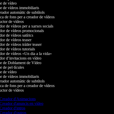
r de vídeo
r de vídeos immobiliaris
ador automàtic de subtítols
a de fons per a creador de vídeos
ctor de vídeos
or de vídeos per a xarxes socials
or de vídeos promocionals
or de vídeos satírics
or de vídeos teaser
r de vídeos tràiler teaser
or de vídeos tutorials
or de vídeos «Un dia a la vida»
or d’invitacions en vídeo
r de Doblament de Vídeo
 de pel·lícules
r de vídeo
r de vídeos immobiliaris
ador automàtic de subtítols
a de fons per a creador de vídeos
ctor de vídeos
Creador d'Animacions
Creador d'anuncis en vídeo
Creador d'intros
Creador d'outros