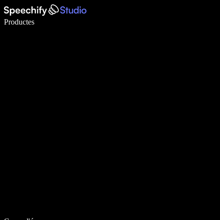
Escriu 5× més ràpid amb la veu
Productes
Més informació