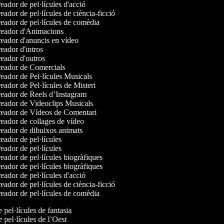
ador de pel·lícules d'acció
ador de pel·lícules de ciència-ficció
eador de pel·lícules de comèdia
eador d'Animacions
eador d'anuncis en vídeo
ador d'intros
eador d'outros
eador de Comercials
eador de Pel·lícules Musicals
ador de Pel·lícules de Misteri
eador de Reels d’Instagram
eador de Videoclips Musicals
eador de Vídeos de Comentari
eador de collages de vídeo
eador de dibuixos animats
ador de pel·lícules
ador de pel·lícules
ador de pel·lícules biogràfiques
ador de pel·lícules biogràfiques
ador de pel·lícules d'acció
ador de pel·lícules de ciència-ficció
eador de pel·lícules de comèdia
e pel·lícules de fantasia
e pel·lícules de l’Oest