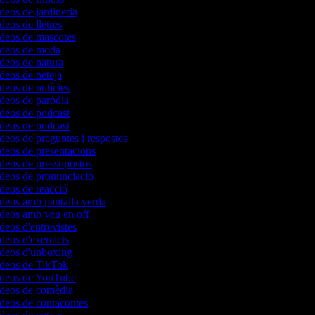
ídeos de jardineria
deos de lletres
ídeos de mascotes
vídeos de moda
ídeos de natura
ídeos de neteja
ídeos de notícies
ídeos de paròdia
ídeos de podcast
ídeos de podcast
ídeos de preguntes i respostes
ídeos de presentacions
ídeos de pressupostos
ídeos de pronunciació
ídeos de reacció
ídeos amb pantalla verda
ídeos amb veu en off
ídeos d'entrevistes
ídeos d'exercicis
vídeos d'unboxing
vídeos de TikTok
vídeos de YouTube
vídeos de comèdia
ídeos de contacontes