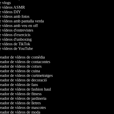
de vlogs
 de vídeos ASMR
de vídeos DIY
de vídeos amb fotos
de vídeos amb pantalla verda
de vídeos amb veu en off
e vídeos d'entrevistes
e vídeos d'exercicis
de vídeos d'unboxing
de vídeos de TikTok
de vídeos de YouTube
eador de vídeos de comèdia
eador de vídeos de contacontes
eador de vídeos de cotxes
eador de vídeos de cuina
eador de vídeos de curtmetratges
eador de vídeos de decoració
eador de vídeos de fans
eador de vídeos de fashion haul
ador de vídeos de fitness
ador de vídeos de jardineria
ador de vídeos de lletres
eador de vídeos de mascotes
eador de vídeos de moda