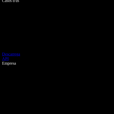
Casos d'ús
Descarrega
API
Empresa