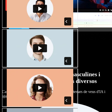
Gran varietat de veus masculines i
femenines amb accents diversos
Cap projecte ha de sonar igual. Tria entre centenars de veus d'IA i
ajusta'n l’accent.