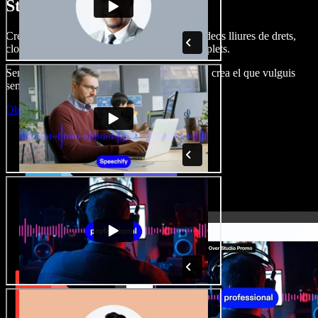
Studio.
Crea dobl. de veu, afegeix imatges, àudio, vídeos lliures de drets,
clona veus i munta projectes multimèdia complets.
Sense corba d’aprenentatge, tot al navegador: crea el que vulguis
sense els límits de sempre.
Obre l'Studio