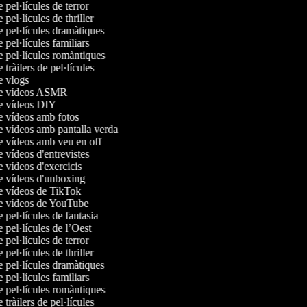
e pel·lícules de terror
e pel·lícules de thriller
e pel·lícules dramàtiques
e pel·lícules familiars
e pel·lícules romàntiques
e tràilers de pel·lícules
de vlogs
 de vídeos ASMR
de vídeos DIY
de vídeos amb fotos
de vídeos amb pantalla verda
de vídeos amb veu en off
e vídeos d'entrevistes
e vídeos d'exercicis
de vídeos d'unboxing
de vídeos de TikTok
de vídeos de YouTube
e pel·lícules de fantasia
e pel·lícules de l’Oest
e pel·lícules de terror
e pel·lícules de thriller
e pel·lícules dramàtiques
e pel·lícules familiars
e pel·lícules romàntiques
e tràilers de pel·lícules