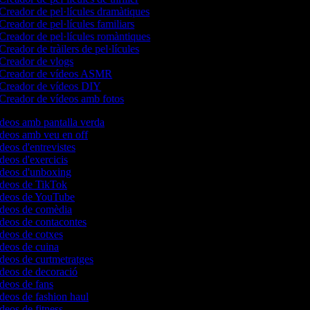
Creador de pel·lícules dramàtiques
Creador de pel·lícules familiars
Creador de pel·lícules romàntiques
Creador de tràilers de pel·lícules
Creador de vlogs
Creador de vídeos ASMR
Creador de vídeos DIY
Creador de vídeos amb fotos
ídeos amb pantalla verda
ídeos amb veu en off
ídeos d'entrevistes
ídeos d'exercicis
vídeos d'unboxing
vídeos de TikTok
vídeos de YouTube
vídeos de comèdia
ídeos de contacontes
ídeos de cotxes
ídeos de cuina
ídeos de curtmetratges
ídeos de decoració
ídeos de fans
ídeos de fashion haul
ídeos de fitness