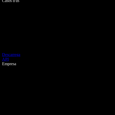
Casos d'ús
Descarrega
API
Empresa