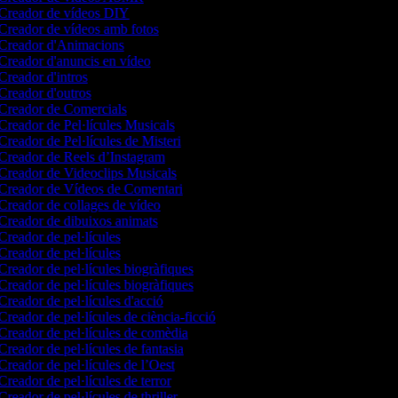
Creador de vídeos DIY
reador de vídeos amb fotos
Creador d'Animacions
reador d'anuncis en vídeo
reador d'intros
reador d'outros
reador de Comercials
reador de Pel·lícules Musicals
reador de Pel·lícules de Misteri
reador de Reels d’Instagram
reador de Videoclips Musicals
reador de Vídeos de Comentari
reador de collages de vídeo
reador de dibuixos animats
reador de pel·lícules
reador de pel·lícules
reador de pel·lícules biogràfiques
reador de pel·lícules biogràfiques
reador de pel·lícules d'acció
reador de pel·lícules de ciència-ficció
reador de pel·lícules de comèdia
reador de pel·lícules de fantasia
reador de pel·lícules de l’Oest
reador de pel·lícules de terror
reador de pel·lícules de thriller