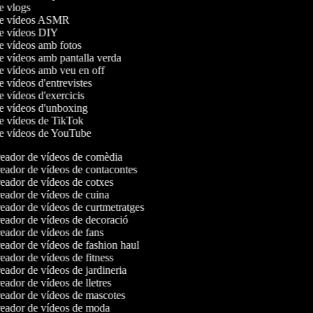
de vlogs
 de vídeos ASMR
 de vídeos DIY
de vídeos amb fotos
de vídeos amb pantalla verda
de vídeos amb veu en off
de vídeos d'entrevistes
de vídeos d'exercicis
de vídeos d'unboxing
de vídeos de TikTok
 de vídeos de YouTube
ador de vídeos de comèdia
ador de vídeos de contacontes
ador de vídeos de cotxes
ador de vídeos de cuina
ador de vídeos de curtmetratges
ador de vídeos de decoració
ador de vídeos de fans
ador de vídeos de fashion haul
ador de vídeos de fitness
ador de vídeos de jardineria
ador de vídeos de lletres
ador de vídeos de mascotes
ador de vídeos de moda