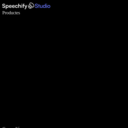
Escriu 5× més ràpid amb la veu
Productes
Més informació