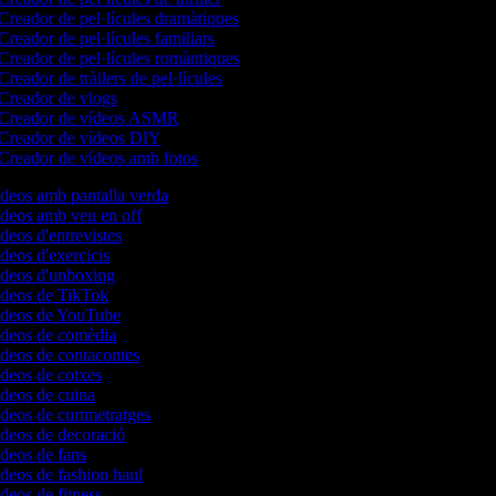
reador de pel·lícules dramàtiques
reador de pel·lícules familiars
reador de pel·lícules romàntiques
reador de tràilers de pel·lícules
reador de vlogs
Creador de vídeos ASMR
Creador de vídeos DIY
reador de vídeos amb fotos
vídeos amb pantalla verda
vídeos amb veu en off
ídeos d'entrevistes
ídeos d'exercicis
vídeos d'unboxing
vídeos de TikTok
vídeos de YouTube
vídeos de comèdia
vídeos de contacontes
vídeos de cotxes
vídeos de cuina
ídeos de curtmetratges
vídeos de decoració
vídeos de fans
ídeos de fashion haul
ídeos de fitness