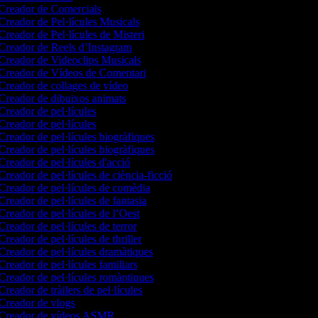
reador de Comercials
reador de Pel·lícules Musicals
reador de Pel·lícules de Misteri
reador de Reels d’Instagram
reador de Videoclips Musicals
reador de Vídeos de Comentari
reador de collages de vídeo
reador de dibuixos animats
reador de pel·lícules
reador de pel·lícules
reador de pel·lícules biogràfiques
reador de pel·lícules biogràfiques
reador de pel·lícules d'acció
reador de pel·lícules de ciència-ficció
reador de pel·lícules de comèdia
reador de pel·lícules de fantasia
reador de pel·lícules de l’Oest
reador de pel·lícules de terror
reador de pel·lícules de thriller
reador de pel·lícules dramàtiques
reador de pel·lícules familiars
reador de pel·lícules romàntiques
reador de tràilers de pel·lícules
reador de vlogs
Creador de vídeos ASMR