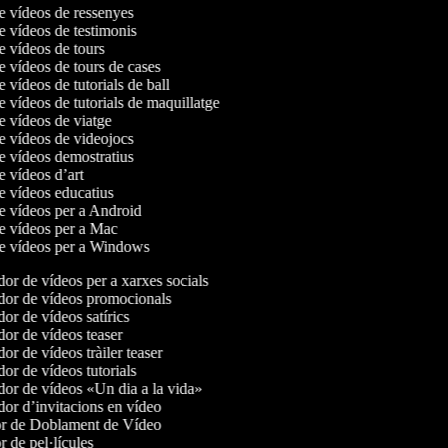
de vídeos de ressenyes
de vídeos de testimonis
de vídeos de tours
de vídeos de tours de cases
de vídeos de tutorials de ball
de vídeos de tutorials de maquillatge
de vídeos de viatge
de vídeos de videojocs
de vídeos demostratius
de vídeos d’art
de vídeos educatius
de vídeos per a Android
de vídeos per a Mac
 de vídeos per a Windows
r de vídeos per a xarxes socials
or de vídeos promocionals
r de vídeos satírics
r de vídeos teaser
r de vídeos tràiler teaser
r de vídeos tutorials
r de vídeos «Un dia a la vida»
r d’invitacions en vídeo
r de Doblament de Vídeo
 de pel·lícules