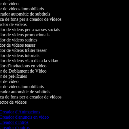
 de vídeo
 de vídeos immobiliaris
dor automàtic de subtítols
 de fons per a creador de vídeos
tor de vídeos
r de vídeos per a xarxes socials
or de vídeos promocionals
r de vídeos satírics
r de vídeos teaser
r de vídeos tràiler teaser
r de vídeos tutorials
r de vídeos «Un dia a la vida»
r d’invitacions en vídeo
r de Doblament de Vídeo
 de pel·lícules
 de vídeo
 de vídeos immobiliaris
dor automàtic de subtítols
 de fons per a creador de vídeos
tor de vídeos
Creador d'Animacions
reador d'anuncis en vídeo
reador d'intros
reador d'outros