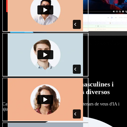
Gran varietat de veus masculines i
femenines amb accents diversos
Cap projecte ha de sonar igual. Tria entre centenars de veus d'IA i
ajusta'n l’accent.