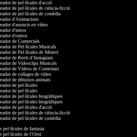
ador de pel·lícules d'acció
ador de pel·lícules de ciència-ficció
ador de pel·lícules de comèdia
ador d'Animacions
ador d'anuncis en vídeo
ador d'intros
ador d'outros
ador de Comercials
ador de Pel·lícules Musicals
ador de Pel·lícules de Misteri
ador de Reels d’Instagram
ador de Videoclips Musicals
ador de Vídeos de Comentari
ador de collages de vídeo
ador de dibuixos animats
ador de pel·lícules
ador de pel·lícules
ador de pel·lícules biogràfiques
ador de pel·lícules biogràfiques
ador de pel·lícules d'acció
ador de pel·lícules de ciència-ficció
ador de pel·lícules de comèdia
de pel·lícules de fantasia
de pel·lícules de l’Oest