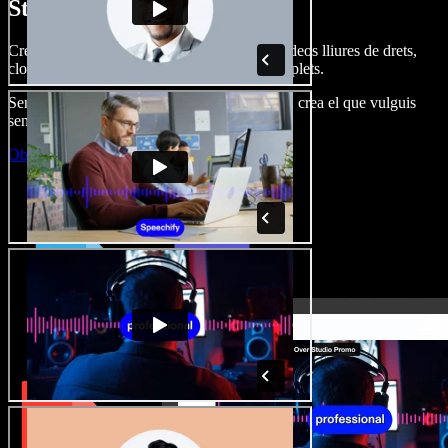
Studio.
Crea dobl. de veu, afegeix imatges, àudio, vídeos lliures de drets,
clona veus i munta projectes multimèdia complets.
Sense corba d’aprenentatge, tot al navegador: crea el que vulguis
sense els límits de sempre.
Obre l'Studio