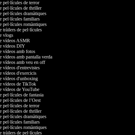
e pel·lícules de terror
e pel·lícules de thriller
de pel·lícules dramàtiques
de pel·lícules familiars
de pel·lícules romàntiques
e tràilers de pel·lícules
de vlogs
 de vídeos ASMR
 de vídeos DIY
de vídeos amb fotos
de vídeos amb pantalla verda
de vídeos amb veu en off
de vídeos d'entrevistes
de vídeos d'exercicis
de vídeos d'unboxing
de vídeos de TikTok
 de vídeos de YouTube
de pel·lícules de fantasia
de pel·lícules de l’Oest
e pel·lícules de terror
e pel·lícules de thriller
de pel·lícules dramàtiques
de pel·lícules familiars
de pel·lícules romàntiques
e tràilers de pel·lícules