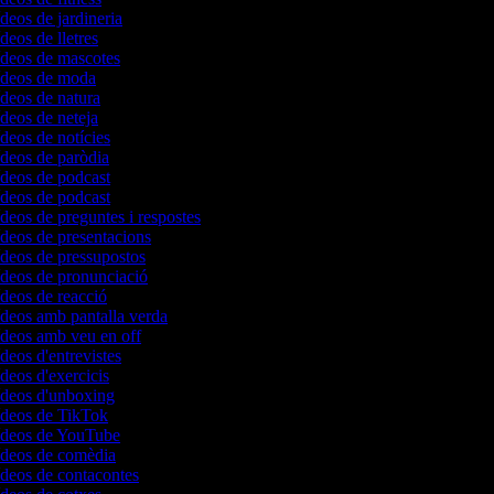
ídeos de jardineria
ídeos de lletres
vídeos de mascotes
vídeos de moda
vídeos de natura
ídeos de neteja
ídeos de notícies
vídeos de paròdia
vídeos de podcast
vídeos de podcast
ídeos de preguntes i respostes
vídeos de presentacions
vídeos de pressupostos
vídeos de pronunciació
ídeos de reacció
vídeos amb pantalla verda
vídeos amb veu en off
ídeos d'entrevistes
ídeos d'exercicis
vídeos d'unboxing
vídeos de TikTok
vídeos de YouTube
vídeos de comèdia
vídeos de contacontes