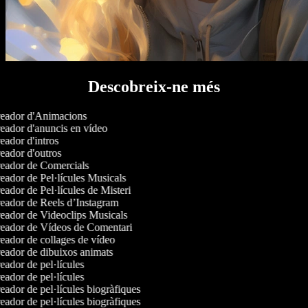
Descobreix-ne més
ador d'Animacions
ador d'anuncis en vídeo
ador d'intros
ador d'outros
ador de Comercials
ador de Pel·lícules Musicals
ador de Pel·lícules de Misteri
ador de Reels d’Instagram
ador de Videoclips Musicals
ador de Vídeos de Comentari
ador de collages de vídeo
ador de dibuixos animats
ador de pel·lícules
ador de pel·lícules
ador de pel·lícules biogràfiques
ador de pel·lícules biogràfiques