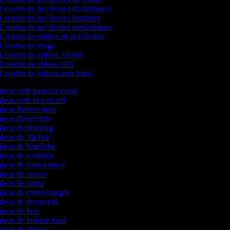
Creador de pel·lícules dramàtiques
Creador de pel·lícules familiars
Creador de pel·lícules romàntiques
Creador de tràilers de pel·lícules
Creador de vlogs
Creador de vídeos ASMR
Creador de vídeos DIY
Creador de vídeos amb fotos
ídeos amb pantalla verda
ídeos amb veu en off
ídeos d'entrevistes
ídeos d'exercicis
vídeos d'unboxing
vídeos de TikTok
vídeos de YouTube
vídeos de comèdia
ídeos de contacontes
ídeos de cotxes
ídeos de cuina
ídeos de curtmetratges
ídeos de decoració
ídeos de fans
ídeos de fashion haul
ídeos de fitness