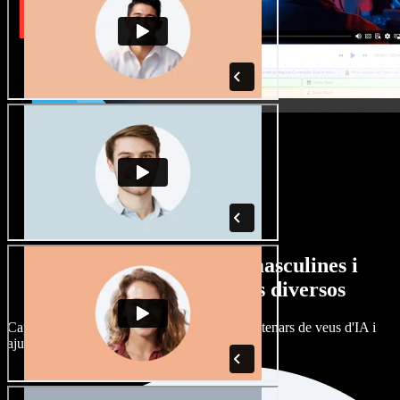
Gran varietat de veus masculines i
femenines amb accents diversos
Cap projecte ha de sonar igual. Tria entre centenars de veus d'IA i
ajusta'n l’accent.