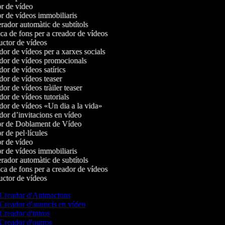
r de vídeo
r de vídeos immobiliaris
ador automàtic de subtítols
a de fons per a creador de vídeos
ctor de vídeos
or de vídeos per a xarxes socials
or de vídeos promocionals
or de vídeos satírics
or de vídeos teaser
r de vídeos tràiler teaser
or de vídeos tutorials
or de vídeos «Un dia a la vida»
or d’invitacions en vídeo
r de Doblament de Vídeo
 de pel·lícules
r de vídeo
r de vídeos immobiliaris
ador automàtic de subtítols
a de fons per a creador de vídeos
ctor de vídeos
Creador d'Animacions
Creador d'anuncis en vídeo
Creador d'intros
Creador d'outros