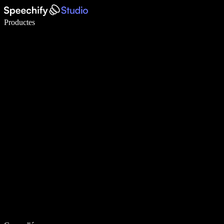
Escriu 5× més ràpid amb la veu
Productes
Més informació