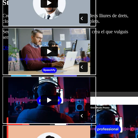
Studio.
Crea dobl. de veu, afegeix imatges, àudio, vídeos lliures de drets,
clona veus i munta projectes multimèdia complets.
Sense corba d’aprenentatge, tot al navegador: crea el que vulguis
sense els límits de sempre.
Obre l'Studio