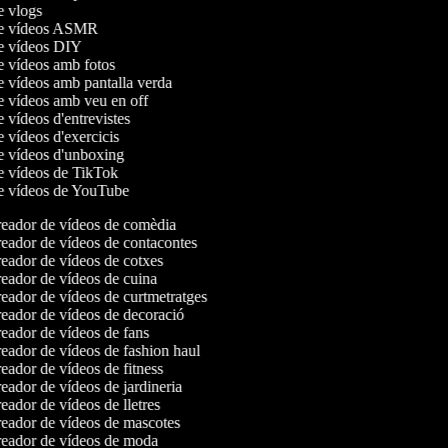
de vlogs
 de vídeos ASMR
de vídeos DIY
de vídeos amb fotos
de vídeos amb pantalla verda
de vídeos amb veu en off
e vídeos d'entrevistes
e vídeos d'exercicis
de vídeos d'unboxing
de vídeos de TikTok
de vídeos de YouTube
eador de vídeos de comèdia
eador de vídeos de contacontes
eador de vídeos de cotxes
eador de vídeos de cuina
eador de vídeos de curtmetratges
eador de vídeos de decoració
eador de vídeos de fans
eador de vídeos de fashion haul
ador de vídeos de fitness
ador de vídeos de jardineria
ador de vídeos de lletres
eador de vídeos de mascotes
eador de vídeos de moda