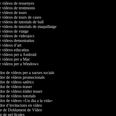
de vídeos de ressenyes
e vídeos de testimonis
e vídeos de tours
e vídeos de tours de cases
e vídeos de tutorials de ball
e vídeos de tutorials de maquillatge
de vídeos de viatge
de vídeos de videojocs
de vídeos demostratius
e vídeos d’art
de vídeos educatius
de vídeos per a Android
de vídeos per a Mac
de vídeos per a Windows
or de vídeos per a xarxes socials
or de vídeos promocionals
or de vídeos satírics
or de vídeos teaser
r de vídeos tràiler teaser
or de vídeos tutorials
or de vídeos «Un dia a la vida»
or d’invitacions en vídeo
r de Doblament de Vídeo
 de pel·lícules