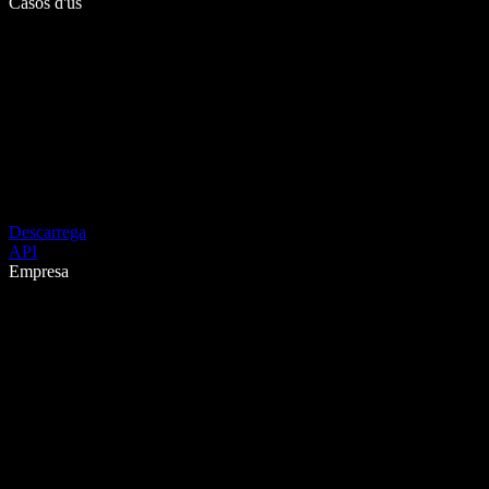
Casos d'ús
Descarrega
API
Empresa