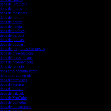
ídeos de jardineria
deos de lletres
ídeos de mascotes
vídeos de moda
ídeos de natura
ídeos de neteja
ídeos de notícies
ídeos de paròdia
ídeos de podcast
ídeos de podcast
ídeos de preguntes i respostes
ídeos de presentacions
ídeos de pressupostos
ídeos de pronunciació
ídeos de reacció
ídeos amb pantalla verda
ídeos amb veu en off
ídeos d'entrevistes
ídeos d'exercicis
vídeos d'unboxing
vídeos de TikTok
vídeos de YouTube
vídeos de comèdia
ídeos de contacontes