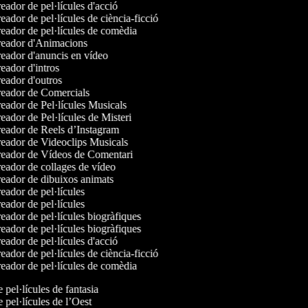
ador de pel·lícules d'acció
ador de pel·lícules de ciència-ficció
eador de pel·lícules de comèdia
eador d'Animacions
eador d'anuncis en vídeo
ador d'intros
eador d'outros
eador de Comercials
eador de Pel·lícules Musicals
ador de Pel·lícules de Misteri
eador de Reels d’Instagram
eador de Videoclips Musicals
eador de Vídeos de Comentari
eador de collages de vídeo
eador de dibuixos animats
ador de pel·lícules
ador de pel·lícules
ador de pel·lícules biogràfiques
ador de pel·lícules biogràfiques
ador de pel·lícules d'acció
ador de pel·lícules de ciència-ficció
eador de pel·lícules de comèdia
e pel·lícules de fantasia
e pel·lícules de l’Oest