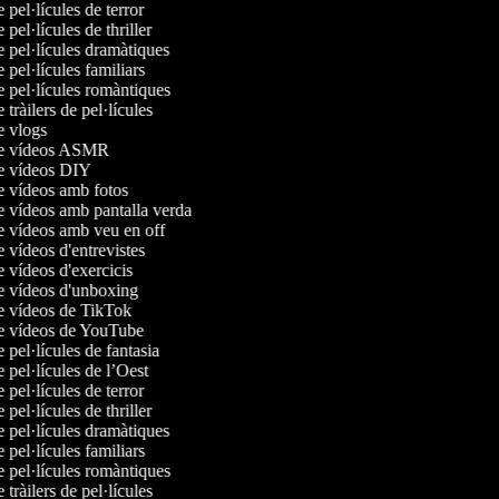
e pel·lícules de terror
e pel·lícules de thriller
e pel·lícules dramàtiques
e pel·lícules familiars
e pel·lícules romàntiques
e tràilers de pel·lícules
de vlogs
 de vídeos ASMR
de vídeos DIY
de vídeos amb fotos
de vídeos amb pantalla verda
de vídeos amb veu en off
e vídeos d'entrevistes
e vídeos d'exercicis
de vídeos d'unboxing
de vídeos de TikTok
de vídeos de YouTube
e pel·lícules de fantasia
e pel·lícules de l’Oest
e pel·lícules de terror
e pel·lícules de thriller
e pel·lícules dramàtiques
e pel·lícules familiars
e pel·lícules romàntiques
e tràilers de pel·lícules