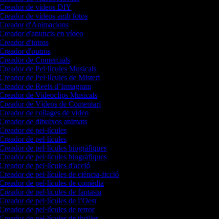
Creador de vídeos DIY
Creador de vídeos amb fotos
Creador d'Animacions
Creador d'anuncis en vídeo
Creador d'intros
Creador d'outros
Creador de Comercials
Creador de Pel·lícules Musicals
Creador de Pel·lícules de Misteri
Creador de Reels d’Instagram
Creador de Videoclips Musicals
Creador de Vídeos de Comentari
Creador de collages de vídeo
Creador de dibuixos animats
Creador de pel·lícules
Creador de pel·lícules
Creador de pel·lícules biogràfiques
Creador de pel·lícules biogràfiques
Creador de pel·lícules d'acció
Creador de pel·lícules de ciència-ficció
Creador de pel·lícules de comèdia
Creador de pel·lícules de fantasia
Creador de pel·lícules de l’Oest
Creador de pel·lícules de terror
Creador de pel·lícules de thriller