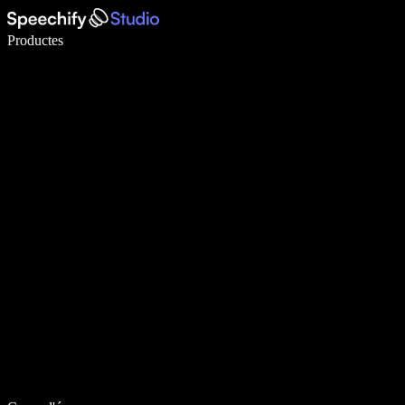
Escriu 5× més ràpid amb la veu
Productes
Més informació