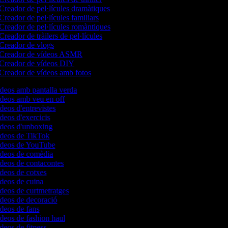
Creador de pel·lícules dramàtiques
Creador de pel·lícules familiars
Creador de pel·lícules romàntiques
Creador de tràilers de pel·lícules
Creador de vlogs
Creador de vídeos ASMR
Creador de vídeos DIY
Creador de vídeos amb fotos
ídeos amb pantalla verda
ídeos amb veu en off
ídeos d'entrevistes
ídeos d'exercicis
vídeos d'unboxing
vídeos de TikTok
vídeos de YouTube
vídeos de comèdia
ídeos de contacontes
ídeos de cotxes
ídeos de cuina
ídeos de curtmetratges
ídeos de decoració
ídeos de fans
ídeos de fashion haul
ídeos de fitness