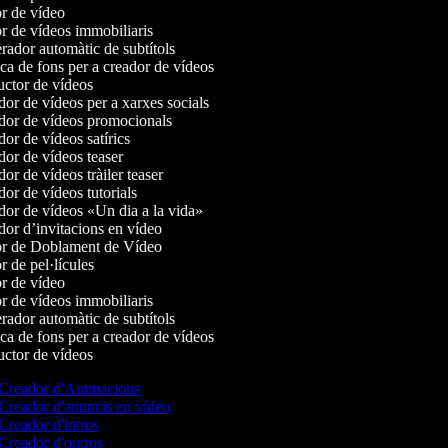
r de vídeo
r de vídeos immobiliaris
ador automàtic de subtítols
a de fons per a creador de vídeos
ctor de vídeos
or de vídeos per a xarxes socials
or de vídeos promocionals
r de vídeos satírics
or de vídeos teaser
r de vídeos tràiler teaser
r de vídeos tutorials
or de vídeos «Un dia a la vida»
or d’invitacions en vídeo
r de Doblament de Vídeo
 de pel·lícules
r de vídeo
r de vídeos immobiliaris
ador automàtic de subtítols
a de fons per a creador de vídeos
ctor de vídeos
Creador d'Animacions
Creador d'anuncis en vídeo
Creador d'intros
Creador d'outros