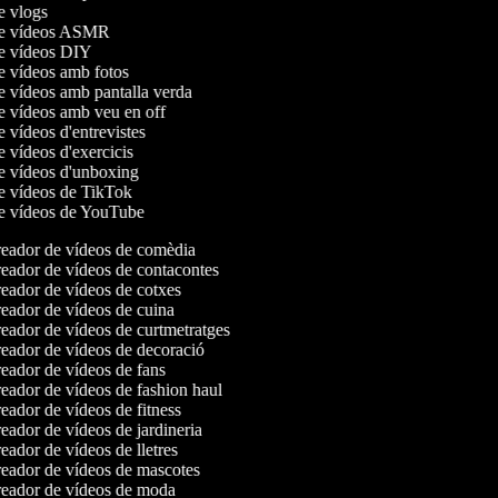
de vlogs
 de vídeos ASMR
de vídeos DIY
de vídeos amb fotos
de vídeos amb pantalla verda
de vídeos amb veu en off
e vídeos d'entrevistes
e vídeos d'exercicis
de vídeos d'unboxing
de vídeos de TikTok
de vídeos de YouTube
eador de vídeos de comèdia
eador de vídeos de contacontes
eador de vídeos de cotxes
eador de vídeos de cuina
ador de vídeos de curtmetratges
eador de vídeos de decoració
ador de vídeos de fans
ador de vídeos de fashion haul
ador de vídeos de fitness
ador de vídeos de jardineria
ador de vídeos de lletres
eador de vídeos de mascotes
eador de vídeos de moda