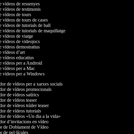
de vídeos de ressenyes
de vídeos de testimonis
de vídeos de tours
de vídeos de tours de cases
e vídeos de tutorials de ball
e vídeos de tutorials de maquillatge
de vídeos de viatge
de vídeos de videojocs
de vídeos demostratius
de vídeos d’art
de vídeos educatius
de vídeos per a Android
de vídeos per a Mac
de vídeos per a Windows
or de vídeos per a xarxes socials
or de vídeos promocionals
r de vídeos satírics
or de vídeos teaser
r de vídeos tràiler teaser
r de vídeos tutorials
or de vídeos «Un dia a la vida»
or d’invitacions en vídeo
r de Doblament de Vídeo
 de pel·lícules