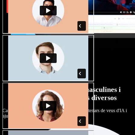
Gran varietat de veus masculines i
femenines amb accents diversos
Cap projecte ha de sonar igual. Tria entre centenars de veus d'IA i
ajusta'n l’accent.