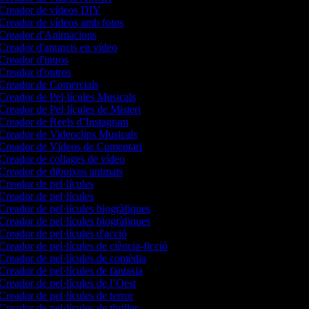
Creador de vídeos DIY
Creador de vídeos amb fotos
Creador d'Animacions
Creador d'anuncis en vídeo
Creador d'intros
Creador d'outros
Creador de Comercials
Creador de Pel·lícules Musicals
Creador de Pel·lícules de Misteri
Creador de Reels d’Instagram
Creador de Videoclips Musicals
Creador de Vídeos de Comentari
Creador de collages de vídeo
Creador de dibuixos animats
Creador de pel·lícules
Creador de pel·lícules
Creador de pel·lícules biogràfiques
Creador de pel·lícules biogràfiques
Creador de pel·lícules d'acció
Creador de pel·lícules de ciència-ficció
Creador de pel·lícules de comèdia
Creador de pel·lícules de fantasia
Creador de pel·lícules de l’Oest
Creador de pel·lícules de terror
Creador de pel·lícules de thriller