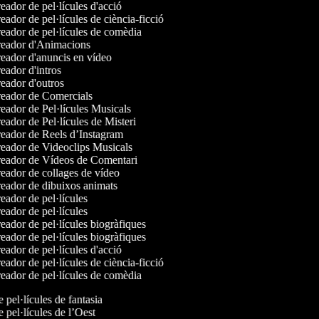
ador de pel·lícules d'acció
ador de pel·lícules de ciència-ficció
ador de pel·lícules de comèdia
eador d'Animacions
eador d'anuncis en vídeo
ador d'intros
ador d'outros
eador de Comercials
ador de Pel·lícules Musicals
ador de Pel·lícules de Misteri
eador de Reels d’Instagram
eador de Videoclips Musicals
eador de Vídeos de Comentari
ador de collages de vídeo
eador de dibuixos animats
ador de pel·lícules
ador de pel·lícules
ador de pel·lícules biogràfiques
ador de pel·lícules biogràfiques
ador de pel·lícules d'acció
ador de pel·lícules de ciència-ficció
ador de pel·lícules de comèdia
e pel·lícules de fantasia
e pel·lícules de l’Oest