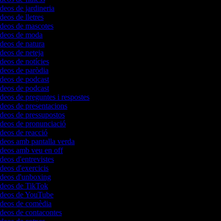
ídeos de jardineria
ídeos de lletres
ídeos de mascotes
vídeos de moda
ídeos de natura
ídeos de neteja
ídeos de notícies
ídeos de paròdia
ídeos de podcast
ídeos de podcast
ídeos de preguntes i respostes
ídeos de presentacions
ídeos de pressupostos
ídeos de pronunciació
ídeos de reacció
ídeos amb pantalla verda
ídeos amb veu en off
ídeos d'entrevistes
ídeos d'exercicis
vídeos d'unboxing
vídeos de TikTok
vídeos de YouTube
vídeos de comèdia
ídeos de contacontes