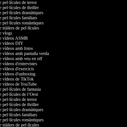
e pel·lícules de terror
e pel·lícules de thriller
e pel·lícules dramàtiques
e pel·lícules familiars
de pel·lícules romàntiques
e tràilers de pel·lícules
de vlogs
 de vídeos ASMR
de vídeos DIY
de vídeos amb fotos
de vídeos amb pantalla verda
de vídeos amb veu en off
e vídeos d'entrevistes
e vídeos d'exercicis
de vídeos d'unboxing
de vídeos de TikTok
de vídeos de YouTube
e pel·lícules de fantasia
e pel·lícules de l’Oest
e pel·lícules de terror
e pel·lícules de thriller
e pel·lícules dramàtiques
e pel·lícules familiars
de pel·lícules romàntiques
e tràilers de pel·lícules