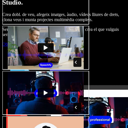
Studio.
Crea dobl. de veu, afegeix imatges, àudio, vídeos lliures de drets,
clona veus i munta projectes multimèdia complets.
Sense corba d’aprenentatge, tot al navegador: crea el que vulguis
sense els límits de sempre.
Obre l'Studio