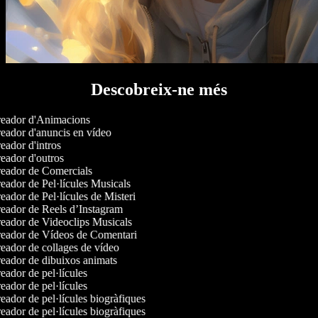
Descobreix-ne més
eador d'Animacions
eador d'anuncis en vídeo
ador d'intros
ador d'outros
eador de Comercials
ador de Pel·lícules Musicals
ador de Pel·lícules de Misteri
eador de Reels d’Instagram
eador de Videoclips Musicals
eador de Vídeos de Comentari
ador de collages de vídeo
eador de dibuixos animats
ador de pel·lícules
ador de pel·lícules
ador de pel·lícules biogràfiques
ador de pel·lícules biogràfiques