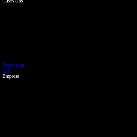
Casos d'ús
Descarrega
API
Empresa