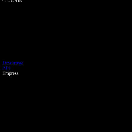
Casos d'ús
Descarrega
API
Empresa