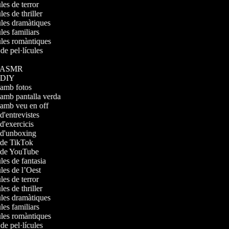
ules de terror
ules de thriller
cules dramàtiques
ules familiars
cules romàntiques
s de pel·lícules
eos ASMR
os DIY
s amb fotos
s amb pantalla verda
s amb veu en off
 d'entrevistes
 d'exercicis
s d'unboxing
s de TikTok
s de YouTube
ules de fantasia
cules de l’Oest
ules de terror
ules de thriller
cules dramàtiques
ules familiars
cules romàntiques
s de pel·lícules