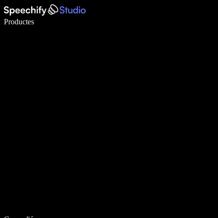
Escriu 5× més ràpid amb la veu
Productes
Més informació