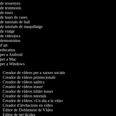
s de ressenyes
 de testimonis
 de tours
 de tours de cases
de tutorials de ball
 de tutorials de maquillatge
 de viatge
s de videojocs
s demostratius
 d’art
s educatius
s per a Android
s per a Mac
s per a Windows
Creador de vídeos per a xarxes socials
Creador de vídeos promocionals
Creador de vídeos satírics
Creador de vídeos teaser
Creador de vídeos tràiler teaser
Creador de vídeos tutorials
Creador de vídeos «Un dia a la vida»
Creador d’invitacions en vídeo
Editor de Doblament de Vídeo
Editor de pel·lícules