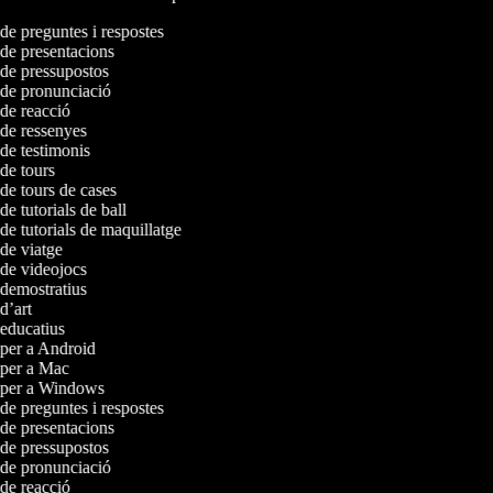
 de preguntes i respostes
 de presentacions
s de pressupostos
s de pronunciació
 de reacció
s de ressenyes
 de testimonis
 de tours
 de tours de cases
de tutorials de ball
 de tutorials de maquillatge
 de viatge
s de videojocs
s demostratius
 d’art
s educatius
s per a Android
s per a Mac
s per a Windows
 de preguntes i respostes
 de presentacions
s de pressupostos
s de pronunciació
 de reacció