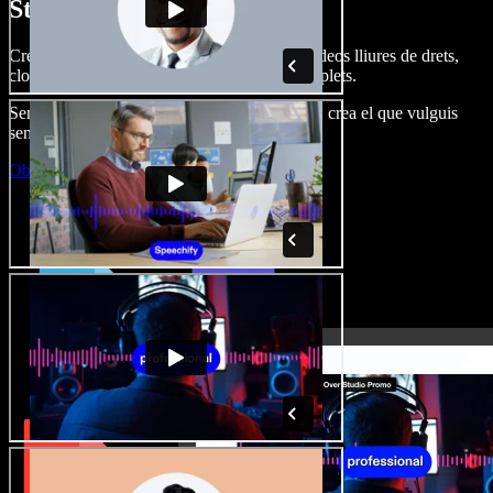
Studio.
Crea dobl. de veu, afegeix imatges, àudio, vídeos lliures de drets,
clona veus i munta projectes multimèdia complets.
Sense corba d’aprenentatge, tot al navegador: crea el que vulguis
sense els límits de sempre.
Obre l'Studio