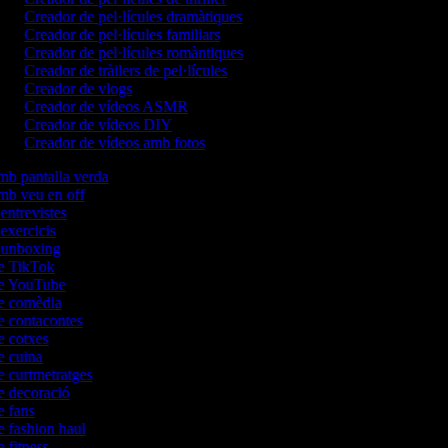
Creador de pel·lícules dramàtiques
Creador de pel·lícules familiars
Creador de pel·lícules romàntiques
Creador de tràilers de pel·lícules
Creador de vlogs
Creador de vídeos ASMR
Creador de vídeos DIY
Creador de vídeos amb fotos
amb pantalla verda
amb veu en off
'entrevistes
'exercicis
d'unboxing
de TikTok
 de YouTube
de comèdia
de contacontes
de cotxes
de cuina
de curtmetratges
de decoració
de fans
de fashion haul
e fitness