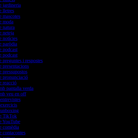
e jardineria
e lletres
de mascotes
 de moda
de natura
e neteja
e notícies
de paròdia
de podcast
de podcast
e preguntes i respostes
de presentacions
de pressupostos
de pronunciació
de reacció
amb pantalla verda
amb veu en off
'entrevistes
'exercicis
d'unboxing
de TikTok
 de YouTube
de comèdia
de contacontes