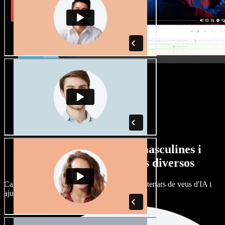
Gran varietat de veus masculines i
femenines amb accents diversos
Cap projecte ha de sonar igual. Tria entre centenars de veus d'IA i
ajusta'n l’accent.