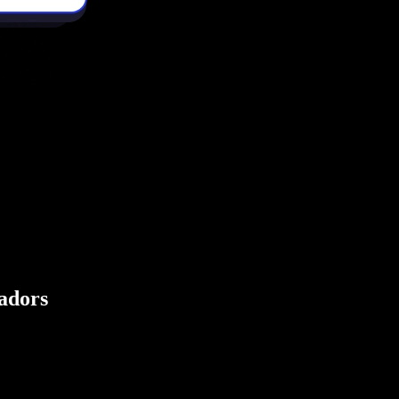
eadors