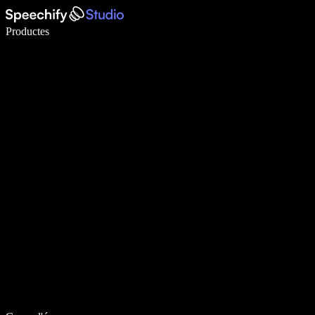
Escriu 5× més ràpid amb la veu
Productes
Més informació