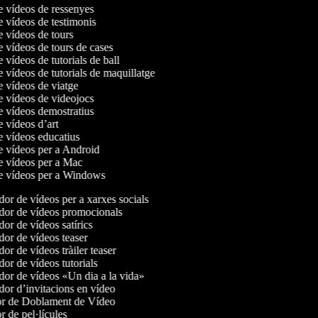
de vídeos de ressenyes
de vídeos de testimonis
de vídeos de tours
e vídeos de tours de cases
e vídeos de tutorials de ball
e vídeos de tutorials de maquillatge
de vídeos de viatge
de vídeos de videojocs
de vídeos demostratius
e vídeos d’art
de vídeos educatius
de vídeos per a Android
de vídeos per a Mac
de vídeos per a Windows
or de vídeos per a xarxes socials
or de vídeos promocionals
r de vídeos satírics
or de vídeos teaser
r de vídeos tràiler teaser
or de vídeos tutorials
or de vídeos «Un dia a la vida»
or d’invitacions en vídeo
r de Doblament de Vídeo
 de pel·lícules