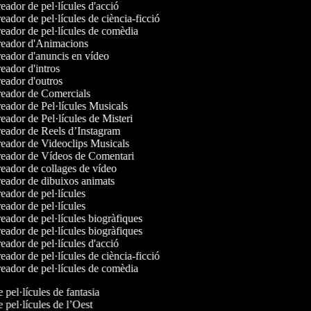
ador de pel·lícules d'acció
ador de pel·lícules de ciència-ficció
eador de pel·lícules de comèdia
eador d'Animacions
eador d'anuncis en vídeo
ador d'intros
eador d'outros
eador de Comercials
ador de Pel·lícules Musicals
ador de Pel·lícules de Misteri
eador de Reels d’Instagram
eador de Videoclips Musicals
eador de Vídeos de Comentari
eador de collages de vídeo
eador de dibuixos animats
ador de pel·lícules
ador de pel·lícules
ador de pel·lícules biogràfiques
ador de pel·lícules biogràfiques
ador de pel·lícules d'acció
ador de pel·lícules de ciència-ficció
eador de pel·lícules de comèdia
e pel·lícules de fantasia
e pel·lícules de l’Oest