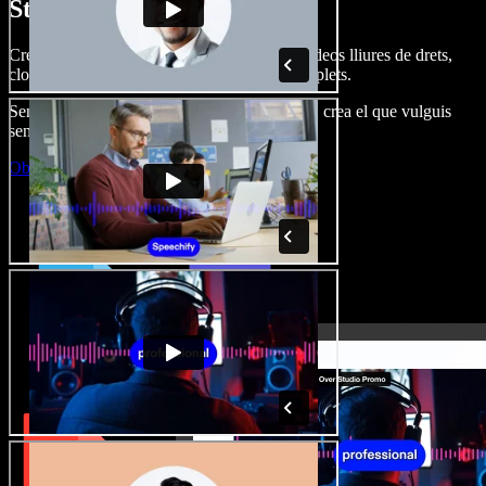
Studio.
Crea dobl. de veu, afegeix imatges, àudio, vídeos lliures de drets,
clona veus i munta projectes multimèdia complets.
Sense corba d’aprenentatge, tot al navegador: crea el que vulguis
sense els límits de sempre.
Obre l'Studio