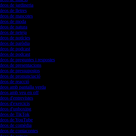
ídeos de jardineria
ídeos de lletres
ídeos de mascotes
vídeos de moda
ídeos de natura
ídeos de neteja
ídeos de notícies
ídeos de paròdia
ídeos de podcast
ídeos de podcast
ídeos de preguntes i respostes
ídeos de presentacions
ídeos de pressupostos
ídeos de pronunciació
ídeos de reacció
ídeos amb pantalla verda
ídeos amb veu en off
ídeos d'entrevistes
ídeos d'exercicis
vídeos d'unboxing
vídeos de TikTok
vídeos de YouTube
vídeos de comèdia
ídeos de contacontes