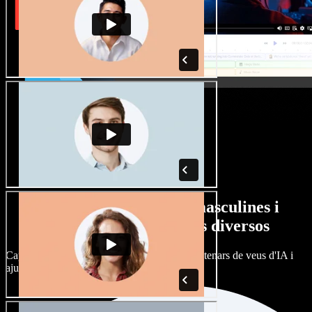
Gran varietat de veus masculines i
femenines amb accents diversos
Cap projecte ha de sonar igual. Tria entre centenars de veus d'IA i
ajusta'n l’accent.