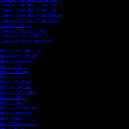
Creador de pel·lícules dramàtiques
Creador de pel·lícules familiars
Creador de pel·lícules romàntiques
Creador de tràilers de pel·lícules
Creador de vlogs
Creador de vídeos ASMR
Creador de vídeos DIY
Creador de vídeos amb fotos
ídeos amb pantalla verda
ídeos amb veu en off
ídeos d'entrevistes
ídeos d'exercicis
vídeos d'unboxing
vídeos de TikTok
vídeos de YouTube
vídeos de comèdia
ídeos de contacontes
ídeos de cotxes
ídeos de cuina
ídeos de curtmetratges
ídeos de decoració
ídeos de fans
ídeos de fashion haul
ídeos de fitness