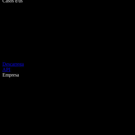
Casos d'ús
Descarrega
API
Empresa