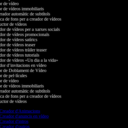
r de vídeo
r de vídeos immobiliaris
ador automàtic de subtítols
a de fons per a creador de vídeos
ctor de vídeos
or de vídeos per a xarxes socials
or de vídeos promocionals
r de vídeos satírics
or de vídeos teaser
r de vídeos tràiler teaser
or de vídeos tutorials
or de vídeos «Un dia a la vida»
or d’invitacions en vídeo
r de Doblament de Vídeo
 de pel·lícules
r de vídeo
r de vídeos immobiliaris
ador automàtic de subtítols
a de fons per a creador de vídeos
ctor de vídeos
Creador d'Animacions
Creador d'anuncis en vídeo
Creador d'intros
Creador d'outros