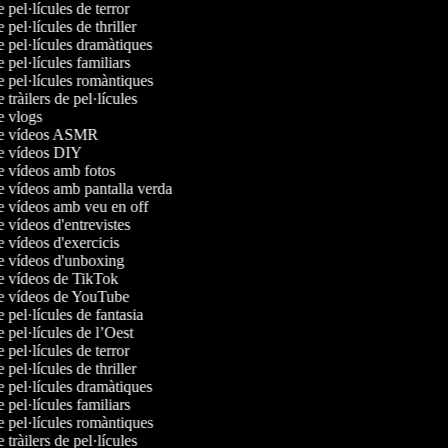
e pel·lícules de terror
e pel·lícules de thriller
e pel·lícules dramàtiques
e pel·lícules familiars
e pel·lícules romàntiques
e tràilers de pel·lícules
de vlogs
 de vídeos ASMR
de vídeos DIY
de vídeos amb fotos
de vídeos amb pantalla verda
de vídeos amb veu en off
e vídeos d'entrevistes
e vídeos d'exercicis
de vídeos d'unboxing
de vídeos de TikTok
de vídeos de YouTube
e pel·lícules de fantasia
e pel·lícules de l’Oest
e pel·lícules de terror
e pel·lícules de thriller
e pel·lícules dramàtiques
e pel·lícules familiars
e pel·lícules romàntiques
e tràilers de pel·lícules