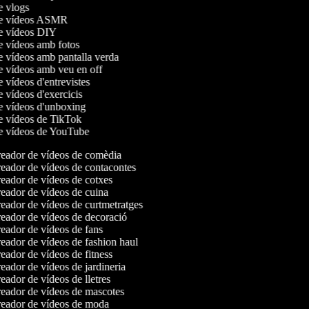
de vlogs
 de vídeos ASMR
de vídeos DIY
de vídeos amb fotos
de vídeos amb pantalla verda
de vídeos amb veu en off
e vídeos d'entrevistes
e vídeos d'exercicis
de vídeos d'unboxing
de vídeos de TikTok
de vídeos de YouTube
eador de vídeos de comèdia
eador de vídeos de contacontes
eador de vídeos de cotxes
eador de vídeos de cuina
eador de vídeos de curtmetratges
eador de vídeos de decoració
eador de vídeos de fans
eador de vídeos de fashion haul
ador de vídeos de fitness
ador de vídeos de jardineria
ador de vídeos de lletres
eador de vídeos de mascotes
eador de vídeos de moda