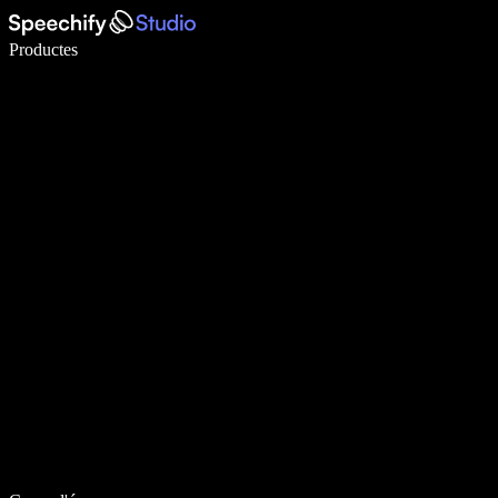
Escriu 5× més ràpid amb la veu
Productes
Més informació