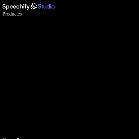
Escriu 5× més ràpid amb la veu
Productes
Més informació