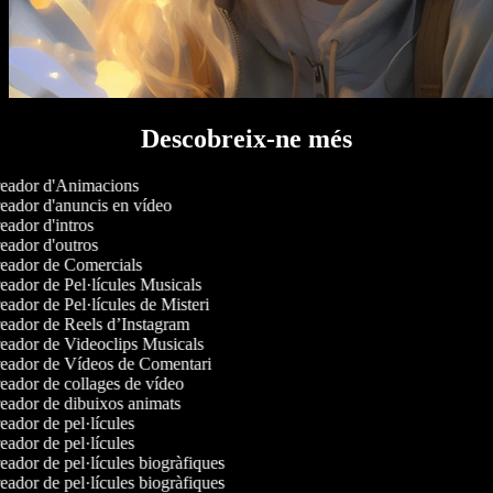
Descobreix-ne més
eador d'Animacions
ador d'anuncis en vídeo
ador d'intros
ador d'outros
eador de Comercials
ador de Pel·lícules Musicals
ador de Pel·lícules de Misteri
ador de Reels d’Instagram
ador de Videoclips Musicals
eador de Vídeos de Comentari
ador de collages de vídeo
ador de dibuixos animats
ador de pel·lícules
ador de pel·lícules
ador de pel·lícules biogràfiques
ador de pel·lícules biogràfiques