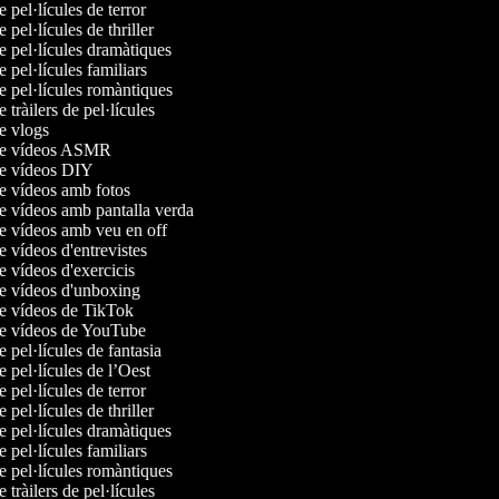
e pel·lícules de terror
e pel·lícules de thriller
de pel·lícules dramàtiques
e pel·lícules familiars
de pel·lícules romàntiques
e tràilers de pel·lícules
de vlogs
 de vídeos ASMR
de vídeos DIY
de vídeos amb fotos
de vídeos amb pantalla verda
de vídeos amb veu en off
de vídeos d'entrevistes
de vídeos d'exercicis
de vídeos d'unboxing
de vídeos de TikTok
de vídeos de YouTube
e pel·lícules de fantasia
e pel·lícules de l’Oest
e pel·lícules de terror
e pel·lícules de thriller
de pel·lícules dramàtiques
e pel·lícules familiars
de pel·lícules romàntiques
e tràilers de pel·lícules