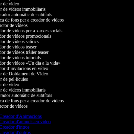
r de vídeo
 de vídeos immobiliaris
ador automàtic de subtítols
a de fons per a creador de vídeos
ctor de vídeos
r de vídeos per a xarxes socials
or de vídeos promocionals
r de vídeos satírics
or de vídeos teaser
r de vídeos tràiler teaser
r de vídeos tutorials
or de vídeos «Un dia a la vida»
or d’invitacions en vídeo
r de Doblament de Vídeo
 de pel·lícules
r de vídeo
 de vídeos immobiliaris
ador automàtic de subtítols
a de fons per a creador de vídeos
ctor de vídeos
Creador d'Animacions
Creador d'anuncis en vídeo
Creador d'intros
Creador d'outros