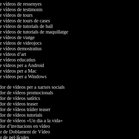
de vídeos de ressenyes
de vídeos de testimonis
de vídeos de tours
de vídeos de tours de cases
e vídeos de tutorials de ball
e vídeos de tutorials de maquillatge
de vídeos de viatge
de vídeos de videojocs
de vídeos demostratius
de vídeos d’art
de vídeos educatius
de vídeos per a Android
de vídeos per a Mac
de vídeos per a Windows
r de vídeos per a xarxes socials
or de vídeos promocionals
r de vídeos satírics
or de vídeos teaser
r de vídeos tràiler teaser
r de vídeos tutorials
or de vídeos «Un dia a la vida»
or d’invitacions en vídeo
r de Doblament de Vídeo
 de pel·lícules