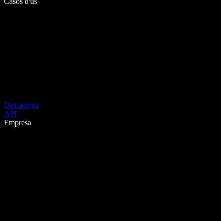
Casos d'ús
Descarrega
API
Empresa