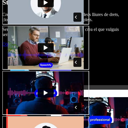
Studio.
Crea dobl. de veu, afegeix imatges, àudio, vídeos lliures de drets,
clona veus i munta projectes multimèdia complets.
Sense corba d’aprenentatge, tot al navegador: crea el que vulguis
sense els límits de sempre.
Obre l'Studio