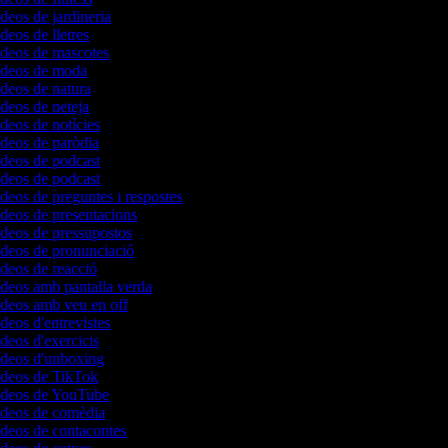
ídeos de jardineria
ídeos de lletres
vídeos de mascotes
vídeos de moda
ídeos de natura
ídeos de neteja
ídeos de notícies
ídeos de paròdia
ídeos de podcast
ídeos de podcast
ídeos de preguntes i respostes
ídeos de presentacions
ídeos de pressupostos
ídeos de pronunciació
ídeos de reacció
ídeos amb pantalla verda
vídeos amb veu en off
ídeos d'entrevistes
ídeos d'exercicis
vídeos d'unboxing
vídeos de TikTok
vídeos de YouTube
vídeos de comèdia
ídeos de contacontes