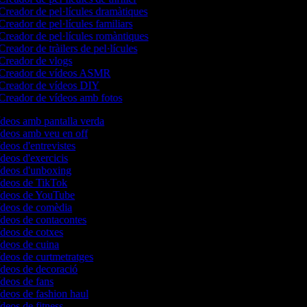
Creador de pel·lícules dramàtiques
Creador de pel·lícules familiars
Creador de pel·lícules romàntiques
reador de tràilers de pel·lícules
Creador de vlogs
Creador de vídeos ASMR
Creador de vídeos DIY
Creador de vídeos amb fotos
ídeos amb pantalla verda
vídeos amb veu en off
ídeos d'entrevistes
ídeos d'exercicis
vídeos d'unboxing
vídeos de TikTok
vídeos de YouTube
vídeos de comèdia
ídeos de contacontes
ídeos de cotxes
ídeos de cuina
ídeos de curtmetratges
ídeos de decoració
ídeos de fans
ídeos de fashion haul
ídeos de fitness