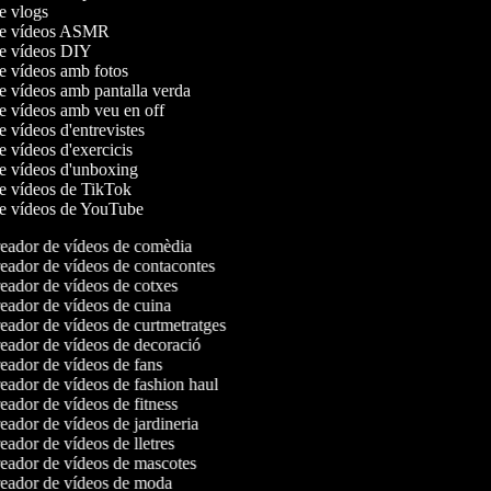
de vlogs
 de vídeos ASMR
de vídeos DIY
de vídeos amb fotos
de vídeos amb pantalla verda
de vídeos amb veu en off
de vídeos d'entrevistes
de vídeos d'exercicis
de vídeos d'unboxing
de vídeos de TikTok
de vídeos de YouTube
eador de vídeos de comèdia
ador de vídeos de contacontes
ador de vídeos de cotxes
ador de vídeos de cuina
ador de vídeos de curtmetratges
ador de vídeos de decoració
ador de vídeos de fans
ador de vídeos de fashion haul
ador de vídeos de fitness
ador de vídeos de jardineria
ador de vídeos de lletres
ador de vídeos de mascotes
eador de vídeos de moda