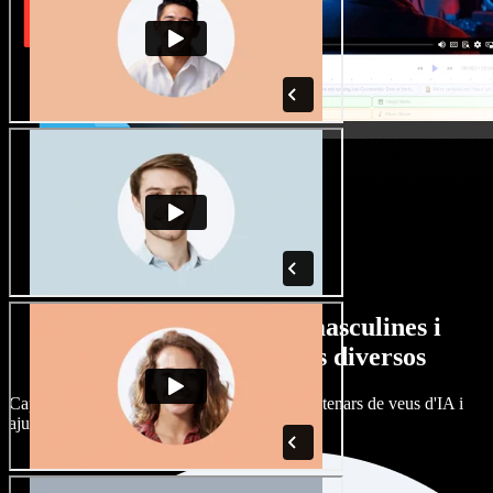
Gran varietat de veus masculines i
femenines amb accents diversos
Cap projecte ha de sonar igual. Tria entre centenars de veus d'IA i
ajusta'n l’accent.