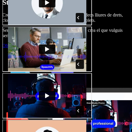
Studio.
Crea dobl. de veu, afegeix imatges, àudio, vídeos lliures de drets,
clona veus i munta projectes multimèdia complets.
Sense corba d’aprenentatge, tot al navegador: crea el que vulguis
sense els límits de sempre.
Obre l'Studio