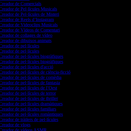
reador de Comercials
reador de Pel·lícules Musicals
reador de Pel·lícules de Misteri
reador de Reels d’Instagram
reador de Videoclips Musicals
reador de Vídeos de Comentari
reador de collages de vídeo
reador de dibuixos animats
reador de pel·lícules
reador de pel·lícules
reador de pel·lícules biogràfiques
reador de pel·lícules biogràfiques
reador de pel·lícules d'acció
reador de pel·lícules de ciència-ficció
reador de pel·lícules de comèdia
reador de pel·lícules de fantasia
reador de pel·lícules de l’Oest
reador de pel·lícules de terror
reador de pel·lícules de thriller
reador de pel·lícules dramàtiques
reador de pel·lícules familiars
reador de pel·lícules romàntiques
reador de tràilers de pel·lícules
reador de vlogs
Creador de vídeos ASMR