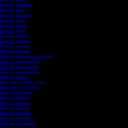
ídeos de jardineria
ídeos de lletres
vídeos de mascotes
vídeos de moda
vídeos de natura
ídeos de neteja
ídeos de notícies
vídeos de paròdia
vídeos de podcast
vídeos de podcast
ídeos de preguntes i respostes
vídeos de presentacions
vídeos de pressupostos
vídeos de pronunciació
vídeos de reacció
vídeos amb pantalla verda
vídeos amb veu en off
ídeos d'entrevistes
ídeos d'exercicis
vídeos d'unboxing
vídeos de TikTok
vídeos de YouTube
vídeos de comèdia
vídeos de contacontes