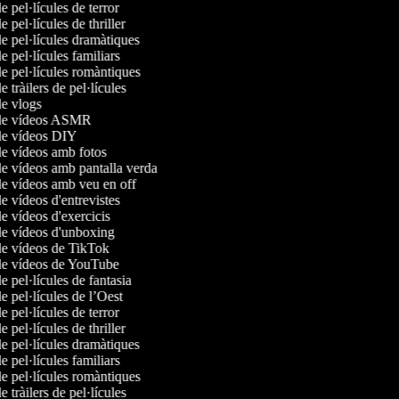
de pel·lícules de terror
e pel·lícules de thriller
de pel·lícules dramàtiques
de pel·lícules familiars
de pel·lícules romàntiques
e tràilers de pel·lícules
de vlogs
 de vídeos ASMR
 de vídeos DIY
de vídeos amb fotos
de vídeos amb pantalla verda
de vídeos amb veu en off
de vídeos d'entrevistes
de vídeos d'exercicis
 de vídeos d'unboxing
 de vídeos de TikTok
 de vídeos de YouTube
de pel·lícules de fantasia
de pel·lícules de l’Oest
de pel·lícules de terror
e pel·lícules de thriller
de pel·lícules dramàtiques
de pel·lícules familiars
de pel·lícules romàntiques
e tràilers de pel·lícules