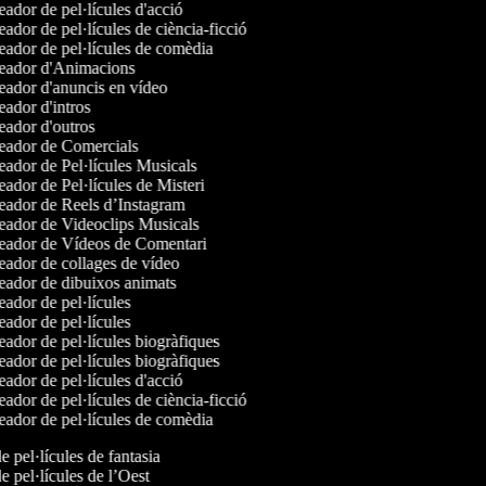
ador de pel·lícules d'acció
ador de pel·lícules de ciència-ficció
ador de pel·lícules de comèdia
ador d'Animacions
ador d'anuncis en vídeo
ador d'intros
ador d'outros
ador de Comercials
ador de Pel·lícules Musicals
ador de Pel·lícules de Misteri
ador de Reels d’Instagram
ador de Videoclips Musicals
ador de Vídeos de Comentari
ador de collages de vídeo
ador de dibuixos animats
ador de pel·lícules
ador de pel·lícules
ador de pel·lícules biogràfiques
ador de pel·lícules biogràfiques
ador de pel·lícules d'acció
ador de pel·lícules de ciència-ficció
ador de pel·lícules de comèdia
de pel·lícules de fantasia
de pel·lícules de l’Oest