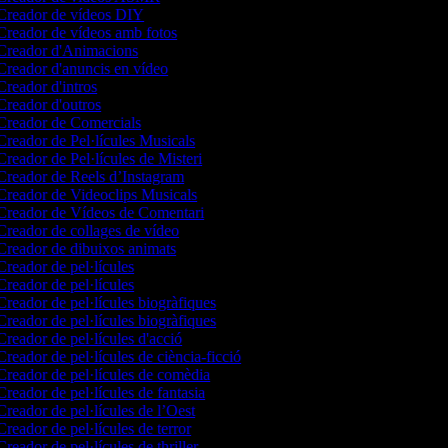
reador de vídeos DIY
reador de vídeos amb fotos
reador d'Animacions
reador d'anuncis en vídeo
reador d'intros
reador d'outros
reador de Comercials
reador de Pel·lícules Musicals
reador de Pel·lícules de Misteri
reador de Reels d’Instagram
reador de Videoclips Musicals
reador de Vídeos de Comentari
reador de collages de vídeo
reador de dibuixos animats
reador de pel·lícules
reador de pel·lícules
reador de pel·lícules biogràfiques
reador de pel·lícules biogràfiques
reador de pel·lícules d'acció
reador de pel·lícules de ciència-ficció
reador de pel·lícules de comèdia
reador de pel·lícules de fantasia
reador de pel·lícules de l’Oest
reador de pel·lícules de terror
reador de pel·lícules de thriller