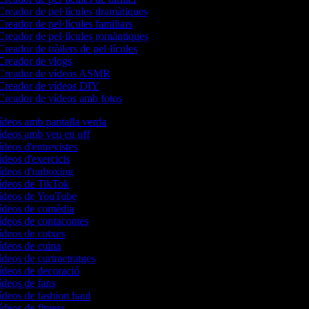
reador de pel·lícules dramàtiques
reador de pel·lícules familiars
reador de pel·lícules romàntiques
reador de tràilers de pel·lícules
reador de vlogs
Creador de vídeos ASMR
reador de vídeos DIY
reador de vídeos amb fotos
vídeos amb pantalla verda
vídeos amb veu en off
ídeos d'entrevistes
ídeos d'exercicis
vídeos d'unboxing
vídeos de TikTok
vídeos de YouTube
vídeos de comèdia
vídeos de contacontes
vídeos de cotxes
vídeos de cuina
vídeos de curtmetratges
vídeos de decoració
vídeos de fans
vídeos de fashion haul
ídeos de fitness