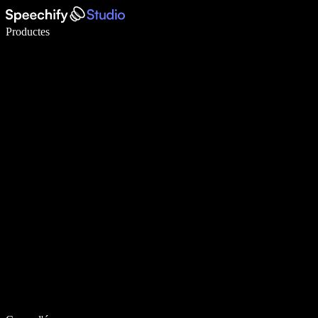
Escriu 5× més ràpid amb la veu
Productes
Més informació