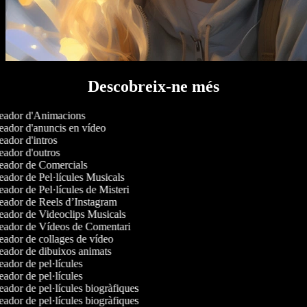
Descobreix-ne més
ador d'Animacions
ador d'anuncis en vídeo
ador d'intros
ador d'outros
ador de Comercials
ador de Pel·lícules Musicals
ador de Pel·lícules de Misteri
ador de Reels d’Instagram
ador de Videoclips Musicals
ador de Vídeos de Comentari
ador de collages de vídeo
ador de dibuixos animats
ador de pel·lícules
ador de pel·lícules
ador de pel·lícules biogràfiques
ador de pel·lícules biogràfiques