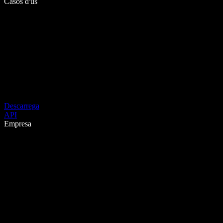
Casos d'ús
Descarrega
API
Empresa