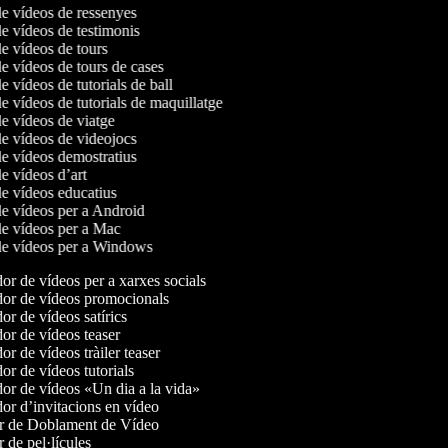
de vídeos de ressenyes
de vídeos de testimonis
de vídeos de tours
de vídeos de tours de cases
de vídeos de tutorials de ball
de vídeos de tutorials de maquillatge
de vídeos de viatge
de vídeos de videojocs
de vídeos demostratius
de vídeos d’art
de vídeos educatius
de vídeos per a Android
de vídeos per a Mac
 de vídeos per a Windows
r de vídeos per a xarxes socials
or de vídeos promocionals
r de vídeos satírics
r de vídeos teaser
r de vídeos tràiler teaser
r de vídeos tutorials
r de vídeos «Un dia a la vida»
r d’invitacions en vídeo
r de Doblament de Vídeo
 de pel·lícules