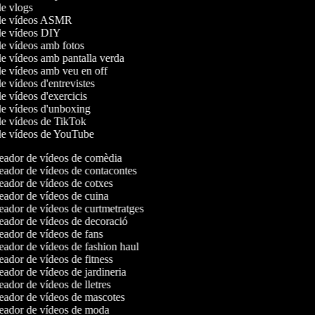
de vlogs
 de vídeos ASMR
 de vídeos DIY
de vídeos amb fotos
de vídeos amb pantalla verda
de vídeos amb veu en off
de vídeos d'entrevistes
de vídeos d'exercicis
 de vídeos d'unboxing
 de vídeos de TikTok
 de vídeos de YouTube
ador de vídeos de comèdia
ador de vídeos de contacontes
ador de vídeos de cotxes
ador de vídeos de cuina
ador de vídeos de curtmetratges
ador de vídeos de decoració
ador de vídeos de fans
ador de vídeos de fashion haul
ador de vídeos de fitness
ador de vídeos de jardineria
ador de vídeos de lletres
ador de vídeos de mascotes
ador de vídeos de moda