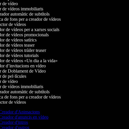
 de vídeo
 de vídeos immobiliaris
dor automàtic de subtítols
 de fons per a creador de vídeos
tor de vídeos
r de vídeos per a xarxes socials
or de vídeos promocionals
r de vídeos satírics
r de vídeos teaser
r de vídeos tràiler teaser
r de vídeos tutorials
r de vídeos «Un dia a la vida»
r d’invitacions en vídeo
r de Doblament de Vídeo
 de pel·lícules
 de vídeo
 de vídeos immobiliaris
dor automàtic de subtítols
 de fons per a creador de vídeos
tor de vídeos
reador d'Animacions
reador d'anuncis en vídeo
reador d'intros
reador d'outros