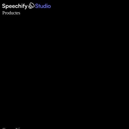
Escriu 5× més ràpid amb la veu
Productes
Més informació