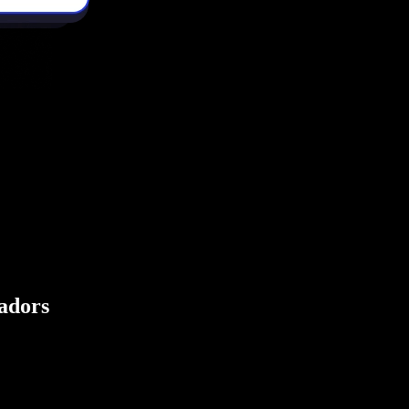
eadors