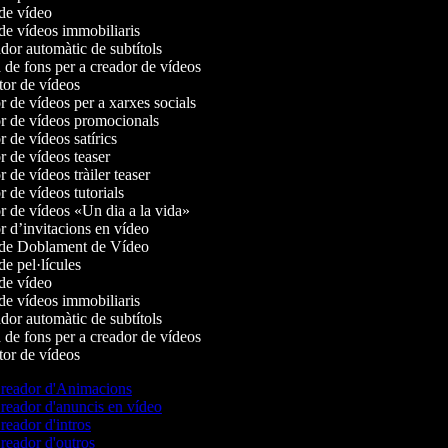
de vídeo
de vídeos immobiliaris
or automàtic de subtítols
de fons per a creador de vídeos
or de vídeos
 de vídeos per a xarxes socials
 de vídeos promocionals
de vídeos satírics
 de vídeos teaser
de vídeos tràiler teaser
de vídeos tutorials
 de vídeos «Un dia a la vida»
 d’invitacions en vídeo
de Doblament de Vídeo
e pel·lícules
de vídeo
de vídeos immobiliaris
or automàtic de subtítols
de fons per a creador de vídeos
or de vídeos
reador d'Animacions
eador d'anuncis en vídeo
eador d'intros
eador d'outros