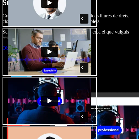
Studio.
Crea dobl. de veu, afegeix imatges, àudio, vídeos lliures de drets,
clona veus i munta projectes multimèdia complets.
Sense corba d’aprenentatge, tot al navegador: crea el que vulguis
sense els límits de sempre.
Obre l'Studio