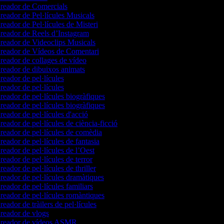
reador de Comercials
eador de Pel·lícules Musicals
eador de Pel·lícules de Misteri
eador de Reels d’Instagram
eador de Videoclips Musicals
reador de Vídeos de Comentari
eador de collages de vídeo
eador de dibuixos animats
eador de pel·lícules
eador de pel·lícules
eador de pel·lícules biogràfiques
eador de pel·lícules biogràfiques
eador de pel·lícules d'acció
eador de pel·lícules de ciència-ficció
eador de pel·lícules de comèdia
eador de pel·lícules de fantasia
eador de pel·lícules de l’Oest
eador de pel·lícules de terror
eador de pel·lícules de thriller
eador de pel·lícules dramàtiques
eador de pel·lícules familiars
eador de pel·lícules romàntiques
eador de tràilers de pel·lícules
eador de vlogs
reador de vídeos ASMR