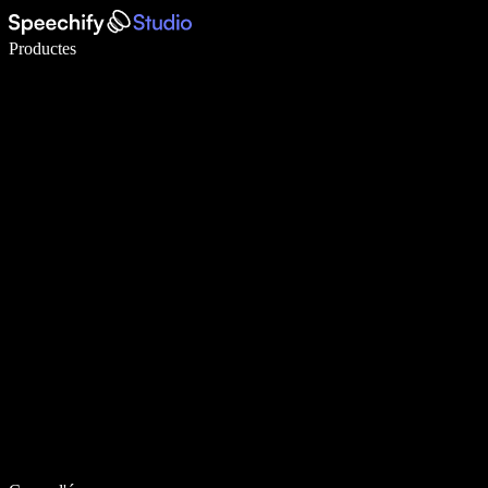
Escriu 5× més ràpid amb la veu
Productes
Més informació