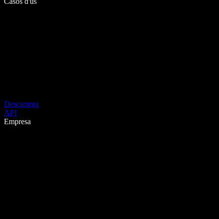
Casos d'ús
Descarrega
API
Empresa