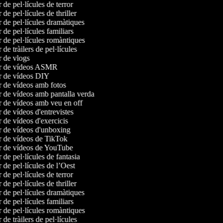
r de pel·lícules de terror
r de pel·lícules de thriller
r de pel·lícules dramàtiques
r de pel·lícules familiars
r de pel·lícules romàntiques
r de tràilers de pel·lícules
r de vlogs
or de vídeos ASMR
or de vídeos DIY
r de vídeos amb fotos
r de vídeos amb pantalla verda
r de vídeos amb veu en off
r de vídeos d'entrevistes
r de vídeos d'exercicis
r de vídeos d'unboxing
r de vídeos de TikTok
or de vídeos de YouTube
r de pel·lícules de fantasia
r de pel·lícules de l’Oest
r de pel·lícules de terror
r de pel·lícules de thriller
r de pel·lícules dramàtiques
r de pel·lícules familiars
r de pel·lícules romàntiques
r de tràilers de pel·lícules