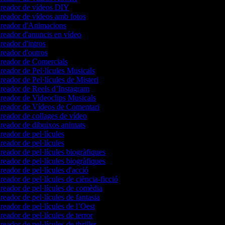
reador de vídeos DIY
eador de vídeos amb fotos
reador d'Animacions
eador d'anuncis en vídeo
eador d'intros
eador d'outros
reador de Comercials
eador de Pel·lícules Musicals
eador de Pel·lícules de Misteri
eador de Reels d’Instagram
eador de Videoclips Musicals
reador de Vídeos de Comentari
eador de collages de vídeo
eador de dibuixos animats
eador de pel·lícules
eador de pel·lícules
eador de pel·lícules biogràfiques
eador de pel·lícules biogràfiques
eador de pel·lícules d'acció
eador de pel·lícules de ciència-ficció
eador de pel·lícules de comèdia
eador de pel·lícules de fantasia
eador de pel·lícules de l’Oest
eador de pel·lícules de terror
eador de pel·lícules de thriller