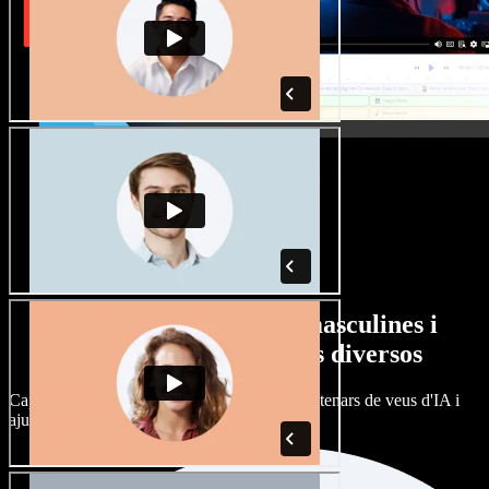
Gran varietat de veus masculines i
femenines amb accents diversos
Cap projecte ha de sonar igual. Tria entre centenars de veus d'IA i
ajusta'n l’accent.