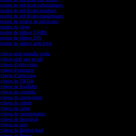
eador de pel·lícules dramàtiques
eador de pel·lícules familiars
eador de pel·lícules romàntiques
eador de tràilers de pel·lícules
eador de vlogs
reador de vídeos ASMR
reador de vídeos DIY
eador de vídeos amb fotos
 vídeos amb pantalla verda
 vídeos amb veu en off
 vídeos d'entrevistes
 vídeos d'exercicis
e vídeos d'unboxing
e vídeos de TikTok
e vídeos de YouTube
e vídeos de comèdia
 vídeos de contacontes
 vídeos de cotxes
 vídeos de cuina
 vídeos de curtmetratges
 vídeos de decoració
 vídeos de fans
 vídeos de fashion haul
 vídeos de fitness