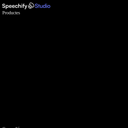
Escriu 5× més ràpid amb la veu
Productes
Més informació