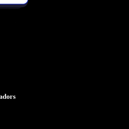
eadors