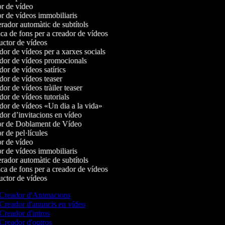
r de vídeo
r de vídeos immobiliaris
ador automàtic de subtítols
a de fons per a creador de vídeos
ctor de vídeos
or de vídeos per a xarxes socials
or de vídeos promocionals
or de vídeos satírics
or de vídeos teaser
r de vídeos tràiler teaser
or de vídeos tutorials
or de vídeos «Un dia a la vida»
or d’invitacions en vídeo
r de Doblament de Vídeo
 de pel·lícules
r de vídeo
r de vídeos immobiliaris
ador automàtic de subtítols
a de fons per a creador de vídeos
ctor de vídeos
Creador d'Animacions
Creador d'anuncis en vídeo
Creador d'intros
Creador d'outros