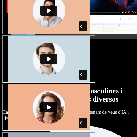
Gran varietat de veus masculines i
femenines amb accents diversos
Cap projecte ha de sonar igual. Tria entre centenars de veus d'IA i
ajusta'n l’accent.