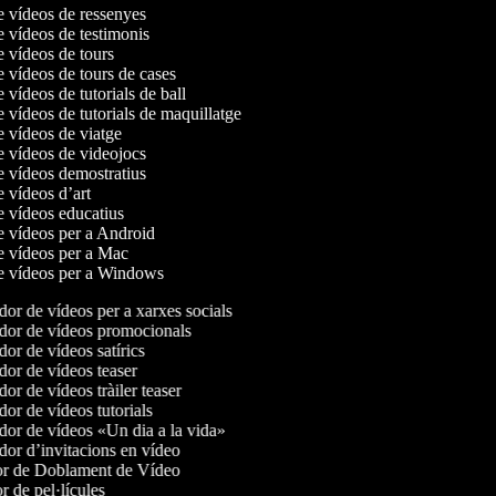
de vídeos de ressenyes
e vídeos de testimonis
e vídeos de tours
e vídeos de tours de cases
e vídeos de tutorials de ball
e vídeos de tutorials de maquillatge
e vídeos de viatge
de vídeos de videojocs
de vídeos demostratius
e vídeos d’art
de vídeos educatius
de vídeos per a Android
de vídeos per a Mac
de vídeos per a Windows
or de vídeos per a xarxes socials
or de vídeos promocionals
or de vídeos satírics
or de vídeos teaser
r de vídeos tràiler teaser
or de vídeos tutorials
or de vídeos «Un dia a la vida»
or d’invitacions en vídeo
r de Doblament de Vídeo
 de pel·lícules