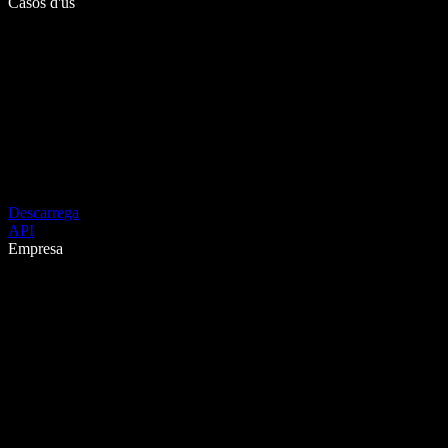
Casos d'ús
Descarrega
API
Empresa