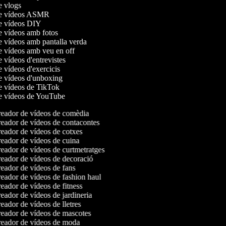
de vlogs
 de vídeos ASMR
de vídeos DIY
de vídeos amb fotos
de vídeos amb pantalla verda
de vídeos amb veu en off
e vídeos d'entrevistes
e vídeos d'exercicis
de vídeos d'unboxing
de vídeos de TikTok
de vídeos de YouTube
eador de vídeos de comèdia
eador de vídeos de contacontes
eador de vídeos de cotxes
eador de vídeos de cuina
eador de vídeos de curtmetratges
eador de vídeos de decoració
eador de vídeos de fans
eador de vídeos de fashion haul
eador de vídeos de fitness
eador de vídeos de jardineria
ador de vídeos de lletres
eador de vídeos de mascotes
eador de vídeos de moda