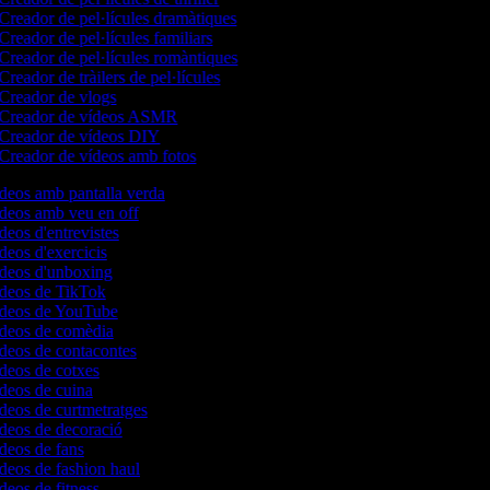
Creador de pel·lícules dramàtiques
Creador de pel·lícules familiars
Creador de pel·lícules romàntiques
Creador de tràilers de pel·lícules
Creador de vlogs
Creador de vídeos ASMR
Creador de vídeos DIY
Creador de vídeos amb fotos
ídeos amb pantalla verda
ídeos amb veu en off
ídeos d'entrevistes
ídeos d'exercicis
ídeos d'unboxing
vídeos de TikTok
vídeos de YouTube
vídeos de comèdia
ídeos de contacontes
ídeos de cotxes
ídeos de cuina
ídeos de curtmetratges
ídeos de decoració
ídeos de fans
ídeos de fashion haul
ídeos de fitness