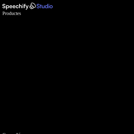
Escriu 5× més ràpid amb la veu
Productes
Més informació