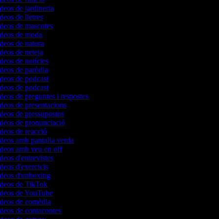
ídeos de jardineria
deos de lletres
ídeos de mascotes
vídeos de moda
ídeos de natura
ídeos de neteja
ídeos de notícies
ídeos de paròdia
ídeos de podcast
ídeos de podcast
ídeos de preguntes i respostes
ídeos de presentacions
ídeos de pressupostos
ídeos de pronunciació
ídeos de reacció
ídeos amb pantalla verda
ídeos amb veu en off
ídeos d'entrevistes
ídeos d'exercicis
ídeos d'unboxing
vídeos de TikTok
vídeos de YouTube
vídeos de comèdia
ídeos de contacontes