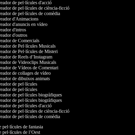
ador de pel·lícules d'acció
ador de pel·lícules de ciència-ficció
eador de pel·lícules de comèdia
eador d'Animacions
eador d'anuncis en vídeo
ador d'intros
eador d'outros
eador de Comercials
eador de Pel·lícules Musicals
ador de Pel·lícules de Misteri
eador de Reels d’Instagram
eador de Videoclips Musicals
eador de Vídeos de Comentari
eador de collages de vídeo
eador de dibuixos animats
ador de pel·lícules
ador de pel·lícules
ador de pel·lícules biogràfiques
ador de pel·lícules biogràfiques
ador de pel·lícules d'acció
ador de pel·lícules de ciència-ficció
eador de pel·lícules de comèdia
e pel·lícules de fantasia
e pel·lícules de l’Oest