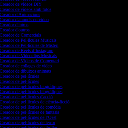
Creador de vídeos DIY
Creador de vídeos amb fotos
Creador d'Animacions
Creador d'anuncis en vídeo
Creador d'intros
Creador d'outros
Creador de Comercials
Creador de Pel·lícules Musicals
Creador de Pel·lícules de Misteri
Creador de Reels d’Instagram
Creador de Videoclips Musicals
Creador de Vídeos de Comentari
Creador de collages de vídeo
Creador de dibuixos animats
Creador de pel·lícules
Creador de pel·lícules
Creador de pel·lícules biogràfiques
Creador de pel·lícules biogràfiques
Creador de pel·lícules d'acció
Creador de pel·lícules de ciència-ficció
Creador de pel·lícules de comèdia
Creador de pel·lícules de fantasia
Creador de pel·lícules de l’Oest
Creador de pel·lícules de terror
Creador de pel·lícules de thriller