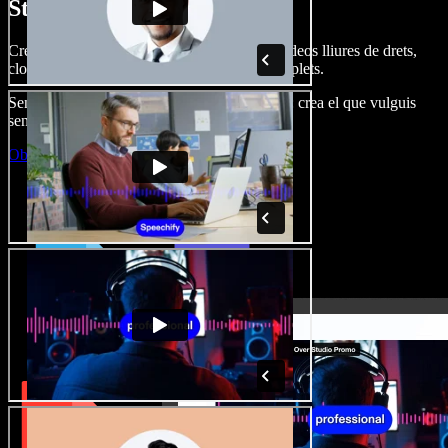
Studio.
Crea dobl. de veu, afegeix imatges, àudio, vídeos lliures de drets,
clona veus i munta projectes multimèdia complets.
Sense corba d’aprenentatge, tot al navegador: crea el que vulguis
sense els límits de sempre.
Obre l'Studio