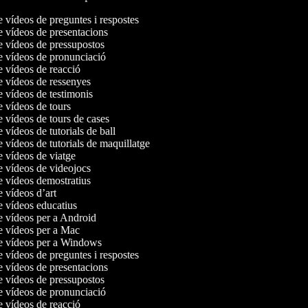
e vídeos de preguntes i respostes
de vídeos de presentacions
de vídeos de pressupostos
de vídeos de pronunciació
e vídeos de reacció
de vídeos de ressenyes
e vídeos de testimonis
e vídeos de tours
e vídeos de tours de cases
e vídeos de tutorials de ball
e vídeos de tutorials de maquillatge
e vídeos de viatge
de vídeos de videojocs
de vídeos demostratius
e vídeos d’art
de vídeos educatius
de vídeos per a Android
de vídeos per a Mac
de vídeos per a Windows
e vídeos de preguntes i respostes
de vídeos de presentacions
de vídeos de pressupostos
de vídeos de pronunciació
e vídeos de reacció