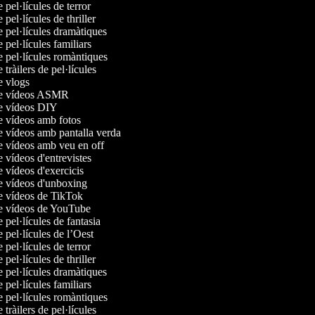
e pel·lícules de terror
e pel·lícules de thriller
e pel·lícules dramàtiques
e pel·lícules familiars
e pel·lícules romàntiques
e tràilers de pel·lícules
de vlogs
 de vídeos ASMR
de vídeos DIY
de vídeos amb fotos
de vídeos amb pantalla verda
de vídeos amb veu en off
e vídeos d'entrevistes
e vídeos d'exercicis
de vídeos d'unboxing
de vídeos de TikTok
de vídeos de YouTube
e pel·lícules de fantasia
e pel·lícules de l’Oest
e pel·lícules de terror
e pel·lícules de thriller
e pel·lícules dramàtiques
e pel·lícules familiars
e pel·lícules romàntiques
e tràilers de pel·lícules