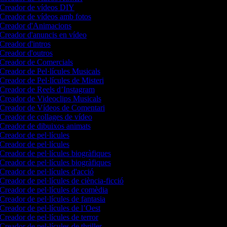
Creador de vídeos DIY
Creador de vídeos amb fotos
Creador d'Animacions
Creador d'anuncis en vídeo
Creador d'intros
Creador d'outros
Creador de Comercials
Creador de Pel·lícules Musicals
Creador de Pel·lícules de Misteri
Creador de Reels d’Instagram
Creador de Videoclips Musicals
Creador de Vídeos de Comentari
Creador de collages de vídeo
Creador de dibuixos animats
Creador de pel·lícules
Creador de pel·lícules
Creador de pel·lícules biogràfiques
Creador de pel·lícules biogràfiques
Creador de pel·lícules d'acció
Creador de pel·lícules de ciència-ficció
Creador de pel·lícules de comèdia
Creador de pel·lícules de fantasia
Creador de pel·lícules de l’Oest
Creador de pel·lícules de terror
Creador de pel·lícules de thriller