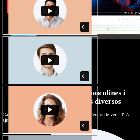
Gran varietat de veus masculines i
femenines amb accents diversos
Cap projecte ha de sonar igual. Tria entre centenars de veus d'IA i
ajusta'n l’accent.