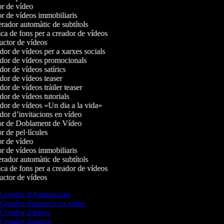
r de vídeo
r de vídeos immobiliaris
ador automàtic de subtítols
a de fons per a creador de vídeos
ctor de vídeos
or de vídeos per a xarxes socials
or de vídeos promocionals
or de vídeos satírics
or de vídeos teaser
r de vídeos tràiler teaser
or de vídeos tutorials
or de vídeos «Un dia a la vida»
or d’invitacions en vídeo
r de Doblament de Vídeo
 de pel·lícules
r de vídeo
r de vídeos immobiliaris
ador automàtic de subtítols
a de fons per a creador de vídeos
ctor de vídeos
Creador d'Animacions
Creador d'anuncis en vídeo
Creador d'intros
Creador d'outros