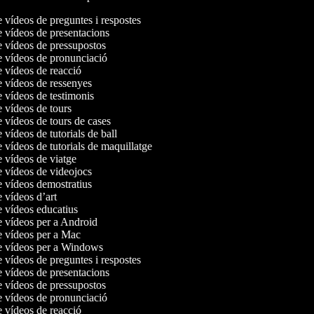
e vídeos de preguntes i respostes
e vídeos de presentacions
de vídeos de pressupostos
de vídeos de pronunciació
e vídeos de reacció
de vídeos de ressenyes
e vídeos de testimonis
e vídeos de tours
e vídeos de tours de cases
e vídeos de tutorials de ball
e vídeos de tutorials de maquillatge
e vídeos de viatge
de vídeos de videojocs
de vídeos demostratius
e vídeos d’art
de vídeos educatius
de vídeos per a Android
de vídeos per a Mac
de vídeos per a Windows
e vídeos de preguntes i respostes
e vídeos de presentacions
de vídeos de pressupostos
de vídeos de pronunciació
e vídeos de reacció