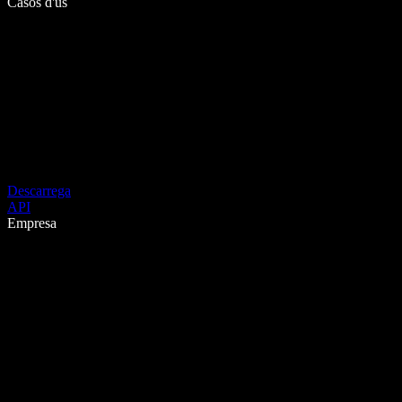
Casos d'ús
Descarrega
API
Empresa