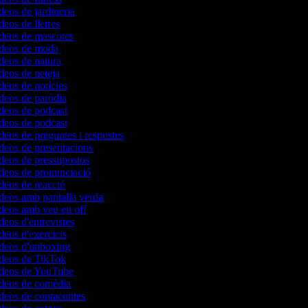
ídeos de jardineria
deos de lletres
ídeos de mascotes
vídeos de moda
ídeos de natura
ídeos de neteja
ídeos de notícies
ídeos de paròdia
ídeos de podcast
ídeos de podcast
ídeos de preguntes i respostes
ídeos de presentacions
ídeos de pressupostos
ídeos de pronunciació
ídeos de reacció
ídeos amb pantalla verda
ídeos amb veu en off
ídeos d'entrevistes
ídeos d'exercicis
ídeos d'unboxing
ídeos de TikTok
vídeos de YouTube
ídeos de comèdia
ídeos de contacontes