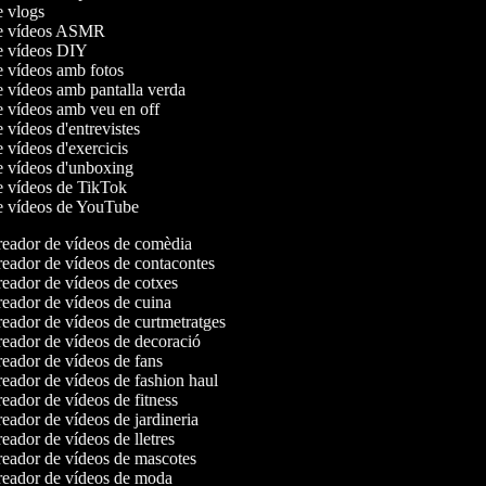
de vlogs
 de vídeos ASMR
de vídeos DIY
de vídeos amb fotos
de vídeos amb pantalla verda
de vídeos amb veu en off
e vídeos d'entrevistes
e vídeos d'exercicis
de vídeos d'unboxing
de vídeos de TikTok
de vídeos de YouTube
eador de vídeos de comèdia
eador de vídeos de contacontes
eador de vídeos de cotxes
eador de vídeos de cuina
eador de vídeos de curtmetratges
eador de vídeos de decoració
eador de vídeos de fans
eador de vídeos de fashion haul
eador de vídeos de fitness
eador de vídeos de jardineria
ador de vídeos de lletres
eador de vídeos de mascotes
eador de vídeos de moda