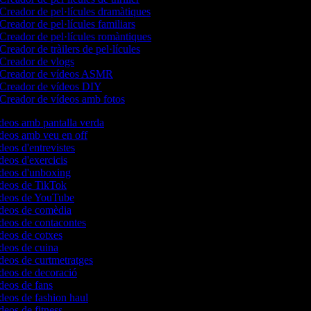
Creador de pel·lícules dramàtiques
Creador de pel·lícules familiars
Creador de pel·lícules romàntiques
Creador de tràilers de pel·lícules
Creador de vlogs
Creador de vídeos ASMR
Creador de vídeos DIY
Creador de vídeos amb fotos
ídeos amb pantalla verda
ídeos amb veu en off
ídeos d'entrevistes
ídeos d'exercicis
ídeos d'unboxing
ídeos de TikTok
vídeos de YouTube
ídeos de comèdia
ídeos de contacontes
ídeos de cotxes
ídeos de cuina
ídeos de curtmetratges
ídeos de decoració
ídeos de fans
ídeos de fashion haul
ídeos de fitness