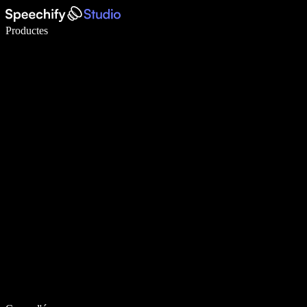
Escriu 5× més ràpid amb la veu
Productes
Més informació