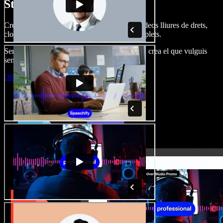
Studio.
Crea dobl. de veu, afegeix imatges, àudio, vídeos lliures de drets,
clona veus i munta projectes multimèdia complets.
Sense corba d’aprenentatge, tot al navegador: crea el que vulguis
sense els límits de sempre.
Obre l'Studio