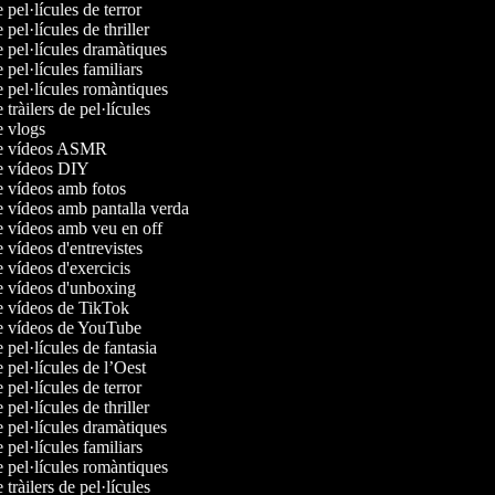
e pel·lícules de terror
e pel·lícules de thriller
e pel·lícules dramàtiques
e pel·lícules familiars
e pel·lícules romàntiques
e tràilers de pel·lícules
de vlogs
 de vídeos ASMR
de vídeos DIY
de vídeos amb fotos
de vídeos amb pantalla verda
de vídeos amb veu en off
e vídeos d'entrevistes
e vídeos d'exercicis
de vídeos d'unboxing
de vídeos de TikTok
de vídeos de YouTube
e pel·lícules de fantasia
e pel·lícules de l’Oest
e pel·lícules de terror
e pel·lícules de thriller
e pel·lícules dramàtiques
e pel·lícules familiars
e pel·lícules romàntiques
e tràilers de pel·lícules