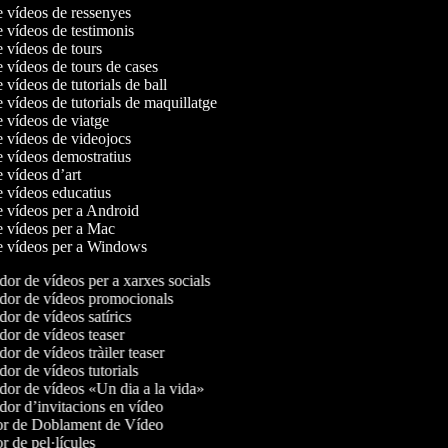
de vídeos de ressenyes
e vídeos de testimonis
e vídeos de tours
e vídeos de tours de cases
e vídeos de tutorials de ball
e vídeos de tutorials de maquillatge
e vídeos de viatge
de vídeos de videojocs
de vídeos demostratius
e vídeos d’art
de vídeos educatius
de vídeos per a Android
de vídeos per a Mac
de vídeos per a Windows
or de vídeos per a xarxes socials
or de vídeos promocionals
or de vídeos satírics
or de vídeos teaser
r de vídeos tràiler teaser
or de vídeos tutorials
or de vídeos «Un dia a la vida»
or d’invitacions en vídeo
r de Doblament de Vídeo
 de pel·lícules