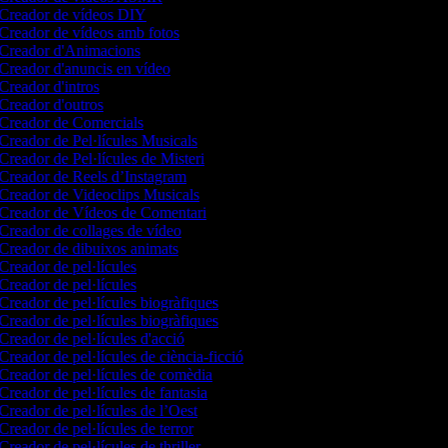
Creador de vídeos DIY
Creador de vídeos amb fotos
Creador d'Animacions
Creador d'anuncis en vídeo
Creador d'intros
Creador d'outros
Creador de Comercials
Creador de Pel·lícules Musicals
Creador de Pel·lícules de Misteri
Creador de Reels d’Instagram
Creador de Videoclips Musicals
Creador de Vídeos de Comentari
Creador de collages de vídeo
Creador de dibuixos animats
Creador de pel·lícules
Creador de pel·lícules
Creador de pel·lícules biogràfiques
Creador de pel·lícules biogràfiques
Creador de pel·lícules d'acció
Creador de pel·lícules de ciència-ficció
Creador de pel·lícules de comèdia
Creador de pel·lícules de fantasia
Creador de pel·lícules de l’Oest
Creador de pel·lícules de terror
Creador de pel·lícules de thriller