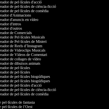
ador de pel·lícules d'acció
ador de pel·lícules de ciència-ficció
eador de pel·lícules de comèdia
eador d'Animacions
eador d'anuncis en vídeo
ador d'intros
eador d'outros
eador de Comercials
eador de Pel·lícules Musicals
ador de Pel·lícules de Misteri
eador de Reels d’Instagram
eador de Videoclips Musicals
eador de Vídeos de Comentari
eador de collages de vídeo
eador de dibuixos animats
ador de pel·lícules
ador de pel·lícules
ador de pel·lícules biogràfiques
ador de pel·lícules biogràfiques
ador de pel·lícules d'acció
ador de pel·lícules de ciència-ficció
eador de pel·lícules de comèdia
e pel·lícules de fantasia
e pel·lícules de l’Oest