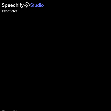
Escriu 5× més ràpid amb la veu
Productes
Més informació