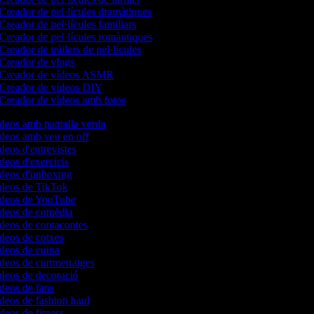
Creador de pel·lícules dramàtiques
Creador de pel·lícules familiars
Creador de pel·lícules romàntiques
Creador de tràilers de pel·lícules
Creador de vlogs
Creador de vídeos ASMR
Creador de vídeos DIY
Creador de vídeos amb fotos
ídeos amb pantalla verda
ídeos amb veu en off
ídeos d'entrevistes
ídeos d'exercicis
vídeos d'unboxing
vídeos de TikTok
vídeos de YouTube
vídeos de comèdia
ídeos de contacontes
ídeos de cotxes
ídeos de cuina
ídeos de curtmetratges
ídeos de decoració
ídeos de fans
ídeos de fashion haul
ídeos de fitness