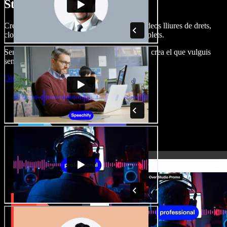
Studio.
Crea dobl. de veu, afegeix imatges, àudio, vídeos lliures de drets,
clona veus i munta projectes multimèdia complets.
Sense corba d’aprenentatge, tot al navegador: crea el que vulguis
sense els límits de sempre.
Obre l'Studio