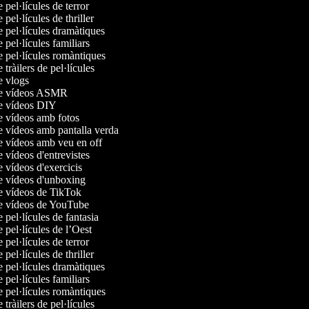
e pel·lícules de terror
e pel·lícules de thriller
e pel·lícules dramàtiques
e pel·lícules familiars
e pel·lícules romàntiques
e tràilers de pel·lícules
de vlogs
 de vídeos ASMR
de vídeos DIY
de vídeos amb fotos
de vídeos amb pantalla verda
de vídeos amb veu en off
e vídeos d'entrevistes
e vídeos d'exercicis
de vídeos d'unboxing
de vídeos de TikTok
de vídeos de YouTube
e pel·lícules de fantasia
e pel·lícules de l’Oest
e pel·lícules de terror
e pel·lícules de thriller
e pel·lícules dramàtiques
e pel·lícules familiars
e pel·lícules romàntiques
e tràilers de pel·lícules