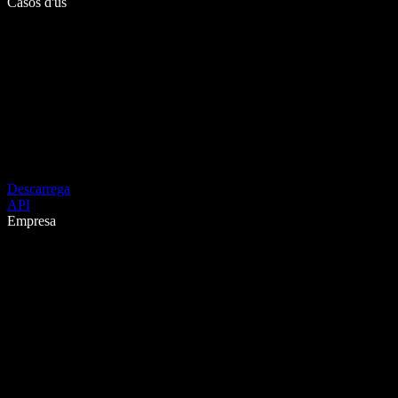
Casos d'ús
Descarrega
API
Empresa