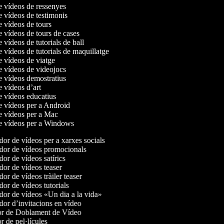
de vídeos de ressenyes
e vídeos de testimonis
e vídeos de tours
e vídeos de tours de cases
e vídeos de tutorials de ball
e vídeos de tutorials de maquillatge
de vídeos de viatge
de vídeos de videojocs
de vídeos demostratius
e vídeos d’art
de vídeos educatius
de vídeos per a Android
de vídeos per a Mac
de vídeos per a Windows
or de vídeos per a xarxes socials
or de vídeos promocionals
or de vídeos satírics
or de vídeos teaser
r de vídeos tràiler teaser
or de vídeos tutorials
or de vídeos «Un dia a la vida»
or d’invitacions en vídeo
r de Doblament de Vídeo
 de pel·lícules