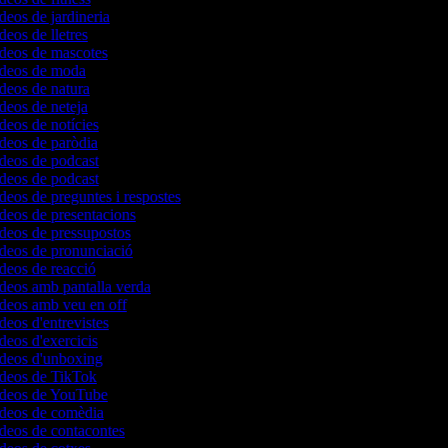
ídeos de jardineria
deos de lletres
ídeos de mascotes
vídeos de moda
ídeos de natura
ídeos de neteja
ídeos de notícies
ídeos de paròdia
ídeos de podcast
ídeos de podcast
ídeos de preguntes i respostes
ídeos de presentacions
ídeos de pressupostos
ídeos de pronunciació
ídeos de reacció
ídeos amb pantalla verda
ídeos amb veu en off
ídeos d'entrevistes
ídeos d'exercicis
vídeos d'unboxing
vídeos de TikTok
vídeos de YouTube
vídeos de comèdia
ídeos de contacontes