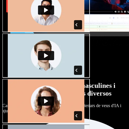
Gran varietat de veus masculines i
femenines amb accents diversos
Cap projecte ha de sonar igual. Tria entre centenars de veus d'IA i
ajusta'n l’accent.