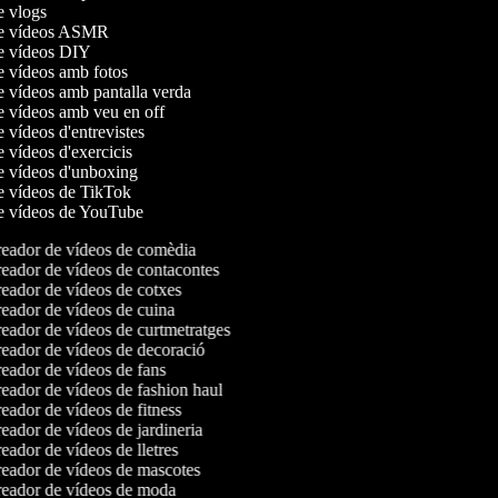
de vlogs
 de vídeos ASMR
de vídeos DIY
de vídeos amb fotos
de vídeos amb pantalla verda
de vídeos amb veu en off
e vídeos d'entrevistes
e vídeos d'exercicis
de vídeos d'unboxing
de vídeos de TikTok
de vídeos de YouTube
eador de vídeos de comèdia
eador de vídeos de contacontes
eador de vídeos de cotxes
eador de vídeos de cuina
eador de vídeos de curtmetratges
eador de vídeos de decoració
eador de vídeos de fans
eador de vídeos de fashion haul
ador de vídeos de fitness
ador de vídeos de jardineria
ador de vídeos de lletres
eador de vídeos de mascotes
eador de vídeos de moda