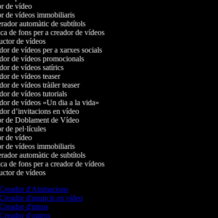
r de vídeo
r de vídeos immobiliaris
ador automàtic de subtítols
a de fons per a creador de vídeos
ctor de vídeos
or de vídeos per a xarxes socials
or de vídeos promocionals
or de vídeos satírics
or de vídeos teaser
r de vídeos tràiler teaser
or de vídeos tutorials
or de vídeos «Un dia a la vida»
or d’invitacions en vídeo
r de Doblament de Vídeo
 de pel·lícules
r de vídeo
r de vídeos immobiliaris
ador automàtic de subtítols
a de fons per a creador de vídeos
ctor de vídeos
Creador d'Animacions
Creador d'anuncis en vídeo
Creador d'intros
Creador d'outros