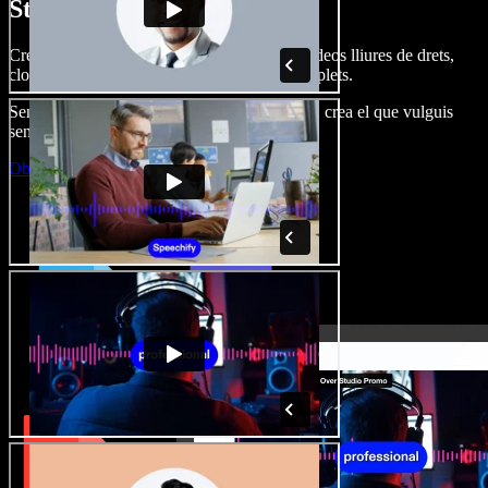
Studio.
Crea dobl. de veu, afegeix imatges, àudio, vídeos lliures de drets,
clona veus i munta projectes multimèdia complets.
Sense corba d’aprenentatge, tot al navegador: crea el que vulguis
sense els límits de sempre.
Obre l'Studio