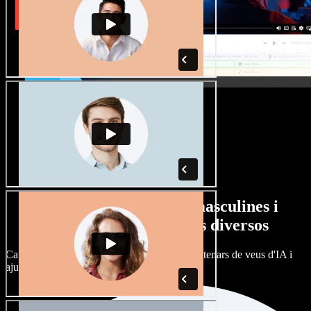
Gran varietat de veus masculines i
femenines amb accents diversos
Cap projecte ha de sonar igual. Tria entre centenars de veus d'IA i
ajusta'n l’accent.