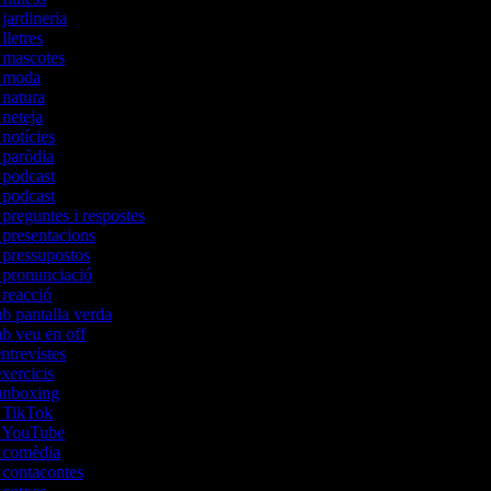
 jardineria
 lletres
e mascotes
de moda
e natura
 neteja
 notícies
e paròdia
e podcast
e podcast
 preguntes i respostes
e presentacions
e pressupostos
e pronunciació
e reacció
mb pantalla verda
mb veu en off
entrevistes
exercicis
'unboxing
e TikTok
de YouTube
e comèdia
e contacontes