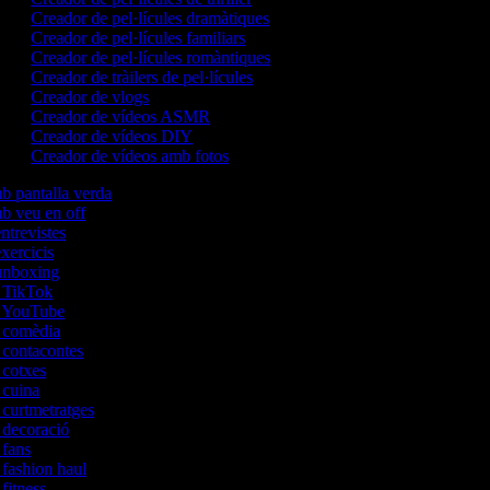
Creador de pel·lícules dramàtiques
Creador de pel·lícules familiars
Creador de pel·lícules romàntiques
Creador de tràilers de pel·lícules
Creador de vlogs
Creador de vídeos ASMR
Creador de vídeos DIY
Creador de vídeos amb fotos
mb pantalla verda
mb veu en off
entrevistes
exercicis
'unboxing
e TikTok
de YouTube
e comèdia
e contacontes
e cotxes
e cuina
e curtmetratges
e decoració
e fans
e fashion haul
 fitness