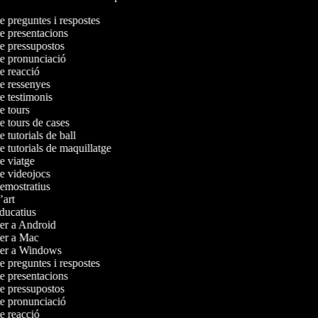
de preguntes i respostes
de presentacions
de pressupostos
de pronunciació
de reacció
de ressenyes
de testimonis
de tours
de tours de cases
e tutorials de ball
e tutorials de maquillatge
de viatge
de videojocs
demostratius
d’art
educatius
per a Android
 per a Mac
 per a Windows
de preguntes i respostes
de presentacions
de pressupostos
de pronunciació
de reacció