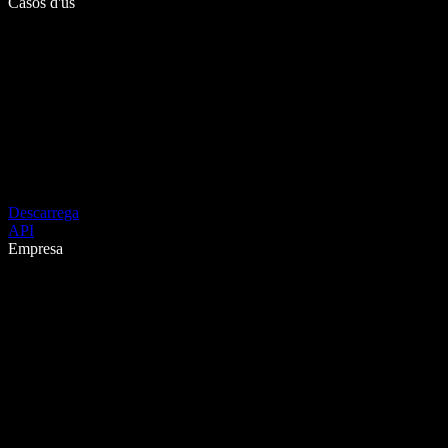
Casos d'ús
Descarrega
API
Empresa