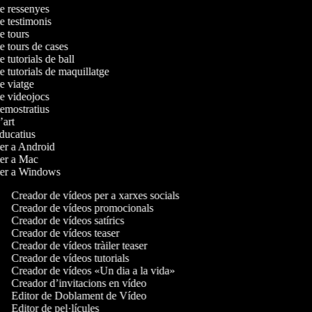
de ressenyes
de testimonis
de tours
de tours de cases
e tutorials de ball
e tutorials de maquillatge
de viatge
de videojocs
demostratius
d’art
educatius
per a Android
 per a Mac
 per a Windows
Creador de vídeos per a xarxes socials
Creador de vídeos promocionals
Creador de vídeos satírics
Creador de vídeos teaser
Creador de vídeos tràiler teaser
Creador de vídeos tutorials
Creador de vídeos «Un dia a la vida»
Creador d’invitacions en vídeo
Editor de Doblament de Vídeo
Editor de pel·lícules