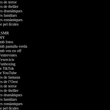
les de terror
es de thriller
ules dramàtiques
les familiars
ules romàntiques
de pel·lícules
s ASMR
 DIY
 amb fotos
amb pantalla verda
 amb veu en off
d'entrevistes
d'exercicis
 d'unboxing
 de TikTok
 de YouTube
les de fantasia
les de l’Oest
les de terror
es de thriller
ules dramàtiques
les familiars
ules romàntiques
de pel·lícules