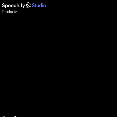
Escriu 5× més ràpid amb la veu
Productes
Més informació