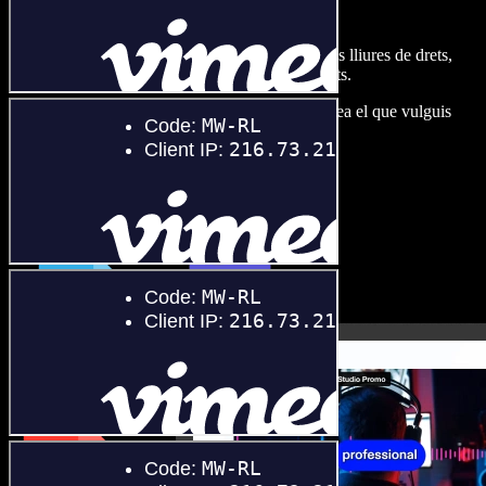
Studio.
Crea dobl. de veu, afegeix imatges, àudio, vídeos lliures de drets,
clona veus i munta projectes multimèdia complets.
Sense corba d’aprenentatge, tot al navegador: crea el que vulguis
sense els límits de sempre.
Obre l'Studio