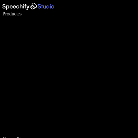
Escriu 5× més ràpid amb la veu
Productes
Més informació