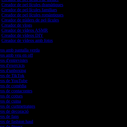
Creador de pel·lícules dramàtiques
Creador de pel·lícules familiars
Creador de pel·lícules romàntiques
Creador de tràilers de pel·lícules
Creador de vlogs
Creador de vídeos ASMR
Creador de vídeos DIY
Creador de vídeos amb fotos
deos amb pantalla verda
deos amb veu en off
eos d'entrevistes
eos d'exercicis
deos d'unboxing
deos de TikTok
deos de YouTube
deos de comèdia
deos de contacontes
eos de cotxes
deos de cuina
eos de curtmetratges
deos de decoració
eos de fans
eos de fashion haul
eos de fitness