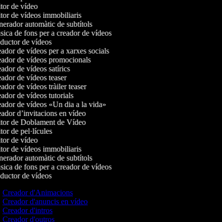
or de vídeo
or de vídeos immobiliaris
rador automàtic de subtítols
ca de fons per a creador de vídeos
ductor de vídeos
dor de vídeos per a xarxes socials
ador de vídeos promocionals
dor de vídeos satírics
dor de vídeos teaser
dor de vídeos tràiler teaser
dor de vídeos tutorials
dor de vídeos «Un dia a la vida»
dor d’invitacions en vídeo
tor de Doblament de Vídeo
or de pel·lícules
or de vídeo
or de vídeos immobiliaris
rador automàtic de subtítols
ca de fons per a creador de vídeos
ductor de vídeos
Creador d'Animacions
Creador d'anuncis en vídeo
Creador d'intros
Creador d'outros