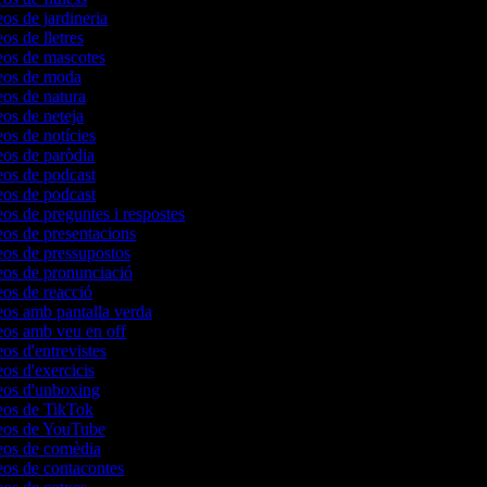
eos de jardineria
eos de lletres
deos de mascotes
deos de moda
eos de natura
eos de neteja
eos de notícies
deos de paròdia
deos de podcast
deos de podcast
eos de preguntes i respostes
eos de presentacions
deos de pressupostos
deos de pronunciació
eos de reacció
deos amb pantalla verda
deos amb veu en off
eos d'entrevistes
eos d'exercicis
deos d'unboxing
deos de TikTok
deos de YouTube
deos de comèdia
deos de contacontes