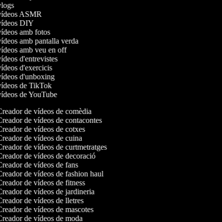
 vlogs
e vídeos ASMR
 vídeos DIY
 vídeos amb fotos
 vídeos amb pantalla verda
 vídeos amb veu en off
vídeos d'entrevistes
vídeos d'exercicis
 vídeos d'unboxing
 vídeos de TikTok
 vídeos de YouTube
reador de vídeos de comèdia
reador de vídeos de contacontes
reador de vídeos de cotxes
reador de vídeos de cuina
reador de vídeos de curtmetratges
reador de vídeos de decoració
reador de vídeos de fans
reador de vídeos de fashion haul
reador de vídeos de fitness
reador de vídeos de jardineria
reador de vídeos de lletres
reador de vídeos de mascotes
reador de vídeos de moda