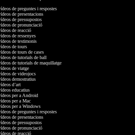
vídeos de preguntes i respostes
vídeos de presentacions
 vídeos de pressupostos
 vídeos de pronunciació
vídeos de reacció
vídeos de ressenyes
vídeos de testimonis
vídeos de tours
vídeos de tours de cases
vídeos de tutorials de ball
vídeos de tutorials de maquillatge
vídeos de viatge
vídeos de videojocs
vídeos demostratius
vídeos d’art
vídeos educatius
 vídeos per a Android
 vídeos per a Mac
 vídeos per a Windows
vídeos de preguntes i respostes
vídeos de presentacions
 vídeos de pressupostos
 vídeos de pronunciació
vídeos de reacció