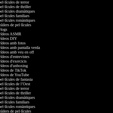
pel·lícules de terror
el·lícules de thriller
pel·lícules dramàtiques
pel·lícules familiars
pel·lícules romàntiques
ràilers de pel·lícules
 vlogs
e vídeos ASMR
 vídeos DIY
 vídeos amb fotos
 vídeos amb pantalla verda
 vídeos amb veu en off
vídeos d'entrevistes
vídeos d'exercicis
 vídeos d'unboxing
 vídeos de TikTok
 vídeos de YouTube
pel·lícules de fantasia
pel·lícules de l’Oest
pel·lícules de terror
el·lícules de thriller
pel·lícules dramàtiques
pel·lícules familiars
pel·lícules romàntiques
ràilers de pel·lícules