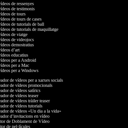
vídeos de ressenyes
vídeos de testimonis
vídeos de tours
vídeos de tours de cases
vídeos de tutorials de ball
vídeos de tutorials de maquillatge
vídeos de viatge
vídeos de videojocs
vídeos demostratius
vídeos d’art
vídeos educatius
 vídeos per a Android
 vídeos per a Mac
 vídeos per a Windows
dor de vídeos per a xarxes socials
ador de vídeos promocionals
dor de vídeos satírics
dor de vídeos teaser
dor de vídeos tràiler teaser
dor de vídeos tutorials
dor de vídeos «Un dia a la vida»
dor d’invitacions en vídeo
tor de Doblament de Vídeo
or de pel·lícules