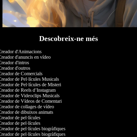
Descobreix-ne més
reador d'Animacions
reador d'anuncis en vídeo
reador d'intros
reador d'outros
reador de Comercials
reador de Pel·lícules Musicals
reador de Pel·lícules de Misteri
reador de Reels d’Instagram
reador de Videoclips Musicals
reador de Vídeos de Comentari
reador de collages de vídeo
reador de dibuixos animats
reador de pel·lícules
reador de pel·lícules
reador de pel·lícules biogràfiques
reador de pel·lícules biogràfiques