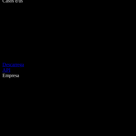
Casos d'ús
Descarrega
API
Empresa