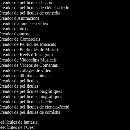
reador de pel·lícules d'acció
reador de pel·lícules de ciència-ficció
reador de pel·lícules de comèdia
reador d'Animacions
reador d'anuncis en vídeo
reador d'intros
reador d'outros
reador de Comercials
reador de Pel·lícules Musicals
reador de Pel·lícules de Misteri
reador de Reels d’Instagram
reador de Videoclips Musicals
reador de Vídeos de Comentari
reador de collages de vídeo
reador de dibuixos animats
reador de pel·lícules
reador de pel·lícules
reador de pel·lícules biogràfiques
reador de pel·lícules biogràfiques
reador de pel·lícules d'acció
reador de pel·lícules de ciència-ficció
reador de pel·lícules de comèdia
pel·lícules de fantasia
pel·lícules de l’Oest