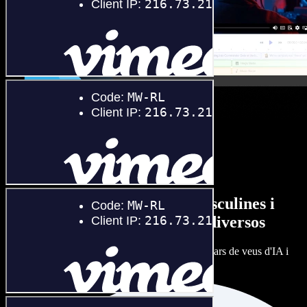
Gran varietat de veus masculines i
femenines amb accents diversos
Cap projecte ha de sonar igual. Tria entre centenars de veus d'IA i
ajusta'n l’accent.