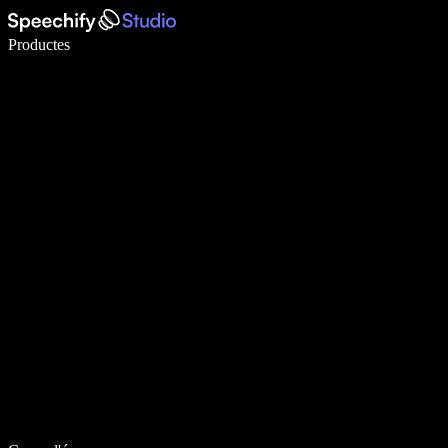
Escriu 5× més ràpid amb la veu
Productes
Més informació