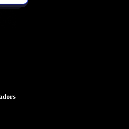
eadors