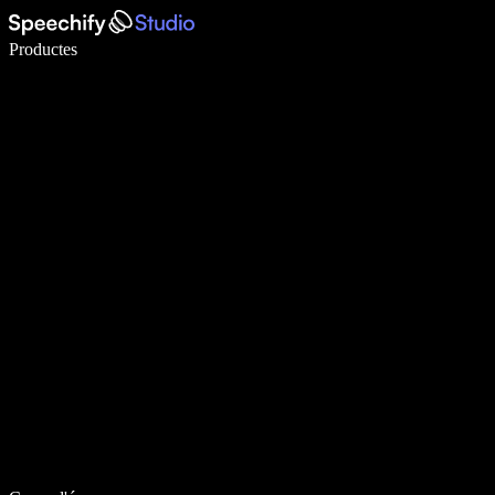
Escriu 5× més ràpid amb la veu
Productes
Més informació