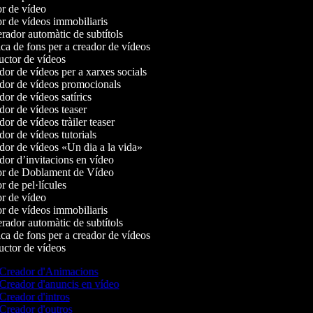
r de vídeo
r de vídeos immobiliaris
ador automàtic de subtítols
a de fons per a creador de vídeos
ctor de vídeos
or de vídeos per a xarxes socials
or de vídeos promocionals
or de vídeos satírics
or de vídeos teaser
or de vídeos tràiler teaser
or de vídeos tutorials
or de vídeos «Un dia a la vida»
or d’invitacions en vídeo
r de Doblament de Vídeo
 de pel·lícules
r de vídeo
r de vídeos immobiliaris
ador automàtic de subtítols
a de fons per a creador de vídeos
ctor de vídeos
Creador d'Animacions
Creador d'anuncis en vídeo
Creador d'intros
Creador d'outros