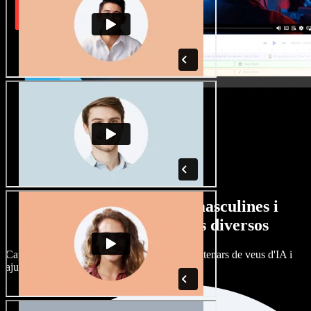
Gran varietat de veus masculines i
femenines amb accents diversos
Cap projecte ha de sonar igual. Tria entre centenars de veus d'IA i
ajusta'n l’accent.