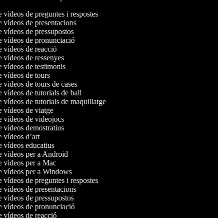
e vídeos de preguntes i respostes
e vídeos de presentacions
de vídeos de pressupostos
de vídeos de pronunciació
e vídeos de reacció
de vídeos de ressenyes
e vídeos de testimonis
e vídeos de tours
e vídeos de tours de cases
e vídeos de tutorials de ball
e vídeos de tutorials de maquillatge
e vídeos de viatge
de vídeos de videojocs
de vídeos demostratius
e vídeos d’art
e vídeos educatius
de vídeos per a Android
de vídeos per a Mac
de vídeos per a Windows
e vídeos de preguntes i respostes
e vídeos de presentacions
de vídeos de pressupostos
de vídeos de pronunciació
e vídeos de reacció