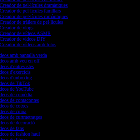
Creador de pel·lícules dramàtiques
Creador de pel·lícules familiars
Creador de pel·lícules romàntiques
Creador de tràilers de pel·lícules
Creador de vlogs
Creador de vídeos ASMR
Creador de vídeos DIY
Creador de vídeos amb fotos
ídeos amb pantalla verda
ídeos amb veu en off
ídeos d'entrevistes
ídeos d'exercicis
ídeos d'unboxing
ídeos de TikTok
vídeos de YouTube
ídeos de comèdia
ídeos de contacontes
ídeos de cotxes
ídeos de cuina
ídeos de curtmetratges
ídeos de decoració
ídeos de fans
ídeos de fashion haul
ídeos de fitness