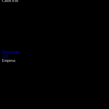
Casos d'ús
Descarrega
API
Empresa