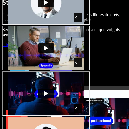
Studio.
Crea dobl. de veu, afegeix imatges, àudio, vídeos lliures de drets,
clona veus i munta projectes multimèdia complets.
Sense corba d’aprenentatge, tot al navegador: crea el que vulguis
sense els límits de sempre.
Obre l'Studio