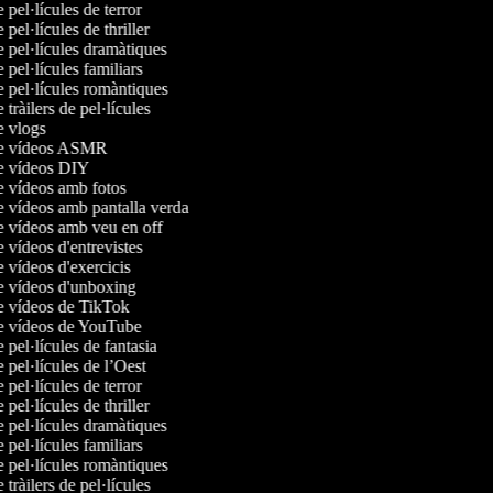
e pel·lícules de terror
e pel·lícules de thriller
e pel·lícules dramàtiques
e pel·lícules familiars
e pel·lícules romàntiques
e tràilers de pel·lícules
de vlogs
 de vídeos ASMR
de vídeos DIY
de vídeos amb fotos
de vídeos amb pantalla verda
de vídeos amb veu en off
e vídeos d'entrevistes
e vídeos d'exercicis
de vídeos d'unboxing
de vídeos de TikTok
de vídeos de YouTube
e pel·lícules de fantasia
e pel·lícules de l’Oest
e pel·lícules de terror
e pel·lícules de thriller
e pel·lícules dramàtiques
e pel·lícules familiars
e pel·lícules romàntiques
e tràilers de pel·lícules