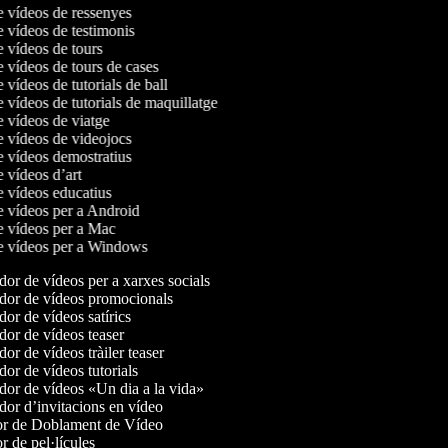
de vídeos de ressenyes
e vídeos de testimonis
e vídeos de tours
e vídeos de tours de cases
e vídeos de tutorials de ball
e vídeos de tutorials de maquillatge
e vídeos de viatge
de vídeos de videojocs
de vídeos demostratius
e vídeos d’art
e vídeos educatius
de vídeos per a Android
de vídeos per a Mac
de vídeos per a Windows
or de vídeos per a xarxes socials
or de vídeos promocionals
or de vídeos satírics
or de vídeos teaser
or de vídeos tràiler teaser
or de vídeos tutorials
or de vídeos «Un dia a la vida»
or d’invitacions en vídeo
r de Doblament de Vídeo
 de pel·lícules