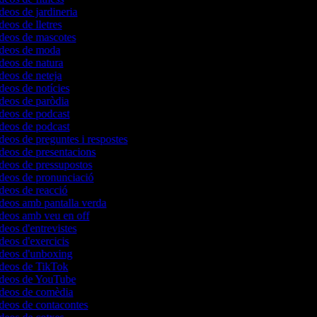
ídeos de jardineria
deos de lletres
ídeos de mascotes
vídeos de moda
ídeos de natura
ídeos de neteja
ídeos de notícies
ídeos de paròdia
ídeos de podcast
ídeos de podcast
ídeos de preguntes i respostes
ídeos de presentacions
ídeos de pressupostos
ídeos de pronunciació
ídeos de reacció
ídeos amb pantalla verda
ídeos amb veu en off
ídeos d'entrevistes
ídeos d'exercicis
ídeos d'unboxing
ídeos de TikTok
vídeos de YouTube
ídeos de comèdia
ídeos de contacontes