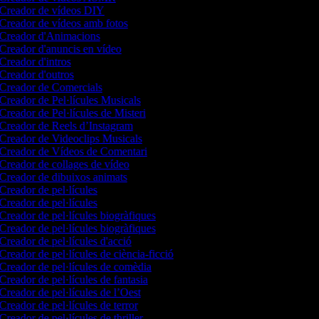
Creador de vídeos DIY
Creador de vídeos amb fotos
Creador d'Animacions
Creador d'anuncis en vídeo
Creador d'intros
Creador d'outros
Creador de Comercials
Creador de Pel·lícules Musicals
Creador de Pel·lícules de Misteri
Creador de Reels d’Instagram
Creador de Videoclips Musicals
Creador de Vídeos de Comentari
Creador de collages de vídeo
Creador de dibuixos animats
Creador de pel·lícules
Creador de pel·lícules
Creador de pel·lícules biogràfiques
Creador de pel·lícules biogràfiques
Creador de pel·lícules d'acció
Creador de pel·lícules de ciència-ficció
Creador de pel·lícules de comèdia
Creador de pel·lícules de fantasia
Creador de pel·lícules de l’Oest
Creador de pel·lícules de terror
Creador de pel·lícules de thriller