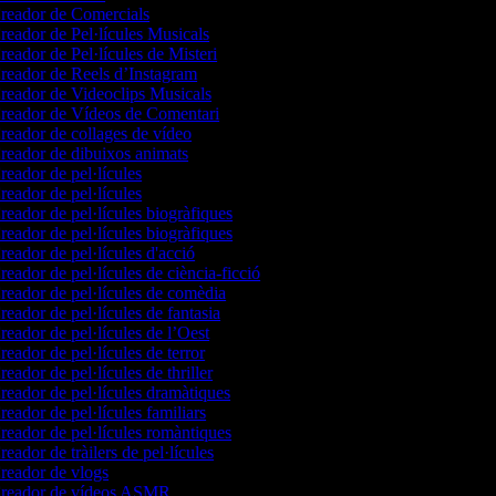
reador de Comercials
eador de Pel·lícules Musicals
eador de Pel·lícules de Misteri
eador de Reels d’Instagram
eador de Videoclips Musicals
reador de Vídeos de Comentari
eador de collages de vídeo
eador de dibuixos animats
eador de pel·lícules
eador de pel·lícules
eador de pel·lícules biogràfiques
eador de pel·lícules biogràfiques
eador de pel·lícules d'acció
eador de pel·lícules de ciència-ficció
eador de pel·lícules de comèdia
eador de pel·lícules de fantasia
eador de pel·lícules de l’Oest
eador de pel·lícules de terror
eador de pel·lícules de thriller
eador de pel·lícules dramàtiques
eador de pel·lícules familiars
eador de pel·lícules romàntiques
eador de tràilers de pel·lícules
reador de vlogs
reador de vídeos ASMR