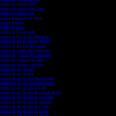
reador de vídeos DIY
eador de vídeos amb fotos
reador d'Animacions
eador d'anuncis en vídeo
eador d'intros
eador d'outros
reador de Comercials
eador de Pel·lícules Musicals
eador de Pel·lícules de Misteri
eador de Reels d’Instagram
eador de Videoclips Musicals
reador de Vídeos de Comentari
eador de collages de vídeo
eador de dibuixos animats
eador de pel·lícules
eador de pel·lícules
eador de pel·lícules biogràfiques
eador de pel·lícules biogràfiques
eador de pel·lícules d'acció
eador de pel·lícules de ciència-ficció
eador de pel·lícules de comèdia
eador de pel·lícules de fantasia
eador de pel·lícules de l’Oest
eador de pel·lícules de terror
eador de pel·lícules de thriller