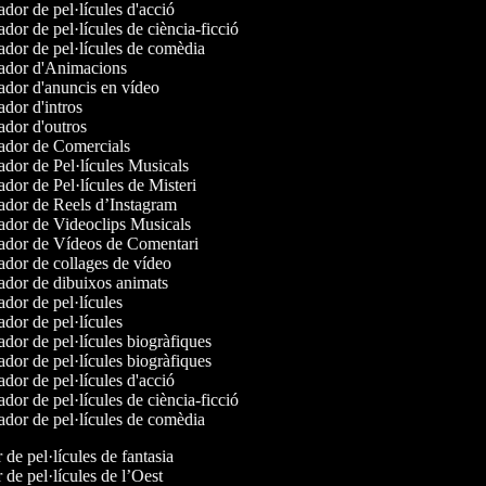
dor de pel·lícules d'acció
dor de pel·lícules de ciència-ficció
dor de pel·lícules de comèdia
dor d'Animacions
dor d'anuncis en vídeo
dor d'intros
dor d'outros
dor de Comercials
dor de Pel·lícules Musicals
dor de Pel·lícules de Misteri
dor de Reels d’Instagram
dor de Videoclips Musicals
dor de Vídeos de Comentari
dor de collages de vídeo
dor de dibuixos animats
dor de pel·lícules
dor de pel·lícules
dor de pel·lícules biogràfiques
dor de pel·lícules biogràfiques
dor de pel·lícules d'acció
dor de pel·lícules de ciència-ficció
dor de pel·lícules de comèdia
r de pel·lícules de fantasia
r de pel·lícules de l’Oest