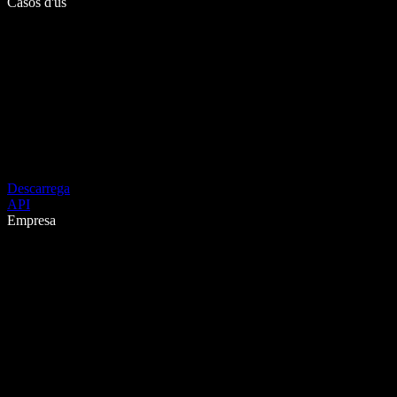
Casos d'ús
Descarrega
API
Empresa