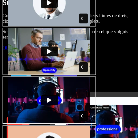
Studio.
Crea dobl. de veu, afegeix imatges, àudio, vídeos lliures de drets,
clona veus i munta projectes multimèdia complets.
Sense corba d’aprenentatge, tot al navegador: crea el que vulguis
sense els límits de sempre.
Obre l'Studio