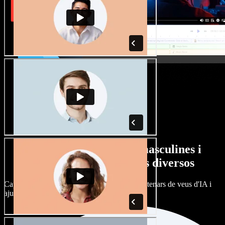
Gran varietat de veus masculines i
femenines amb accents diversos
Cap projecte ha de sonar igual. Tria entre centenars de veus d'IA i
ajusta'n l’accent.