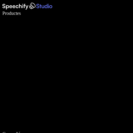
Escriu 5× més ràpid amb la veu
Productes
Més informació