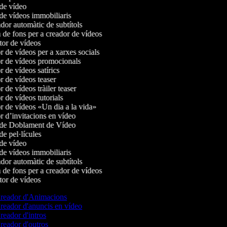
de vídeo
de vídeos immobiliaris
or automàtic de subtítols
de fons per a creador de vídeos
or de vídeos
 de vídeos per a xarxes socials
 de vídeos promocionals
de vídeos satírics
 de vídeos teaser
de vídeos tràiler teaser
de vídeos tutorials
 de vídeos «Un dia a la vida»
 d’invitacions en vídeo
de Doblament de Vídeo
e pel·lícules
de vídeo
de vídeos immobiliaris
or automàtic de subtítols
de fons per a creador de vídeos
or de vídeos
reador d'Animacions
eador d'anuncis en vídeo
eador d'intros
eador d'outros