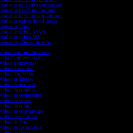
eador de pel·lícules dramàtiques
eador de pel·lícules familiars
eador de pel·lícules romàntiques
eador de tràilers de pel·lícules
reador de vlogs
reador de vídeos ASMR
reador de vídeos DIY
eador de vídeos amb fotos
 vídeos amb pantalla verda
 vídeos amb veu en off
 vídeos d'entrevistes
 vídeos d'exercicis
 vídeos d'unboxing
e vídeos de TikTok
e vídeos de YouTube
e vídeos de comèdia
 vídeos de contacontes
 vídeos de cotxes
 vídeos de cuina
 vídeos de curtmetratges
 vídeos de decoració
 vídeos de fans
 vídeos de fashion haul
 vídeos de fitness