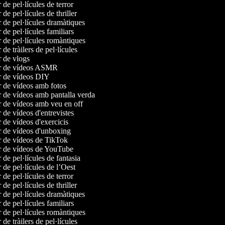
r de pel·lícules de terror
 de pel·lícules de thriller
r de pel·lícules dramàtiques
r de pel·lícules familiars
r de pel·lícules romàntiques
r de tràilers de pel·lícules
r de vlogs
or de vídeos ASMR
or de vídeos DIY
r de vídeos amb fotos
r de vídeos amb pantalla verda
r de vídeos amb veu en off
r de vídeos d'entrevistes
r de vídeos d'exercicis
r de vídeos d'unboxing
r de vídeos de TikTok
or de vídeos de YouTube
r de pel·lícules de fantasia
r de pel·lícules de l’Oest
r de pel·lícules de terror
 de pel·lícules de thriller
r de pel·lícules dramàtiques
r de pel·lícules familiars
r de pel·lícules romàntiques
r de tràilers de pel·lícules