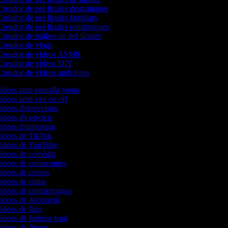
reador de pel·lícules dramàtiques
reador de pel·lícules familiars
reador de pel·lícules romàntiques
reador de tràilers de pel·lícules
reador de vlogs
reador de vídeos ASMR
reador de vídeos DIY
reador de vídeos amb fotos
vídeos amb pantalla verda
 vídeos amb veu en off
vídeos d'entrevistes
vídeos d'exercicis
 vídeos d'unboxing
 vídeos de TikTok
 vídeos de YouTube
 vídeos de comèdia
vídeos de contacontes
vídeos de cotxes
vídeos de cuina
vídeos de curtmetratges
vídeos de decoració
vídeos de fans
vídeos de fashion haul
vídeos de fitness