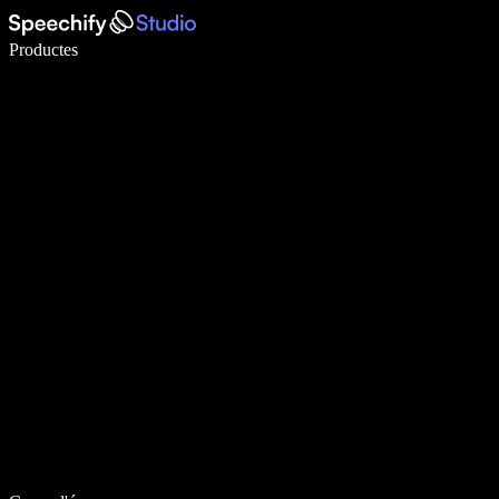
Escriu 5× més ràpid amb la veu
Productes
Més informació