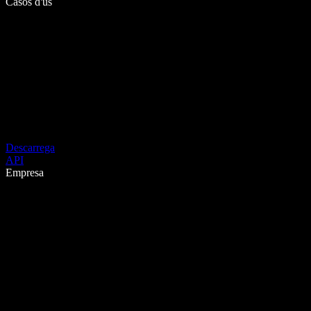
Casos d'ús
Descarrega
API
Empresa