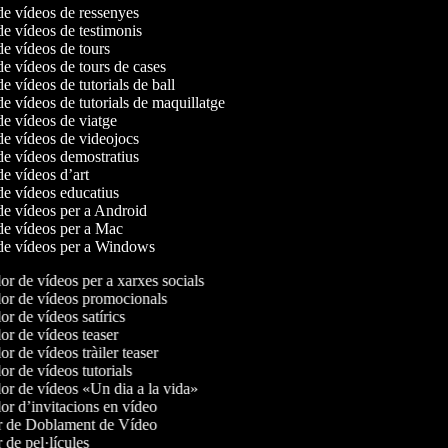
 de vídeos de ressenyes
 de vídeos de testimonis
 de vídeos de tours
 de vídeos de tours de cases
 de vídeos de tutorials de ball
 de vídeos de tutorials de maquillatge
 de vídeos de viatge
 de vídeos de videojocs
 de vídeos demostratius
 de vídeos d’art
 de vídeos educatius
 de vídeos per a Android
 de vídeos per a Mac
r de vídeos per a Windows
 de vídeos per a xarxes socials
r de vídeos promocionals
 de vídeos satírics
 de vídeos teaser
 de vídeos tràiler teaser
 de vídeos tutorials
r de vídeos «Un dia a la vida»
 d’invitacions en vídeo
 de Doblament de Vídeo
de pel·lícules