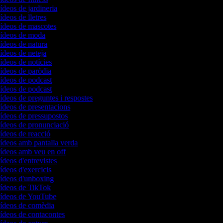
vídeos de jardineria
vídeos de lletres
 vídeos de mascotes
 vídeos de moda
vídeos de natura
vídeos de neteja
vídeos de notícies
vídeos de paròdia
 vídeos de podcast
 vídeos de podcast
vídeos de preguntes i respostes
vídeos de presentacions
vídeos de pressupostos
 vídeos de pronunciació
vídeos de reacció
vídeos amb pantalla verda
 vídeos amb veu en off
vídeos d'entrevistes
vídeos d'exercicis
 vídeos d'unboxing
 vídeos de TikTok
 vídeos de YouTube
 vídeos de comèdia
vídeos de contacontes