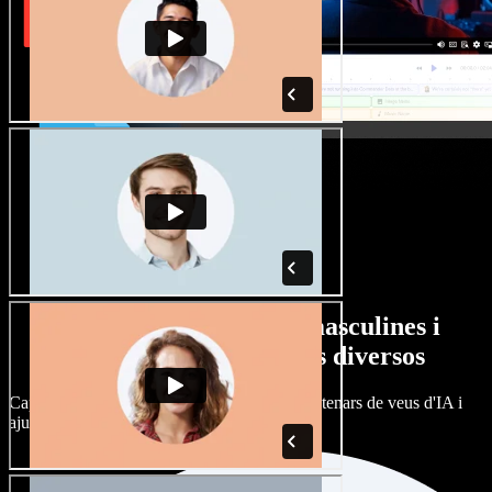
Gran varietat de veus masculines i
femenines amb accents diversos
Cap projecte ha de sonar igual. Tria entre centenars de veus d'IA i
ajusta'n l’accent.