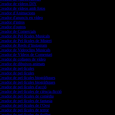
reador de vídeos DIY
reador de vídeos amb fotos
reador d'Animacions
reador d'anuncis en vídeo
reador d'intros
reador d'outros
reador de Comercials
reador de Pel·lícules Musicals
reador de Pel·lícules de Misteri
reador de Reels d’Instagram
reador de Videoclips Musicals
reador de Vídeos de Comentari
reador de collages de vídeo
reador de dibuixos animats
reador de pel·lícules
reador de pel·lícules
reador de pel·lícules biogràfiques
reador de pel·lícules biogràfiques
reador de pel·lícules d'acció
reador de pel·lícules de ciència-ficció
reador de pel·lícules de comèdia
reador de pel·lícules de fantasia
reador de pel·lícules de l’Oest
reador de pel·lícules de terror
reador de pel·lícules de thriller