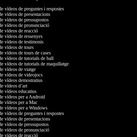
 de vídeos de preguntes i respostes
 de vídeos de presentacions
 de vídeos de pressupostos
 de vídeos de pronunciació
 de vídeos de reacció
 de vídeos de ressenyes
 de vídeos de testimonis
 de vídeos de tours
 de vídeos de tours de cases
 de vídeos de tutorials de ball
 de vídeos de tutorials de maquillatge
 de vídeos de viatge
 de vídeos de videojocs
 de vídeos demostratius
 de vídeos d’art
 de vídeos educatius
 de vídeos per a Android
 de vídeos per a Mac
r de vídeos per a Windows
 de vídeos de preguntes i respostes
 de vídeos de presentacions
 de vídeos de pressupostos
 de vídeos de pronunciació
 de vídeos de reacció