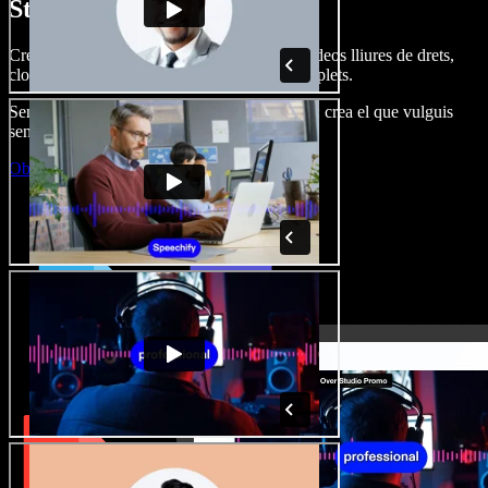
Studio.
Crea dobl. de veu, afegeix imatges, àudio, vídeos lliures de drets,
clona veus i munta projectes multimèdia complets.
Sense corba d’aprenentatge, tot al navegador: crea el que vulguis
sense els límits de sempre.
Obre l'Studio