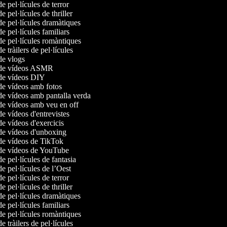
 de pel·lícules de terror
de pel·lícules de thriller
 de pel·lícules dramàtiques
 de pel·lícules familiars
 de pel·lícules romàntiques
de tràilers de pel·lícules
 de vlogs
r de vídeos ASMR
r de vídeos DIY
 de vídeos amb fotos
 de vídeos amb pantalla verda
 de vídeos amb veu en off
 de vídeos d'entrevistes
 de vídeos d'exercicis
 de vídeos d'unboxing
 de vídeos de TikTok
r de vídeos de YouTube
 de pel·lícules de fantasia
 de pel·lícules de l’Oest
 de pel·lícules de terror
de pel·lícules de thriller
 de pel·lícules dramàtiques
 de pel·lícules familiars
 de pel·lícules romàntiques
de tràilers de pel·lícules