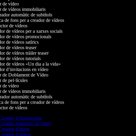
 de vídeo
 de vídeos immobiliaris
dor automàtic de subtítols
 de fons per a creador de vídeos
tor de vídeos
r de vídeos per a xarxes socials
r de vídeos promocionals
r de vídeos satírics
r de vídeos teaser
r de vídeos tràiler teaser
r de vídeos tutorials
r de vídeos «Un dia a la vida»
r d’invitacions en vídeo
r de Doblament de Vídeo
 de pel·lícules
 de vídeo
 de vídeos immobiliaris
dor automàtic de subtítols
 de fons per a creador de vídeos
tor de vídeos
reador d'Animacions
reador d'anuncis en vídeo
reador d'intros
reador d'outros