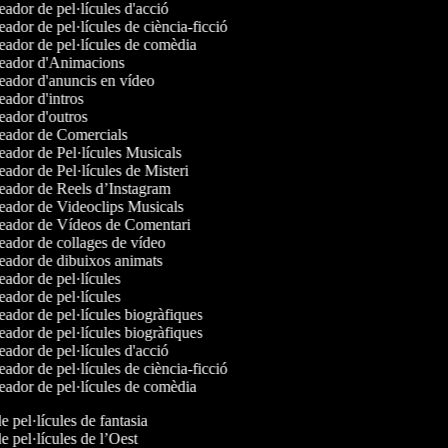
ador de pel·lícules d'acció
ador de pel·lícules de ciència-ficció
ador de pel·lícules de comèdia
ador d'Animacions
ador d'anuncis en vídeo
ador d'intros
ador d'outros
ador de Comercials
ador de Pel·lícules Musicals
ador de Pel·lícules de Misteri
ador de Reels d’Instagram
ador de Videoclips Musicals
ador de Vídeos de Comentari
ador de collages de vídeo
ador de dibuixos animats
ador de pel·lícules
ador de pel·lícules
ador de pel·lícules biogràfiques
ador de pel·lícules biogràfiques
ador de pel·lícules d'acció
ador de pel·lícules de ciència-ficció
ador de pel·lícules de comèdia
de pel·lícules de fantasia
de pel·lícules de l’Oest