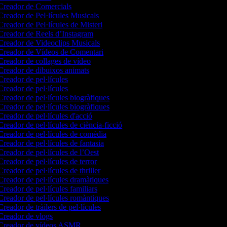
reador de Comercials
reador de Pel·lícules Musicals
reador de Pel·lícules de Misteri
reador de Reels d’Instagram
reador de Videoclips Musicals
reador de Vídeos de Comentari
reador de collages de vídeo
reador de dibuixos animats
reador de pel·lícules
reador de pel·lícules
reador de pel·lícules biogràfiques
reador de pel·lícules biogràfiques
reador de pel·lícules d'acció
reador de pel·lícules de ciència-ficció
reador de pel·lícules de comèdia
reador de pel·lícules de fantasia
reador de pel·lícules de l’Oest
reador de pel·lícules de terror
reador de pel·lícules de thriller
reador de pel·lícules dramàtiques
reador de pel·lícules familiars
reador de pel·lícules romàntiques
reador de tràilers de pel·lícules
reador de vlogs
reador de vídeos ASMR