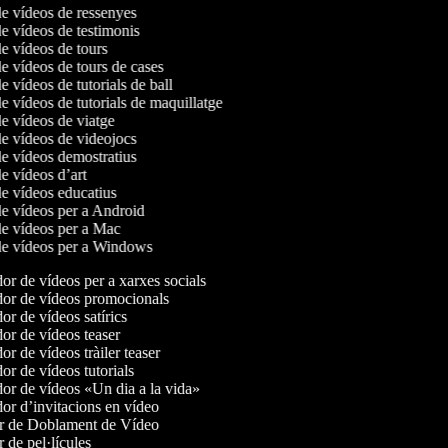
de vídeos de ressenyes
de vídeos de testimonis
de vídeos de tours
de vídeos de tours de cases
de vídeos de tutorials de ball
de vídeos de tutorials de maquillatge
de vídeos de viatge
de vídeos de videojocs
de vídeos demostratius
de vídeos d’art
de vídeos educatius
de vídeos per a Android
 de vídeos per a Mac
 de vídeos per a Windows
r de vídeos per a xarxes socials
r de vídeos promocionals
r de vídeos satírics
r de vídeos teaser
r de vídeos tràiler teaser
r de vídeos tutorials
r de vídeos «Un dia a la vida»
r d’invitacions en vídeo
r de Doblament de Vídeo
 de pel·lícules