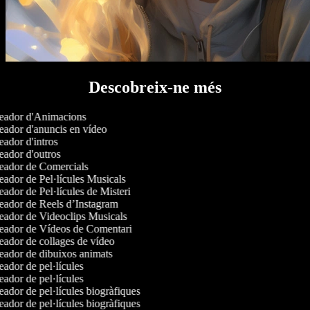
Descobreix-ne més
ador d'Animacions
ador d'anuncis en vídeo
ador d'intros
ador d'outros
ador de Comercials
ador de Pel·lícules Musicals
ador de Pel·lícules de Misteri
ador de Reels d’Instagram
ador de Videoclips Musicals
ador de Vídeos de Comentari
ador de collages de vídeo
ador de dibuixos animats
ador de pel·lícules
ador de pel·lícules
ador de pel·lícules biogràfiques
ador de pel·lícules biogràfiques