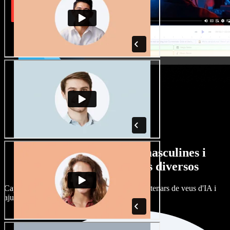
Gran varietat de veus masculines i
femenines amb accents diversos
Cap projecte ha de sonar igual. Tria entre centenars de veus d'IA i
ajusta'n l’accent.