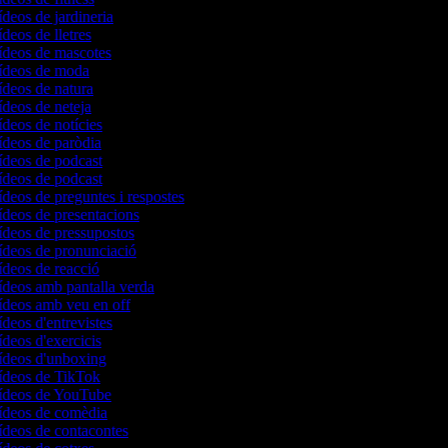
ídeos de jardineria
ídeos de lletres
vídeos de mascotes
vídeos de moda
vídeos de natura
vídeos de neteja
ídeos de notícies
vídeos de paròdia
vídeos de podcast
vídeos de podcast
ídeos de preguntes i respostes
vídeos de presentacions
vídeos de pressupostos
vídeos de pronunciació
vídeos de reacció
vídeos amb pantalla verda
vídeos amb veu en off
ídeos d'entrevistes
ídeos d'exercicis
vídeos d'unboxing
vídeos de TikTok
vídeos de YouTube
vídeos de comèdia
vídeos de contacontes