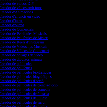
reador de vídeos DIY
reador de vídeos amb fotos
reador d'Animacions
reador d'anuncis en vídeo
reador d'intros
reador d'outros
reador de Comercials
reador de Pel·lícules Musicals
reador de Pel·lícules de Misteri
reador de Reels d’Instagram
reador de Videoclips Musicals
reador de Vídeos de Comentari
reador de collages de vídeo
reador de dibuixos animats
reador de pel·lícules
reador de pel·lícules
reador de pel·lícules biogràfiques
reador de pel·lícules biogràfiques
reador de pel·lícules d'acció
reador de pel·lícules de ciència-ficció
reador de pel·lícules de comèdia
reador de pel·lícules de fantasia
reador de pel·lícules de l’Oest
reador de pel·lícules de terror
reador de pel·lícules de thriller