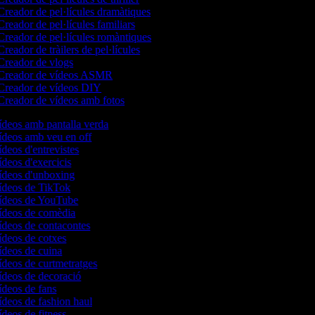
reador de pel·lícules dramàtiques
reador de pel·lícules familiars
reador de pel·lícules romàntiques
reador de tràilers de pel·lícules
reador de vlogs
reador de vídeos ASMR
reador de vídeos DIY
reador de vídeos amb fotos
vídeos amb pantalla verda
vídeos amb veu en off
ídeos d'entrevistes
ídeos d'exercicis
vídeos d'unboxing
vídeos de TikTok
vídeos de YouTube
vídeos de comèdia
vídeos de contacontes
vídeos de cotxes
vídeos de cuina
vídeos de curtmetratges
vídeos de decoració
vídeos de fans
vídeos de fashion haul
ídeos de fitness