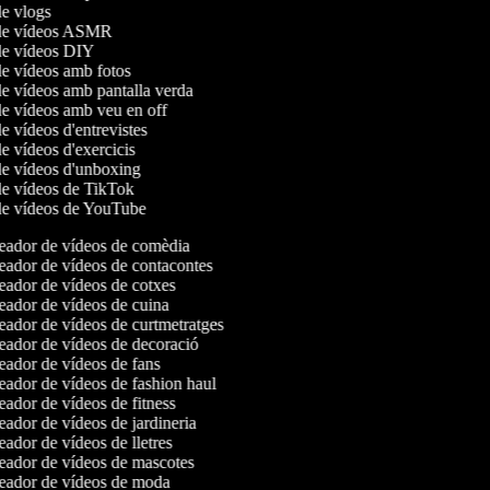
 de vlogs
 de vídeos ASMR
 de vídeos DIY
 de vídeos amb fotos
de vídeos amb pantalla verda
 de vídeos amb veu en off
de vídeos d'entrevistes
de vídeos d'exercicis
 de vídeos d'unboxing
 de vídeos de TikTok
 de vídeos de YouTube
ador de vídeos de comèdia
ador de vídeos de contacontes
ador de vídeos de cotxes
ador de vídeos de cuina
ador de vídeos de curtmetratges
ador de vídeos de decoració
ador de vídeos de fans
ador de vídeos de fashion haul
ador de vídeos de fitness
ador de vídeos de jardineria
ador de vídeos de lletres
ador de vídeos de mascotes
ador de vídeos de moda