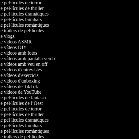
de pel·lícules de terror
de pel·lícules de thriller
de pel·lícules dramàtiques
de pel·lícules familiars
de pel·lícules romàntiques
de tràilers de pel·lícules
 de vlogs
 de vídeos ASMR
 de vídeos DIY
 de vídeos amb fotos
de vídeos amb pantalla verda
 de vídeos amb veu en off
de vídeos d'entrevistes
de vídeos d'exercicis
 de vídeos d'unboxing
 de vídeos de TikTok
 de vídeos de YouTube
de pel·lícules de fantasia
de pel·lícules de l’Oest
de pel·lícules de terror
de pel·lícules de thriller
de pel·lícules dramàtiques
de pel·lícules familiars
de pel·lícules romàntiques
de tràilers de pel·lícules