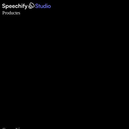
Escriu 5× més ràpid amb la veu
Productes
Més informació