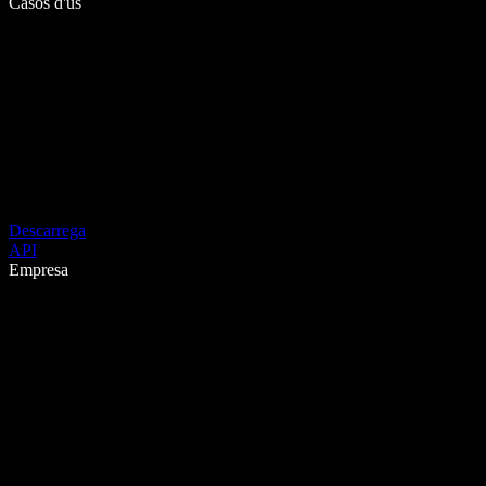
Casos d'ús
Descarrega
API
Empresa