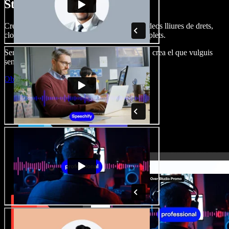
Studio.
Crea dobl. de veu, afegeix imatges, àudio, vídeos lliures de drets,
clona veus i munta projectes multimèdia complets.
Sense corba d’aprenentatge, tot al navegador: crea el que vulguis
sense els límits de sempre.
Obre l'Studio