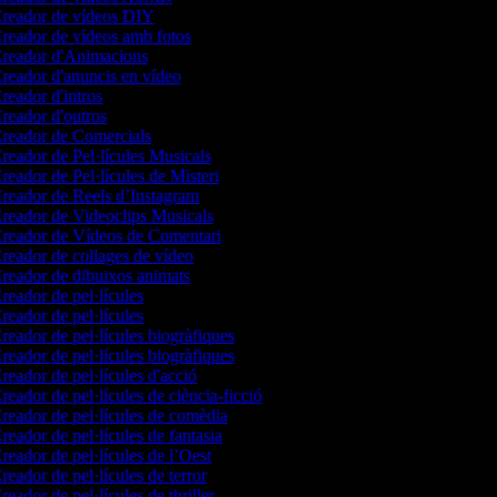
reador de vídeos DIY
reador de vídeos amb fotos
reador d'Animacions
reador d'anuncis en vídeo
reador d'intros
reador d'outros
reador de Comercials
reador de Pel·lícules Musicals
reador de Pel·lícules de Misteri
reador de Reels d’Instagram
reador de Videoclips Musicals
reador de Vídeos de Comentari
reador de collages de vídeo
reador de dibuixos animats
reador de pel·lícules
reador de pel·lícules
reador de pel·lícules biogràfiques
reador de pel·lícules biogràfiques
reador de pel·lícules d'acció
eador de pel·lícules de ciència-ficció
reador de pel·lícules de comèdia
eador de pel·lícules de fantasia
reador de pel·lícules de l’Oest
eador de pel·lícules de terror
eador de pel·lícules de thriller