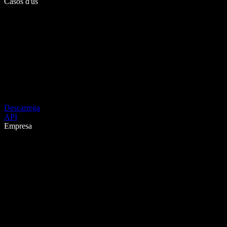
Casos d'ús
Descarrega
API
Empresa