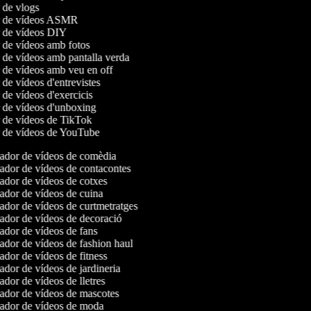
r de vlogs
or de vídeos ASMR
r de vídeos DIY
r de vídeos amb fotos
r de vídeos amb pantalla verda
r de vídeos amb veu en off
r de vídeos d'entrevistes
r de vídeos d'exercicis
r de vídeos d'unboxing
r de vídeos de TikTok
r de vídeos de YouTube
dor de vídeos de comèdia
dor de vídeos de contacontes
dor de vídeos de cotxes
dor de vídeos de cuina
dor de vídeos de curtmetratges
dor de vídeos de decoració
dor de vídeos de fans
dor de vídeos de fashion haul
dor de vídeos de fitness
dor de vídeos de jardineria
dor de vídeos de lletres
dor de vídeos de mascotes
dor de vídeos de moda