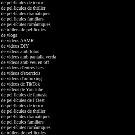
 de pel·lícules de terror
 de pel·lícules de thriller
r de pel·lícules dramàtiques
 de pel·lícules familiars
r de pel·lícules romàntiques
 de tràilers de pel·lícules
r de vlogs
or de vídeos ASMR
r de vídeos DIY
r de vídeos amb fotos
r de vídeos amb pantalla verda
r de vídeos amb veu en off
r de vídeos d'entrevistes
r de vídeos d'exercicis
r de vídeos d'unboxing
r de vídeos de TikTok
r de vídeos de YouTube
 de pel·lícules de fantasia
 de pel·lícules de l’Oest
 de pel·lícules de terror
 de pel·lícules de thriller
r de pel·lícules dramàtiques
 de pel·lícules familiars
r de pel·lícules romàntiques
 de tràilers de pel·lícules