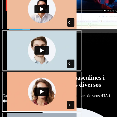
Gran varietat de veus masculines i
femenines amb accents diversos
Cap projecte ha de sonar igual. Tria entre centenars de veus d'IA i
ajusta'n l’accent.