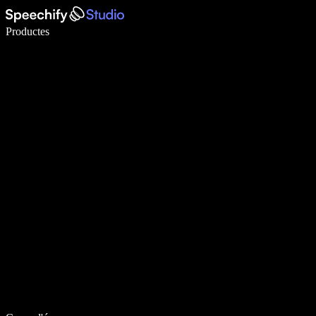
Escriu 5× més ràpid amb la veu
Productes
Més informació