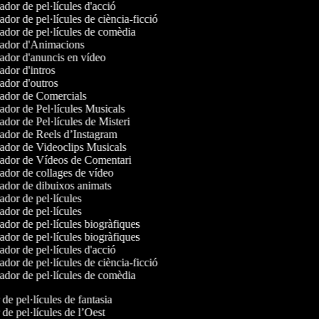
dor de pel·lícules d'acció
dor de pel·lícules de ciència-ficció
dor de pel·lícules de comèdia
ador d'Animacions
dor d'anuncis en vídeo
dor d'intros
dor d'outros
dor de Comercials
dor de Pel·lícules Musicals
dor de Pel·lícules de Misteri
dor de Reels d’Instagram
dor de Videoclips Musicals
dor de Vídeos de Comentari
dor de collages de vídeo
dor de dibuixos animats
dor de pel·lícules
dor de pel·lícules
dor de pel·lícules biogràfiques
dor de pel·lícules biogràfiques
dor de pel·lícules d'acció
dor de pel·lícules de ciència-ficció
dor de pel·lícules de comèdia
 de pel·lícules de fantasia
 de pel·lícules de l’Oest