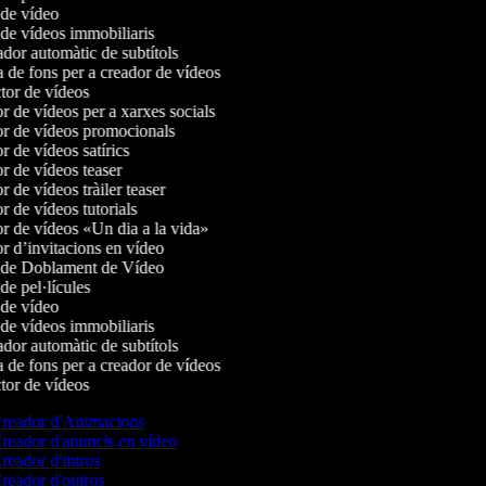
de vídeo
de vídeos immobiliaris
or automàtic de subtítols
de fons per a creador de vídeos
or de vídeos
 de vídeos per a xarxes socials
 de vídeos promocionals
 de vídeos satírics
 de vídeos teaser
 de vídeos tràiler teaser
 de vídeos tutorials
 de vídeos «Un dia a la vida»
 d’invitacions en vídeo
 de Doblament de Vídeo
e pel·lícules
de vídeo
de vídeos immobiliaris
or automàtic de subtítols
de fons per a creador de vídeos
or de vídeos
reador d'Animacions
reador d'anuncis en vídeo
reador d'intros
reador d'outros