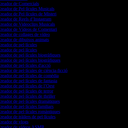
reador de Comercials
reador de Pel·lícules Musicals
reador de Pel·lícules de Misteri
reador de Reels d’Instagram
reador de Videoclips Musicals
reador de Vídeos de Comentari
reador de collages de vídeo
reador de dibuixos animats
reador de pel·lícules
reador de pel·lícules
reador de pel·lícules biogràfiques
reador de pel·lícules biogràfiques
reador de pel·lícules d'acció
eador de pel·lícules de ciència-ficció
reador de pel·lícules de comèdia
eador de pel·lícules de fantasia
reador de pel·lícules de l’Oest
eador de pel·lícules de terror
eador de pel·lícules de thriller
reador de pel·lícules dramàtiques
eador de pel·lícules familiars
reador de pel·lícules romàntiques
eador de tràilers de pel·lícules
reador de vlogs
reador de vídeos ASMR