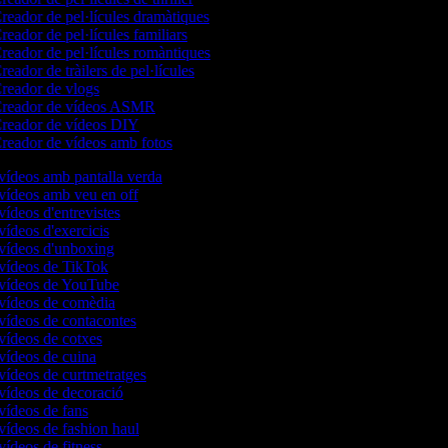
reador de pel·lícules dramàtiques
eador de pel·lícules familiars
reador de pel·lícules romàntiques
eador de tràilers de pel·lícules
reador de vlogs
reador de vídeos ASMR
reador de vídeos DIY
reador de vídeos amb fotos
 vídeos amb pantalla verda
 vídeos amb veu en off
vídeos d'entrevistes
 vídeos d'exercicis
 vídeos d'unboxing
 vídeos de TikTok
 vídeos de YouTube
 vídeos de comèdia
 vídeos de contacontes
 vídeos de cotxes
 vídeos de cuina
 vídeos de curtmetratges
 vídeos de decoració
 vídeos de fans
 vídeos de fashion haul
 vídeos de fitness