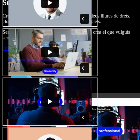
Studio.
Crea dobl. de veu, afegeix imatges, àudio, vídeos lliures de drets,
clona veus i munta projectes multimèdia complets.
Sense corba d’aprenentatge, tot al navegador: crea el que vulguis
sense els límits de sempre.
Obre l'Studio