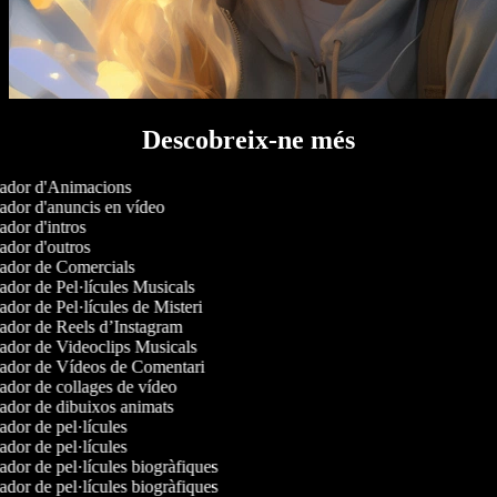
Descobreix-ne més
ador d'Animacions
dor d'anuncis en vídeo
dor d'intros
dor d'outros
dor de Comercials
dor de Pel·lícules Musicals
dor de Pel·lícules de Misteri
dor de Reels d’Instagram
dor de Videoclips Musicals
dor de Vídeos de Comentari
dor de collages de vídeo
dor de dibuixos animats
dor de pel·lícules
dor de pel·lícules
dor de pel·lícules biogràfiques
dor de pel·lícules biogràfiques