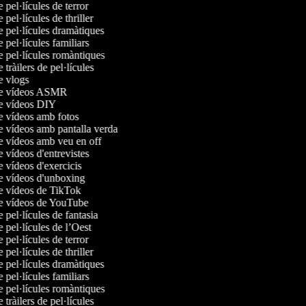
e pel·lícules de terror
e pel·lícules de thriller
e pel·lícules dramàtiques
e pel·lícules familiars
e pel·lícules romàntiques
e tràilers de pel·lícules
de vlogs
 de vídeos ASMR
de vídeos DIY
de vídeos amb fotos
de vídeos amb pantalla verda
de vídeos amb veu en off
e vídeos d'entrevistes
e vídeos d'exercicis
de vídeos d'unboxing
de vídeos de TikTok
de vídeos de YouTube
e pel·lícules de fantasia
e pel·lícules de l’Oest
e pel·lícules de terror
e pel·lícules de thriller
e pel·lícules dramàtiques
e pel·lícules familiars
e pel·lícules romàntiques
e tràilers de pel·lícules