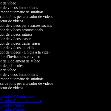
r de vídeo
r de vídeos immobiliaris
ador automàtic de subtítols
a de fons per a creador de vídeos
ctor de vídeos
or de vídeos per a xarxes socials
or de vídeos promocionals
r de vídeos satírics
or de vídeos teaser
r de vídeos tràiler teaser
or de vídeos tutorials
or de vídeos «Un dia a la vida»
or d’invitacions en vídeo
r de Doblament de Vídeo
 de pel·lícules
r de vídeo
r de vídeos immobiliaris
ador automàtic de subtítols
a de fons per a creador de vídeos
ctor de vídeos
Creador d'Animacions
Creador d'anuncis en vídeo
Creador d'intros
Creador d'outros