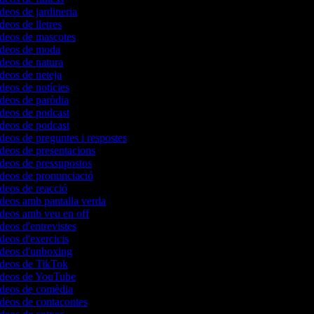
ídeos de jardineria
ídeos de lletres
ídeos de mascotes
vídeos de moda
ídeos de natura
ídeos de neteja
ídeos de notícies
ídeos de paròdia
ídeos de podcast
ídeos de podcast
ídeos de preguntes i respostes
ídeos de presentacions
ídeos de pressupostos
ídeos de pronunciació
ídeos de reacció
ídeos amb pantalla verda
ídeos amb veu en off
ídeos d'entrevistes
ídeos d'exercicis
vídeos d'unboxing
vídeos de TikTok
vídeos de YouTube
vídeos de comèdia
ídeos de contacontes