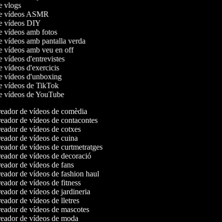
de vlogs
 de vídeos ASMR
de vídeos DIY
de vídeos amb fotos
de vídeos amb pantalla verda
de vídeos amb veu en off
e vídeos d'entrevistes
e vídeos d'exercicis
de vídeos d'unboxing
de vídeos de TikTok
de vídeos de YouTube
eador de vídeos de comèdia
eador de vídeos de contacontes
eador de vídeos de cotxes
eador de vídeos de cuina
eador de vídeos de curtmetratges
eador de vídeos de decoració
eador de vídeos de fans
eador de vídeos de fashion haul
ador de vídeos de fitness
ador de vídeos de jardineria
ador de vídeos de lletres
eador de vídeos de mascotes
eador de vídeos de moda