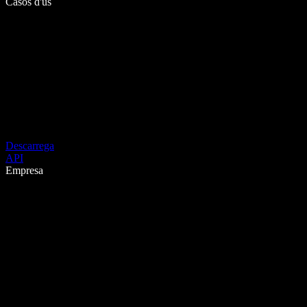
Casos d'ús
Descarrega
API
Empresa