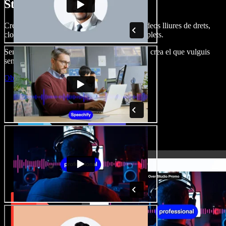
Studio.
Crea dobl. de veu, afegeix imatges, àudio, vídeos lliures de drets,
clona veus i munta projectes multimèdia complets.
Sense corba d’aprenentatge, tot al navegador: crea el que vulguis
sense els límits de sempre.
Obre l'Studio