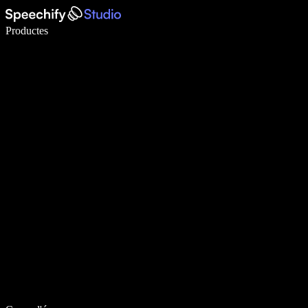
Escriu 5× més ràpid amb la veu
Productes
Més informació