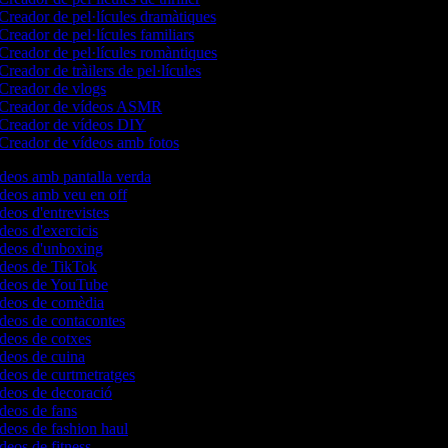
Creador de pel·lícules dramàtiques
Creador de pel·lícules familiars
Creador de pel·lícules romàntiques
Creador de tràilers de pel·lícules
Creador de vlogs
Creador de vídeos ASMR
Creador de vídeos DIY
Creador de vídeos amb fotos
ídeos amb pantalla verda
ídeos amb veu en off
ídeos d'entrevistes
ídeos d'exercicis
vídeos d'unboxing
vídeos de TikTok
vídeos de YouTube
vídeos de comèdia
ídeos de contacontes
ídeos de cotxes
ídeos de cuina
ídeos de curtmetratges
ídeos de decoració
ídeos de fans
ídeos de fashion haul
ídeos de fitness