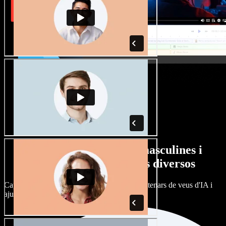
Gran varietat de veus masculines i
femenines amb accents diversos
Cap projecte ha de sonar igual. Tria entre centenars de veus d'IA i
ajusta'n l’accent.