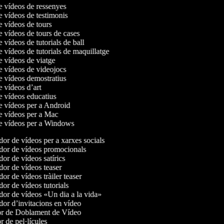
de vídeos de ressenyes
de vídeos de testimonis
de vídeos de tours
e vídeos de tours de cases
e vídeos de tutorials de ball
e vídeos de tutorials de maquillatge
de vídeos de viatge
de vídeos de videojocs
de vídeos demostratius
e vídeos d’art
de vídeos educatius
de vídeos per a Android
de vídeos per a Mac
de vídeos per a Windows
or de vídeos per a xarxes socials
or de vídeos promocionals
r de vídeos satírics
or de vídeos teaser
r de vídeos tràiler teaser
or de vídeos tutorials
or de vídeos «Un dia a la vida»
or d’invitacions en vídeo
r de Doblament de Vídeo
 de pel·lícules