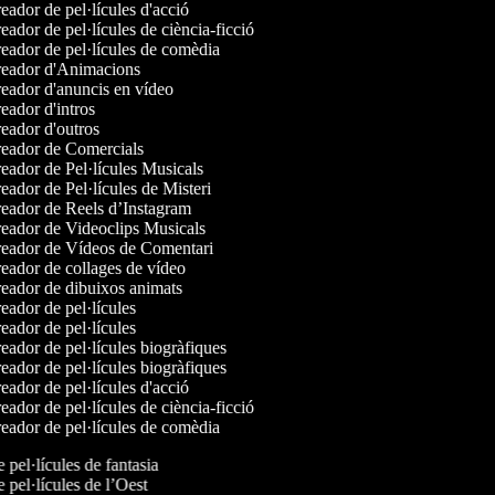
ador de pel·lícules d'acció
ador de pel·lícules de ciència-ficció
ador de pel·lícules de comèdia
eador d'Animacions
eador d'anuncis en vídeo
ador d'intros
eador d'outros
eador de Comercials
ador de Pel·lícules Musicals
ador de Pel·lícules de Misteri
eador de Reels d’Instagram
eador de Videoclips Musicals
eador de Vídeos de Comentari
eador de collages de vídeo
eador de dibuixos animats
ador de pel·lícules
ador de pel·lícules
ador de pel·lícules biogràfiques
ador de pel·lícules biogràfiques
ador de pel·lícules d'acció
ador de pel·lícules de ciència-ficció
ador de pel·lícules de comèdia
e pel·lícules de fantasia
e pel·lícules de l’Oest