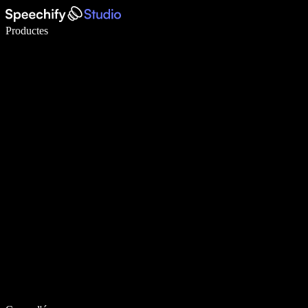
Escriu 5× més ràpid amb la veu
Productes
Més informació