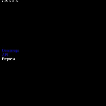
Casos d'ús
Descarrega
API
Empresa