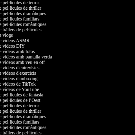
e pel·lícules de terror
e pel·lícules de thriller
e pel·lícules dramàtiques
e pel·lícules familiars
e pel·lícules romàntiques
e tràilers de pel·lícules
de vlogs
 de vídeos ASMR
de vídeos DIY
de vídeos amb fotos
de vídeos amb pantalla verda
de vídeos amb veu en off
e vídeos d'entrevistes
e vídeos d'exercicis
de vídeos d'unboxing
de vídeos de TikTok
de vídeos de YouTube
e pel·lícules de fantasia
e pel·lícules de l’Oest
e pel·lícules de terror
e pel·lícules de thriller
e pel·lícules dramàtiques
e pel·lícules familiars
e pel·lícules romàntiques
e tràilers de pel·lícules