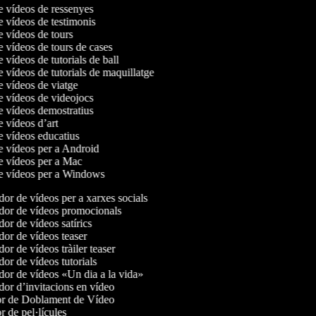
de vídeos de ressenyes
e vídeos de testimonis
de vídeos de tours
e vídeos de tours de cases
e vídeos de tutorials de ball
e vídeos de tutorials de maquillatge
de vídeos de viatge
de vídeos de videojocs
de vídeos demostratius
e vídeos d’art
de vídeos educatius
de vídeos per a Android
de vídeos per a Mac
de vídeos per a Windows
or de vídeos per a xarxes socials
or de vídeos promocionals
or de vídeos satírics
or de vídeos teaser
r de vídeos tràiler teaser
or de vídeos tutorials
or de vídeos «Un dia a la vida»
or d’invitacions en vídeo
r de Doblament de Vídeo
 de pel·lícules