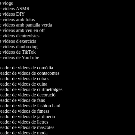
de vlogs
 de vídeos ASMR
de vídeos DIY
de vídeos amb fotos
de vídeos amb pantalla verda
de vídeos amb veu en off
e vídeos d'entrevistes
e vídeos d'exercicis
de vídeos d'unboxing
de vídeos de TikTok
de vídeos de YouTube
eador de vídeos de comèdia
eador de vídeos de contacontes
eador de vídeos de cotxes
eador de vídeos de cuina
eador de vídeos de curtmetratges
eador de vídeos de decoració
eador de vídeos de fans
eador de vídeos de fashion haul
ador de vídeos de fitness
ador de vídeos de jardineria
ador de vídeos de lletres
eador de vídeos de mascotes
eador de vídeos de moda