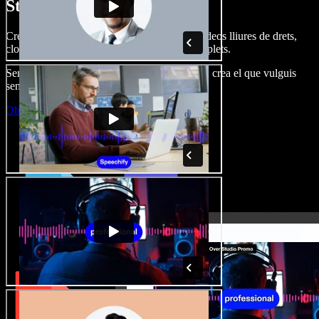
Studio.
Crea dobl. de veu, afegeix imatges, àudio, vídeos lliures de drets,
clona veus i munta projectes multimèdia complets.
Sense corba d’aprenentatge, tot al navegador: crea el que vulguis
sense els límits de sempre.
Obre l'Studio