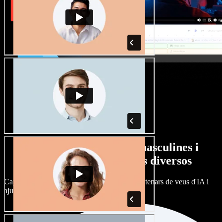
Gran varietat de veus masculines i
femenines amb accents diversos
Cap projecte ha de sonar igual. Tria entre centenars de veus d'IA i
ajusta'n l’accent.