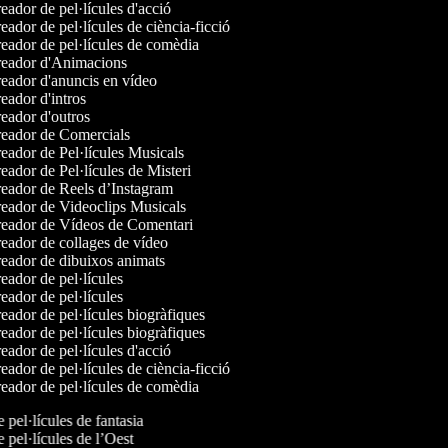
ador de pel·lícules d'acció
ador de pel·lícules de ciència-ficció
eador de pel·lícules de comèdia
eador d'Animacions
eador d'anuncis en vídeo
ador d'intros
eador d'outros
eador de Comercials
ador de Pel·lícules Musicals
ador de Pel·lícules de Misteri
eador de Reels d’Instagram
eador de Videoclips Musicals
eador de Vídeos de Comentari
eador de collages de vídeo
eador de dibuixos animats
ador de pel·lícules
ador de pel·lícules
ador de pel·lícules biogràfiques
ador de pel·lícules biogràfiques
ador de pel·lícules d'acció
ador de pel·lícules de ciència-ficció
eador de pel·lícules de comèdia
e pel·lícules de fantasia
e pel·lícules de l’Oest