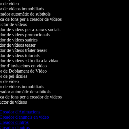
r de vídeo
r de vídeos immobiliaris
ador automàtic de subtítols
a de fons per a creador de vídeos
ctor de vídeos
or de vídeos per a xarxes socials
or de vídeos promocionals
or de vídeos satírics
or de vídeos teaser
r de vídeos tràiler teaser
or de vídeos tutorials
or de vídeos «Un dia a la vida»
or d’invitacions en vídeo
r de Doblament de Vídeo
 de pel·lícules
r de vídeo
r de vídeos immobiliaris
ador automàtic de subtítols
a de fons per a creador de vídeos
ctor de vídeos
Creador d'Animacions
Creador d'anuncis en vídeo
Creador d'intros
Creador d'outros