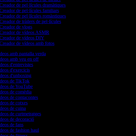
Creador de pel·lícules dramàtiques
Creador de pel·lícules familiars
Creador de pel·lícules romàntiques
Creador de tràilers de pel·lícules
Creador de vlogs
Creador de vídeos ASMR
Creador de vídeos DIY
Creador de vídeos amb fotos
ídeos amb pantalla verda
ídeos amb veu en off
ídeos d'entrevistes
ídeos d'exercicis
vídeos d'unboxing
vídeos de TikTok
vídeos de YouTube
vídeos de comèdia
ídeos de contacontes
ídeos de cotxes
ídeos de cuina
ídeos de curtmetratges
ídeos de decoració
ídeos de fans
ídeos de fashion haul
ídeos de fitness