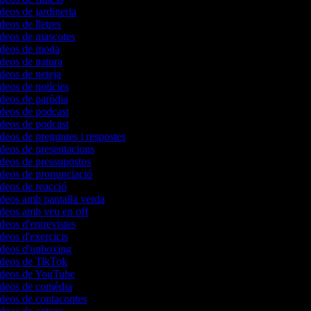
ídeos de jardineria
deos de lletres
ídeos de mascotes
vídeos de moda
ídeos de natura
ídeos de neteja
ídeos de notícies
ídeos de paròdia
ídeos de podcast
ídeos de podcast
ídeos de preguntes i respostes
ídeos de presentacions
ídeos de pressupostos
ídeos de pronunciació
ídeos de reacció
ídeos amb pantalla verda
ídeos amb veu en off
ídeos d'entrevistes
ídeos d'exercicis
vídeos d'unboxing
vídeos de TikTok
vídeos de YouTube
vídeos de comèdia
ídeos de contacontes