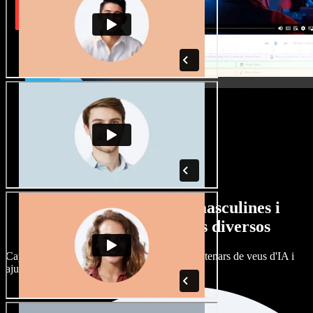
Gran varietat de veus masculines i
femenines amb accents diversos
Cap projecte ha de sonar igual. Tria entre centenars de veus d'IA i
ajusta'n l’accent.