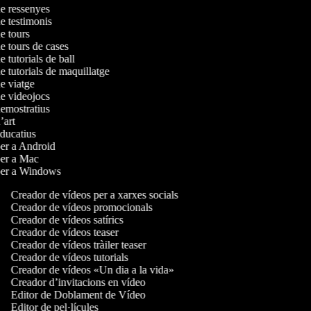
de ressenyes
de testimonis
de tours
de tours de cases
e tutorials de ball
de tutorials de maquillatge
de viatge
de videojocs
demostratius
d’art
educatius
 per a Android
 per a Mac
 per a Windows
Creador de vídeos per a xarxes socials
Creador de vídeos promocionals
Creador de vídeos satírics
Creador de vídeos teaser
Creador de vídeos tràiler teaser
Creador de vídeos tutorials
Creador de vídeos «Un dia a la vida»
Creador d’invitacions en vídeo
Editor de Doblament de Vídeo
Editor de pel·lícules