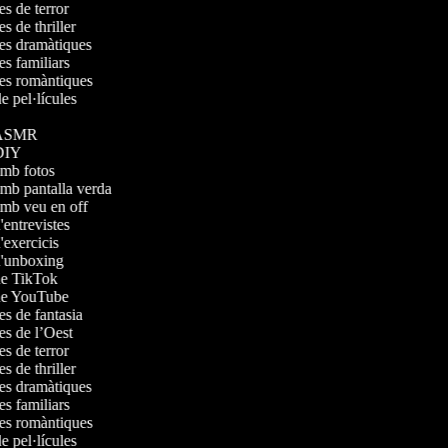
les de terror
es de thriller
ules dramàtiques
les familiars
ules romàntiques
 de pel·lícules
os ASMR
s DIY
 amb fotos
amb pantalla verda
 amb veu en off
d'entrevistes
d'exercicis
 d'unboxing
 de TikTok
 de YouTube
les de fantasia
les de l’Oest
les de terror
es de thriller
ules dramàtiques
les familiars
ules romàntiques
 de pel·lícules