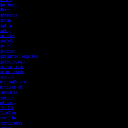
 jardineria
 lletres
e mascotes
de moda
e natura
e neteja
 notícies
e paròdia
e podcast
e podcast
 preguntes i respostes
e presentacions
e pressupostos
e pronunciació
e reacció
mb pantalla verda
mb veu en off
entrevistes
exercicis
'unboxing
de TikTok
de YouTube
de comèdia
e contacontes