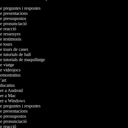
de preguntes i respostes
de presentacions
de pressupostos
 de pronunciació
de reacció
de ressenyes
de testimonis
de tours
de tours de cases
e tutorials de ball
de tutorials de maquillatge
de viatge
de videojocs
demostratius
d’art
educatius
 per a Android
 per a Mac
 per a Windows
de preguntes i respostes
de presentacions
de pressupostos
 de pronunciació
de reacció