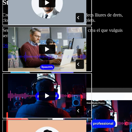
Studio.
Crea dobl. de veu, afegeix imatges, àudio, vídeos lliures de drets,
clona veus i munta projectes multimèdia complets.
Sense corba d’aprenentatge, tot al navegador: crea el que vulguis
sense els límits de sempre.
Obre l'Studio