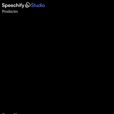
Escriu 5× més ràpid amb la veu
Productes
Més informació