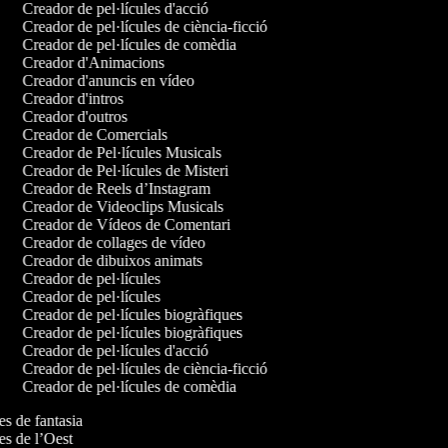
Creador de pel·lícules d'acció
Creador de pel·lícules de ciència-ficció
Creador de pel·lícules de comèdia
Creador d'Animacions
Creador d'anuncis en vídeo
Creador d'intros
Creador d'outros
Creador de Comercials
Creador de Pel·lícules Musicals
Creador de Pel·lícules de Misteri
Creador de Reels d’Instagram
Creador de Videoclips Musicals
Creador de Vídeos de Comentari
Creador de collages de vídeo
Creador de dibuixos animats
Creador de pel·lícules
Creador de pel·lícules
Creador de pel·lícules biogràfiques
Creador de pel·lícules biogràfiques
Creador de pel·lícules d'acció
Creador de pel·lícules de ciència-ficció
Creador de pel·lícules de comèdia
les de fantasia
les de l’Oest