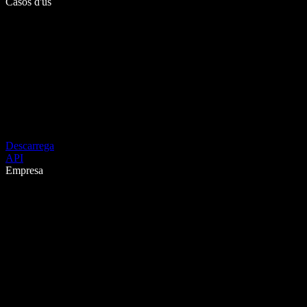
Casos d'ús
Descarrega
API
Empresa