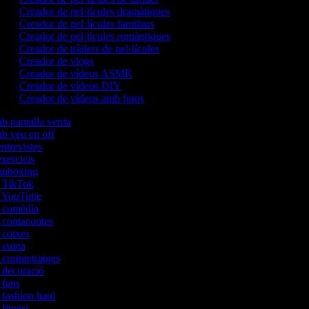
Creador de pel·lícules dramàtiques
Creador de pel·lícules familiars
Creador de pel·lícules romàntiques
Creador de tràilers de pel·lícules
Creador de vlogs
Creador de vídeos ASMR
Creador de vídeos DIY
Creador de vídeos amb fotos
mb pantalla verda
mb veu en off
entrevistes
exercicis
'unboxing
de TikTok
de YouTube
de comèdia
e contacontes
e cotxes
e cuina
e curtmetratges
e decoració
e fans
e fashion haul
 fitness