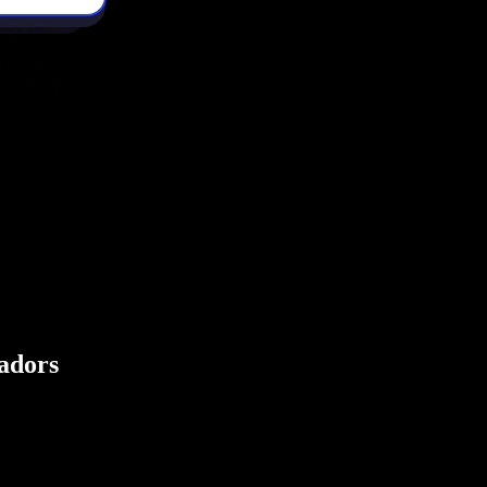
eadors