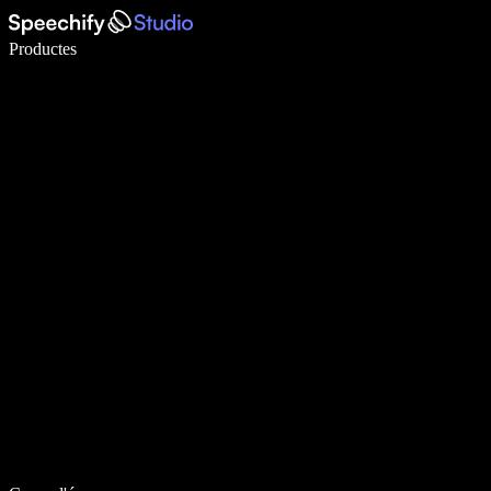
Escriu 5× més ràpid amb la veu
Productes
Més informació