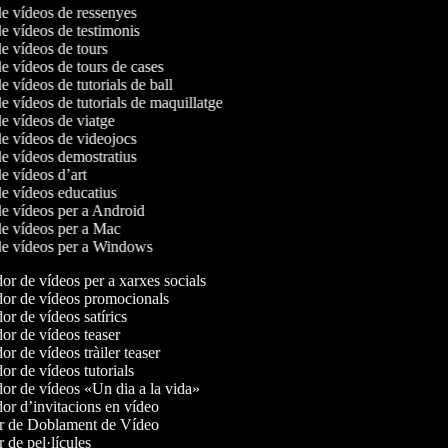
de vídeos de ressenyes
de vídeos de testimonis
de vídeos de tours
de vídeos de tours de cases
de vídeos de tutorials de ball
de vídeos de tutorials de maquillatge
de vídeos de viatge
de vídeos de videojocs
de vídeos demostratius
de vídeos d’art
de vídeos educatius
de vídeos per a Android
de vídeos per a Mac
 de vídeos per a Windows
r de vídeos per a xarxes socials
or de vídeos promocionals
r de vídeos satírics
r de vídeos teaser
r de vídeos tràiler teaser
r de vídeos tutorials
r de vídeos «Un dia a la vida»
r d’invitacions en vídeo
r de Doblament de Vídeo
 de pel·lícules