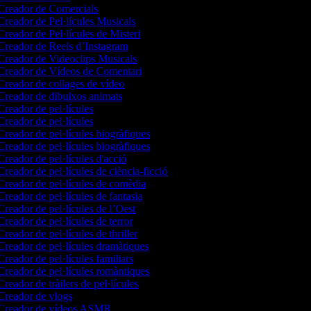
reador de Comercials
reador de Pel·lícules Musicals
reador de Pel·lícules de Misteri
reador de Reels d’Instagram
reador de Videoclips Musicals
reador de Vídeos de Comentari
reador de collages de vídeo
reador de dibuixos animats
reador de pel·lícules
reador de pel·lícules
reador de pel·lícules biogràfiques
reador de pel·lícules biogràfiques
reador de pel·lícules d'acció
reador de pel·lícules de ciència-ficció
reador de pel·lícules de comèdia
reador de pel·lícules de fantasia
reador de pel·lícules de l’Oest
reador de pel·lícules de terror
reador de pel·lícules de thriller
reador de pel·lícules dramàtiques
reador de pel·lícules familiars
reador de pel·lícules romàntiques
reador de tràilers de pel·lícules
reador de vlogs
Creador de vídeos ASMR