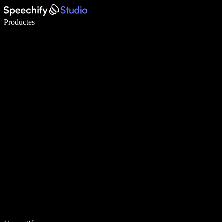
Escriu 5× més ràpid amb la veu
Productes
Més informació