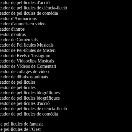
ador de pel·lícules d'acció
ador de pel·lícules de ciència-ficció
ador de pel·lícules de comèdia
ador d'Animacions
ador d'anuncis en vídeo
ador d'intros
ador d'outros
ador de Comercials
ador de Pel·lícules Musicals
ador de Pel·lícules de Misteri
ador de Reels d’Instagram
ador de Videoclips Musicals
ador de Vídeos de Comentari
ador de collages de vídeo
ador de dibuixos animats
ador de pel·lícules
ador de pel·lícules
ador de pel·lícules biogràfiques
ador de pel·lícules biogràfiques
ador de pel·lícules d'acció
ador de pel·lícules de ciència-ficció
ador de pel·lícules de comèdia
de pel·lícules de fantasia
de pel·lícules de l’Oest