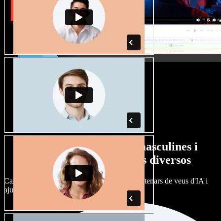
Gran varietat de veus masculines i
femenines amb accents diversos
Cap projecte ha de sonar igual. Tria entre centenars de veus d'IA i
ajusta'n l’accent.