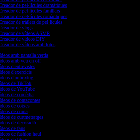
reador de pel·lícules dramàtiques
reador de pel·lícules familiars
reador de pel·lícules romàntiques
reador de tràilers de pel·lícules
reador de vlogs
Creador de vídeos ASMR
reador de vídeos DIY
reador de vídeos amb fotos
vídeos amb pantalla verda
vídeos amb veu en off
ídeos d'entrevistes
ídeos d'exercicis
vídeos d'unboxing
vídeos de TikTok
vídeos de YouTube
vídeos de comèdia
vídeos de contacontes
vídeos de cotxes
vídeos de cuina
vídeos de curtmetratges
vídeos de decoració
vídeos de fans
vídeos de fashion haul
ídeos de fitness