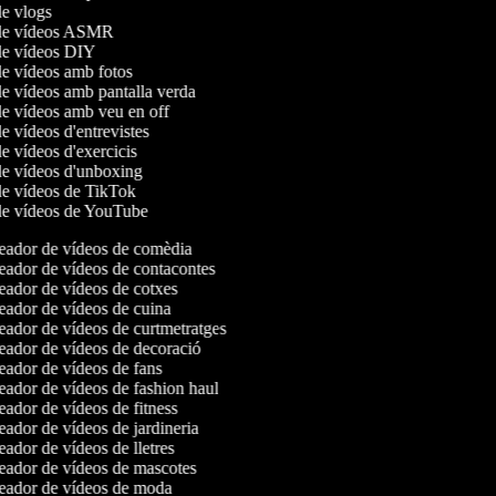
de vlogs
 de vídeos ASMR
 de vídeos DIY
de vídeos amb fotos
de vídeos amb pantalla verda
de vídeos amb veu en off
de vídeos d'entrevistes
de vídeos d'exercicis
 de vídeos d'unboxing
 de vídeos de TikTok
 de vídeos de YouTube
ador de vídeos de comèdia
ador de vídeos de contacontes
ador de vídeos de cotxes
ador de vídeos de cuina
ador de vídeos de curtmetratges
ador de vídeos de decoració
ador de vídeos de fans
ador de vídeos de fashion haul
ador de vídeos de fitness
ador de vídeos de jardineria
ador de vídeos de lletres
ador de vídeos de mascotes
ador de vídeos de moda