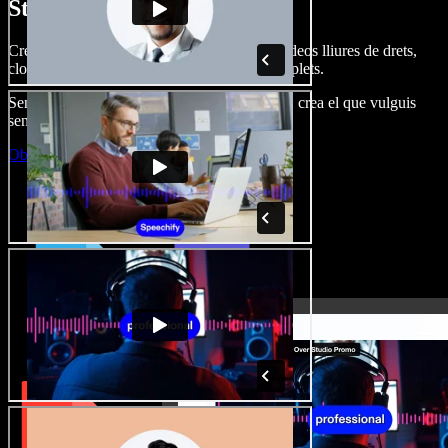
Studio.
Crea dobl. de veu, afegeix imatges, àudio, vídeos lliures de drets,
clona veus i munta projectes multimèdia complets.
Sense corba d’aprenentatge, tot al navegador: crea el que vulguis
sense els límits de sempre.
Obre l'Studio