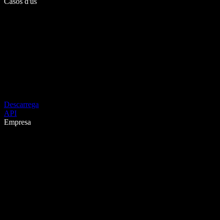
Casos d'ús
Descarrega
API
Empresa