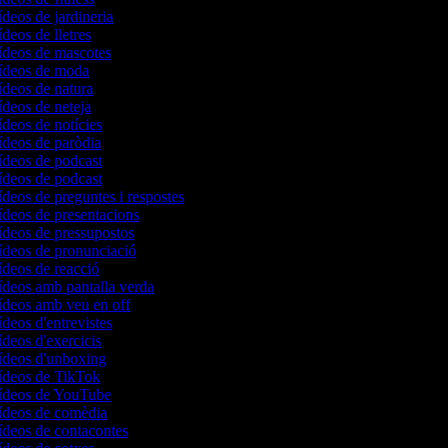
ídeos de jardineria
ídeos de lletres
vídeos de mascotes
vídeos de moda
vídeos de natura
ídeos de neteja
ídeos de notícies
vídeos de paròdia
vídeos de podcast
vídeos de podcast
ídeos de preguntes i respostes
vídeos de presentacions
vídeos de pressupostos
vídeos de pronunciació
vídeos de reacció
vídeos amb pantalla verda
vídeos amb veu en off
ídeos d'entrevistes
ídeos d'exercicis
vídeos d'unboxing
vídeos de TikTok
vídeos de YouTube
vídeos de comèdia
vídeos de contacontes