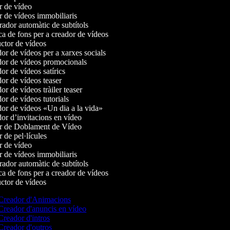
 de vídeo
 de vídeos immobiliaris
dor automàtic de subtítols
 de fons per a creador de vídeos
tor de vídeos
r de vídeos per a xarxes socials
or de vídeos promocionals
r de vídeos satírics
r de vídeos teaser
r de vídeos tràiler teaser
r de vídeos tutorials
r de vídeos «Un dia a la vida»
r d’invitacions en vídeo
r de Doblament de Vídeo
 de pel·lícules
 de vídeo
 de vídeos immobiliaris
dor automàtic de subtítols
 de fons per a creador de vídeos
tor de vídeos
reador d'Animacions
reador d'anuncis en vídeo
reador d'intros
reador d'outros