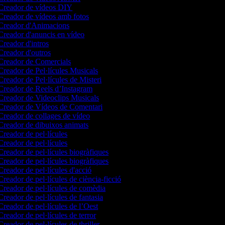
reador de vídeos DIY
reador de vídeos amb fotos
reador d'Animacions
reador d'anuncis en vídeo
reador d'intros
reador d'outros
reador de Comercials
reador de Pel·lícules Musicals
reador de Pel·lícules de Misteri
reador de Reels d’Instagram
reador de Videoclips Musicals
reador de Vídeos de Comentari
reador de collages de vídeo
reador de dibuixos animats
reador de pel·lícules
reador de pel·lícules
reador de pel·lícules biogràfiques
reador de pel·lícules biogràfiques
reador de pel·lícules d'acció
reador de pel·lícules de ciència-ficció
reador de pel·lícules de comèdia
reador de pel·lícules de fantasia
reador de pel·lícules de l’Oest
reador de pel·lícules de terror
reador de pel·lícules de thriller