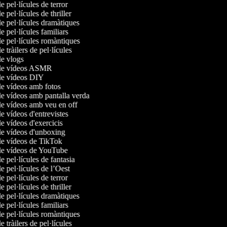
de pel·lícules de terror
e pel·lícules de thriller
de pel·lícules dramàtiques
de pel·lícules familiars
de pel·lícules romàntiques
e tràilers de pel·lícules
de vlogs
 de vídeos ASMR
 de vídeos DIY
de vídeos amb fotos
de vídeos amb pantalla verda
de vídeos amb veu en off
de vídeos d'entrevistes
de vídeos d'exercicis
 de vídeos d'unboxing
 de vídeos de TikTok
 de vídeos de YouTube
de pel·lícules de fantasia
de pel·lícules de l’Oest
de pel·lícules de terror
e pel·lícules de thriller
de pel·lícules dramàtiques
de pel·lícules familiars
de pel·lícules romàntiques
e tràilers de pel·lícules