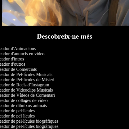
Descobreix-ne més
ador d'Animacions
ador d'anuncis en vídeo
ador d'intros
ador d'outros
ador de Comercials
ador de Pel·lícules Musicals
ador de Pel·lícules de Misteri
ador de Reels d’Instagram
ador de Videoclips Musicals
ador de Vídeos de Comentari
ador de collages de vídeo
ador de dibuixos animats
ador de pel·lícules
ador de pel·lícules
ador de pel·lícules biogràfiques
ador de pel·lícules biogràfiques