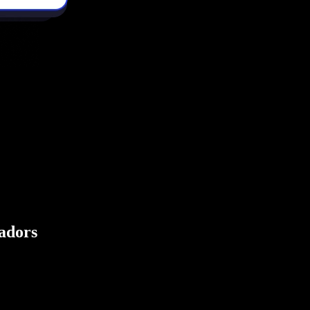
eadors