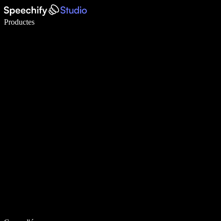
Escriu 5× més ràpid amb la veu
Productes
Més informació