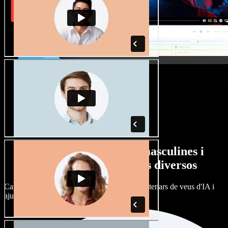
Gran varietat de veus masculines i
femenines amb accents diversos
Cap projecte ha de sonar igual. Tria entre centenars de veus d'IA i
ajusta'n l’accent.