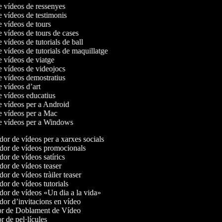
de vídeos de ressenyes
e vídeos de testimonis
e vídeos de tours
e vídeos de tours de cases
e vídeos de tutorials de ball
e vídeos de tutorials de maquillatge
e vídeos de viatge
de vídeos de videojocs
de vídeos demostratius
e vídeos d’art
de vídeos educatius
de vídeos per a Android
de vídeos per a Mac
de vídeos per a Windows
or de vídeos per a xarxes socials
or de vídeos promocionals
or de vídeos satírics
or de vídeos teaser
r de vídeos tràiler teaser
or de vídeos tutorials
or de vídeos «Un dia a la vida»
or d’invitacions en vídeo
r de Doblament de Vídeo
 de pel·lícules