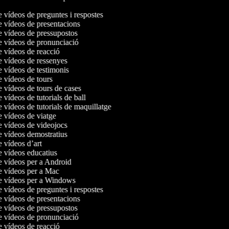
e vídeos de preguntes i respostes
de vídeos de presentacions
de vídeos de pressupostos
de vídeos de pronunciació
e vídeos de reacció
de vídeos de ressenyes
e vídeos de testimonis
e vídeos de tours
e vídeos de tours de cases
e vídeos de tutorials de ball
e vídeos de tutorials de maquillatge
e vídeos de viatge
de vídeos de videojocs
de vídeos demostratius
e vídeos d’art
de vídeos educatius
de vídeos per a Android
de vídeos per a Mac
de vídeos per a Windows
e vídeos de preguntes i respostes
de vídeos de presentacions
de vídeos de pressupostos
de vídeos de pronunciació
e vídeos de reacció