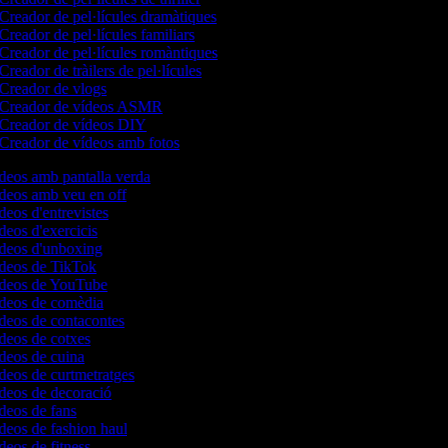
Creador de pel·lícules dramàtiques
Creador de pel·lícules familiars
Creador de pel·lícules romàntiques
Creador de tràilers de pel·lícules
Creador de vlogs
Creador de vídeos ASMR
Creador de vídeos DIY
Creador de vídeos amb fotos
ídeos amb pantalla verda
ídeos amb veu en off
ídeos d'entrevistes
ídeos d'exercicis
ídeos d'unboxing
vídeos de TikTok
vídeos de YouTube
vídeos de comèdia
ídeos de contacontes
ídeos de cotxes
ídeos de cuina
ídeos de curtmetratges
ídeos de decoració
ídeos de fans
ídeos de fashion haul
ídeos de fitness