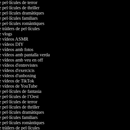
e pel·lícules de terror
e pel·lícules de thriller
e pel·lícules dramàtiques
e pel·lícules familiars
e pel·lícules romàntiques
e tràilers de pel·lícules
de vlogs
 de vídeos ASMR
de vídeos DIY
de vídeos amb fotos
de vídeos amb pantalla verda
de vídeos amb veu en off
e vídeos d'entrevistes
e vídeos d'exercicis
de vídeos d'unboxing
de vídeos de TikTok
de vídeos de YouTube
e pel·lícules de fantasia
e pel·lícules de l’Oest
e pel·lícules de terror
e pel·lícules de thriller
e pel·lícules dramàtiques
e pel·lícules familiars
e pel·lícules romàntiques
e tràilers de pel·lícules