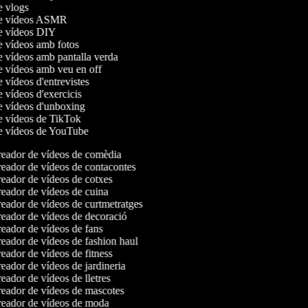
de vlogs
 de vídeos ASMR
de vídeos DIY
de vídeos amb fotos
de vídeos amb pantalla verda
de vídeos amb veu en off
e vídeos d'entrevistes
e vídeos d'exercicis
de vídeos d'unboxing
de vídeos de TikTok
de vídeos de YouTube
eador de vídeos de comèdia
eador de vídeos de contacontes
eador de vídeos de cotxes
eador de vídeos de cuina
eador de vídeos de curtmetratges
eador de vídeos de decoració
eador de vídeos de fans
eador de vídeos de fashion haul
eador de vídeos de fitness
eador de vídeos de jardineria
ador de vídeos de lletres
eador de vídeos de mascotes
eador de vídeos de moda