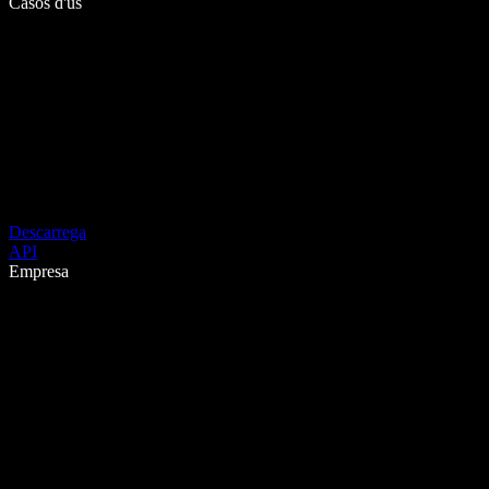
Casos d'ús
Descarrega
API
Empresa