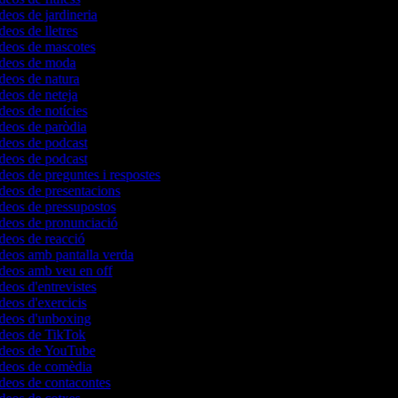
ídeos de jardineria
deos de lletres
ídeos de mascotes
vídeos de moda
ídeos de natura
ídeos de neteja
ídeos de notícies
ídeos de paròdia
ídeos de podcast
ídeos de podcast
ídeos de preguntes i respostes
ídeos de presentacions
ídeos de pressupostos
ídeos de pronunciació
ídeos de reacció
ídeos amb pantalla verda
ídeos amb veu en off
ídeos d'entrevistes
ídeos d'exercicis
ídeos d'unboxing
vídeos de TikTok
vídeos de YouTube
vídeos de comèdia
ídeos de contacontes