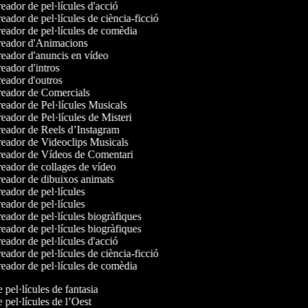
ador de pel·lícules d'acció
ador de pel·lícules de ciència-ficció
eador de pel·lícules de comèdia
eador d'Animacions
eador d'anuncis en vídeo
ador d'intros
eador d'outros
eador de Comercials
eador de Pel·lícules Musicals
ador de Pel·lícules de Misteri
eador de Reels d’Instagram
eador de Videoclips Musicals
eador de Vídeos de Comentari
eador de collages de vídeo
eador de dibuixos animats
ador de pel·lícules
ador de pel·lícules
ador de pel·lícules biogràfiques
ador de pel·lícules biogràfiques
ador de pel·lícules d'acció
ador de pel·lícules de ciència-ficció
eador de pel·lícules de comèdia
e pel·lícules de fantasia
e pel·lícules de l’Oest