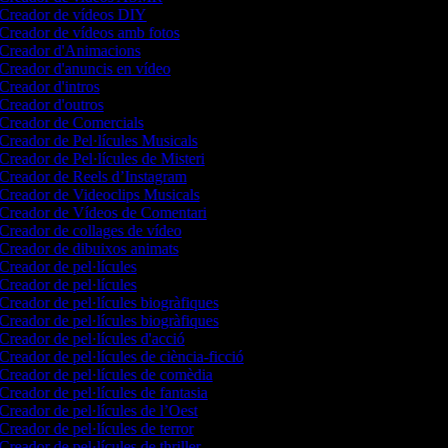
Creador de vídeos DIY
Creador de vídeos amb fotos
Creador d'Animacions
Creador d'anuncis en vídeo
Creador d'intros
Creador d'outros
Creador de Comercials
Creador de Pel·lícules Musicals
Creador de Pel·lícules de Misteri
Creador de Reels d’Instagram
Creador de Videoclips Musicals
Creador de Vídeos de Comentari
Creador de collages de vídeo
Creador de dibuixos animats
Creador de pel·lícules
Creador de pel·lícules
Creador de pel·lícules biogràfiques
Creador de pel·lícules biogràfiques
Creador de pel·lícules d'acció
Creador de pel·lícules de ciència-ficció
Creador de pel·lícules de comèdia
Creador de pel·lícules de fantasia
Creador de pel·lícules de l’Oest
Creador de pel·lícules de terror
Creador de pel·lícules de thriller