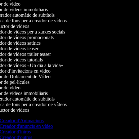
r de vídeo
r de vídeos immobiliaris
ador automàtic de subtítols
a de fons per a creador de vídeos
ctor de vídeos
or de vídeos per a xarxes socials
or de vídeos promocionals
or de vídeos satírics
or de vídeos teaser
r de vídeos tràiler teaser
or de vídeos tutorials
or de vídeos «Un dia a la vida»
or d’invitacions en vídeo
r de Doblament de Vídeo
 de pel·lícules
r de vídeo
r de vídeos immobiliaris
ador automàtic de subtítols
a de fons per a creador de vídeos
ctor de vídeos
Creador d'Animacions
Creador d'anuncis en vídeo
Creador d'intros
Creador d'outros