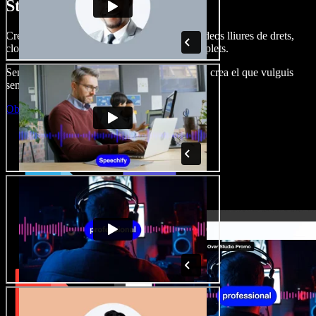
Studio.
Crea dobl. de veu, afegeix imatges, àudio, vídeos lliures de drets,
clona veus i munta projectes multimèdia complets.
Sense corba d’aprenentatge, tot al navegador: crea el que vulguis
sense els límits de sempre.
Obre l'Studio