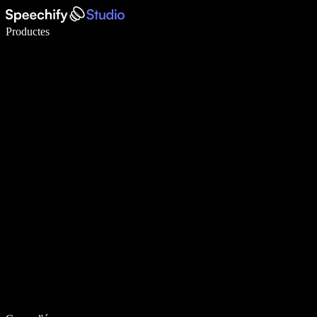
Escriu 5× més ràpid amb la veu
Productes
Més informació